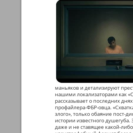
маньяков и детализируют прес
нашими локализаторами как «О
рассказывает о последних дня
профайлера-ФБР-овца. «Схватка
злого», только обаяние пост-д
истории известного душегуба. 
даже и не ставящее какой-либо