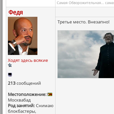
Самая Обворожительная... самая
Федя
Третье место. Внезапно!
Ходят здесь всякие
213
сообщений
Местоположение:
Москвабад
Род занятий:
Снимаю
блокбастеры,