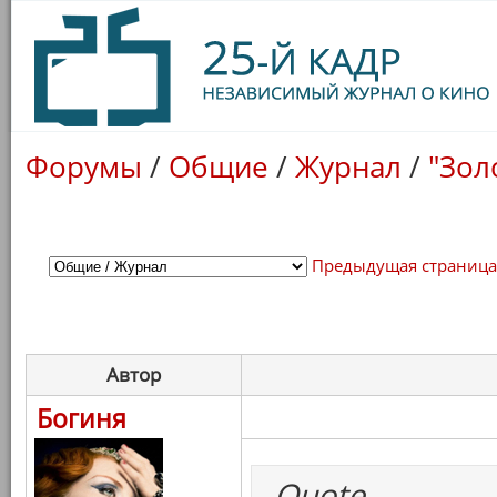
Форумы
/
Общие
/
Журнал
/
"Зол
Предыдущая страниц
Автор
Богиня
Quote