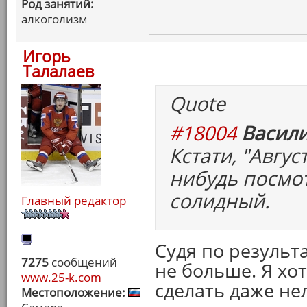
Род занятий:
алкоголизм
Игорь
Талалаев
Quote
#18004
Васили
Кстати, "Авгу
нибудь посмот
солидный.
Главный редактор
Судя по результа
7275
сообщений
не больше. Я хот
www.25-k.com
сделать даже не
Местоположение: