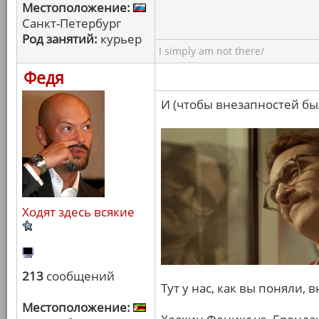
Местоположение:
Санкт-Петербург
Род занятий:
курьер
I simply am not there/
Федя
И (чтобы внезапностей был
Ходят здесь всякие
213
сообщений
Тут у нас, как вы поняли,
Местоположение: