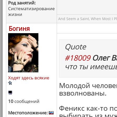
Род занятий:
Систематизирование
жизни
And Seem a Saint, When Most I Pla
Богиня
Quote
#18009
Олег В
что ты имеешь
Ходят здесь всякие
Молодой человек
взволнованы.
10
сообщений
Феникс как-то п
Местоположение:
выбирать из муж