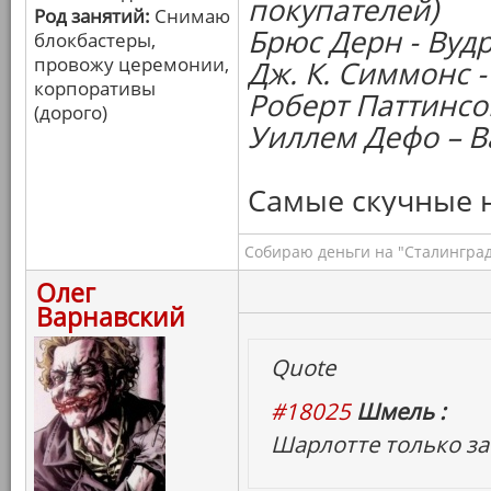
покупателей)
Род занятий:
Снимаю
Брюс Дерн - Вудр
блокбастеры,
провожу церемонии,
Дж. К. Симмонс 
корпоративы
Роберт Паттинсон
(дорого)
Уиллем Дефо – В
Самые скучные 
Собираю деньги на "Сталинград
Олег
Варнавский
Quote
#18025
Шмель :
Шарлотте только за