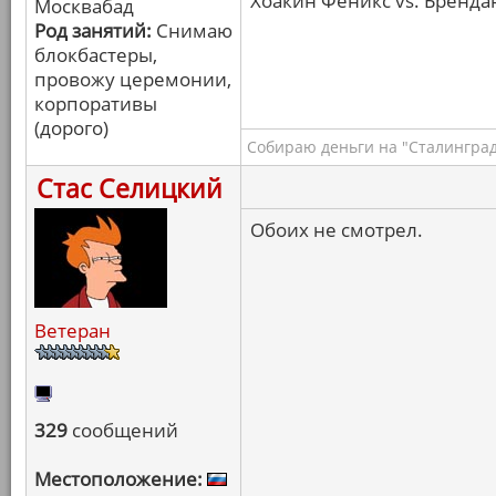
Хоакин Феникс vs. Брендан
Москвабад
Род занятий:
Снимаю
блокбастеры,
провожу церемонии,
корпоративы
(дорого)
Собираю деньги на "Сталинград
Стас Селицкий
Обоих не смотрел.
Ветеран
329
сообщений
Местоположение: