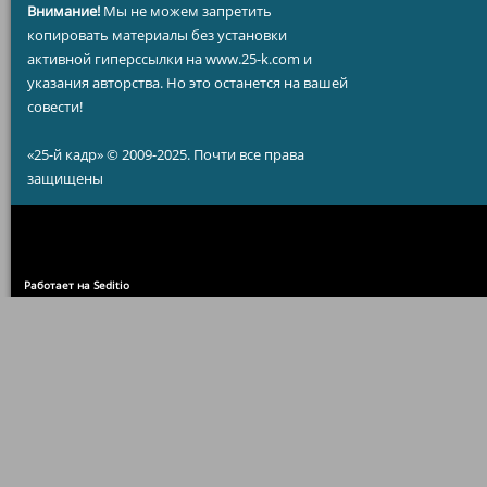
Внимание!
Мы не можем запретить
копировать материалы без установки
активной гиперссылки на www.25-k.com и
указания авторства. Но это останется на вашей
совести!
«25-й кадр» © 2009-2025. Почти все права
защищены
Работает на Seditio