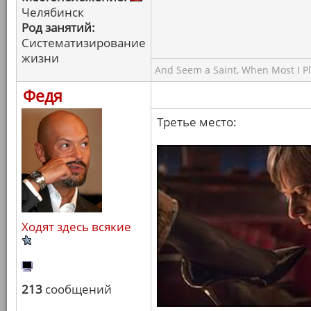
Челябинск
Род занятий:
Систематизирование
жизни
And Seem a Saint, When Most I Pla
Федя
Третье место:
Ходят здесь всякие
213
сообщений