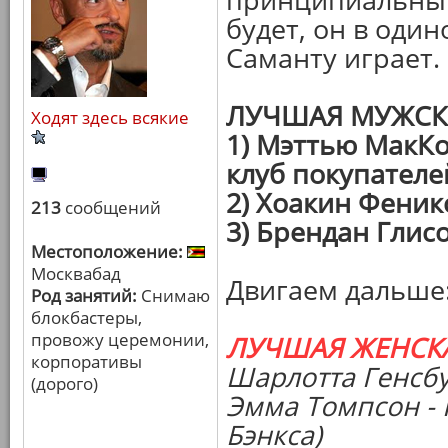
будет, он в один
Саманту играет.
ЛУЧШАЯ МУЖСК
Ходят здесь всякие
1) Мэттью МакКо
клуб покупателе
2) Хоакин Феникс
213
сообщений
3) Брендан Глисо
Местоположение:
Москвабад
Двигаем дальше
Род занятий:
Снимаю
блокбастеры,
провожу церемонии,
ЛУЧШАЯ ЖЕНСК
корпоративы
Шарлотта Генсбу
(дорого)
Эмма Томпсон - 
Бэнкса)