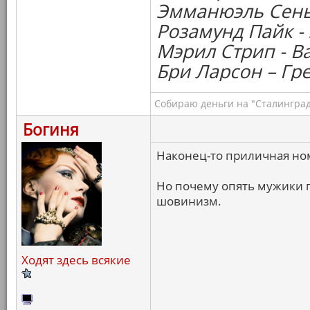
Эмманюэль Сенье
Розамунд Пайк -
Мэрил Стрип - Ва
Бри Ларсон – Гре
Собираю деньги на "Сталинград
Богиня
Наконец-то приличная но
Но почему опять мужики п
шовинизм.
Ходят здесь всякие