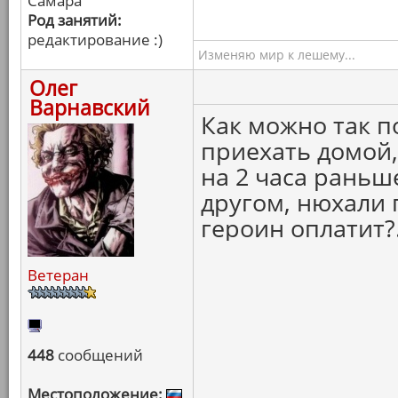
Самара
Род занятий:
редактирование :)
Изменяю мир к лешему...
Олег
Варнавский
Как можно так по
приехать домой, 
на 2 часа раньш
другом, нюхали г
героин оплатит?.
Ветеран
448
сообщений
Местоположение: