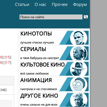
Статьи
О нас
Прочее
Форум
10
] [
15
]
16
] [
17
]
са(ов)