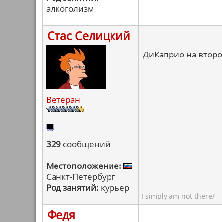
алкоголизм
Стас Селицкий
ДиКаприо на второ
Ветеран
329
сообщений
Местоположение:
Санкт-Петербург
Род занятий:
курьер
I simply am not there/
Федя