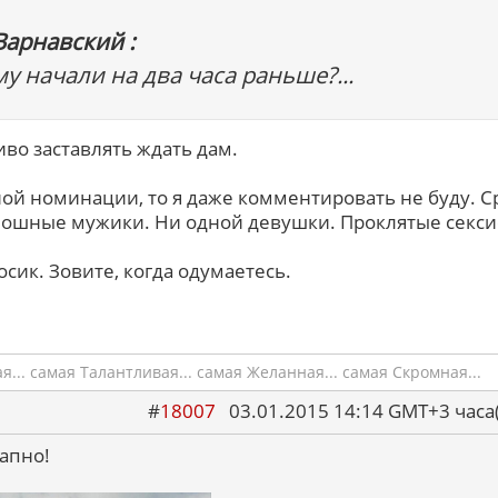
Варнавский :
му начали на два часа раньше?...
иво заставлять ждать дам.
нной номинации, то я даже комментировать не буду. 
лошные мужики. Ни одной девушки. Проклятые секси
сик. Зовите, когда одумаетесь.
.. самая Талантливая... самая Желанная... самая Скромная...
#
18007
03.01.2015 14:14 GMT+3 ча
запно!