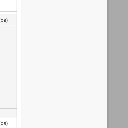
са(ов)
са(ов)