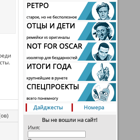
Среди
сты.
Дайджесты
Номера
са(ов)
Вы не вошли на сайт!
Имя: