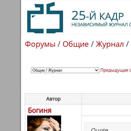
Форумы
/
Общие
/
Журнал
/
Предыдущая 
Автор
Богиня
Quote