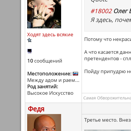
#18002
Олег 
Я здесь, поче
Ходят здесь всякие
Потому что некрас
А что касается да
претендентов - сп
10
сообщений
Пойду припудрю но
Местоположение:
Между адом и раем...
Род занятий:
Высокое Искусство
Самая Обворожительная.
Федя
Третье место. Вне