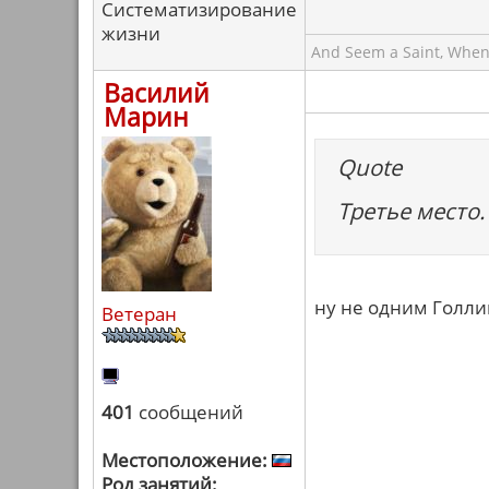
Систематизирование
жизни
And Seem a Saint, When M
Василий
Марин
Quote
Третье место.
ну не одним Голли
Ветеран
401
сообщений
Местоположение:
Род занятий: