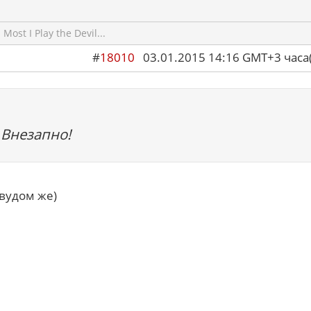
ost I Play the Devil...
#
18010
03.01.2015 14:16 GMT+3 ча
 Внезапно!
вудом же)