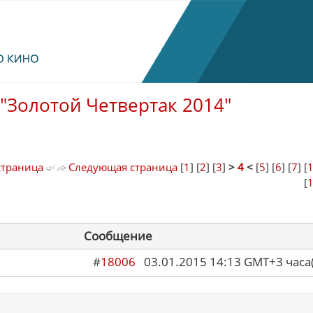
"Золотой Четвертак 2014"
страница
Следующая страница
[
1
] [
2
] [
3
]
>
4
<
[
5
] [
6
] [
7
] [
[
Сообщение
#
18006
03.01.2015 14:13 GMT+3 ча