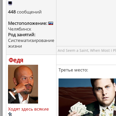
448
сообщений
Местоположение:
Челябинск
Род занятий:
Систематизирование
жизни
And Seem a Saint, When Most I Pla
Федя
Третье место:
Ходят здесь всякие