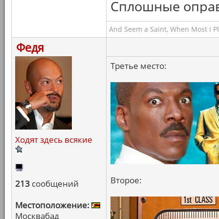
Сплошные оправ
And Seem a Saint, When Most I Pla
Федя
Третье место:
Ходят здесь всякие
Второе:
213
сообщений
Местоположение:
Москвабад