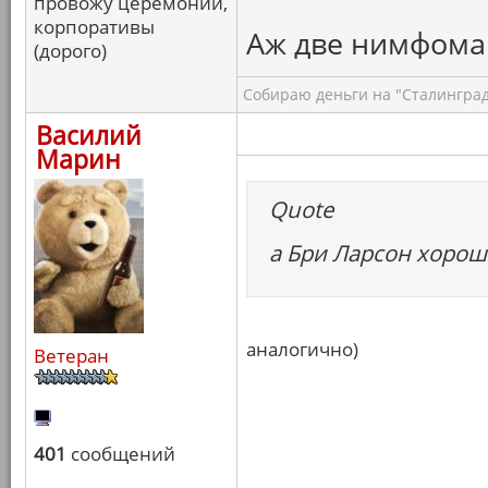
провожу церемонии,
корпоративы
Аж две нимфоман
(дорого)
Собираю деньги на "Сталинград
Василий
Марин
Quote
а Бри Ларсон хороша
аналогично)
Ветеран
401
сообщений