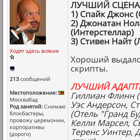
ЛУЧШИЙ СЦЕН
1) Спайк Джонс (
2) Джонатан Нол
(Интерстеллар)
3) Стивен Найт (
Ходят здесь всякие
Хороший выдалс
скрипты.
213
сообщений
ЛУЧШИЙ АДАПТ
Местоположение:
Гиллиан Флинн 
Москвабад
Уэс Андерсон, С
Род занятий:
Снимаю
(Отель "Гранд Б
блокбастеры,
провожу церемонии,
Келли Марсел, С
корпоративы
Теренс Уинтер, 
(дорого)