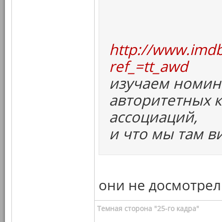
http://www.imdb
ref_=tt_awd
изучаем номин
авторитетных 
ассоциаций,
и что мы там в
они не досмотре
Темная сторона "25-го кадра"