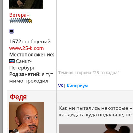
Ветеран
1572
сообщений
www.25-k.com
Местоположение:
Санкт-
Петербург
Темная сторона "25-го кадра"
Род занятий:
я тут
мимо проходил
VK
|
Кинориум
Федя
Как ни пытались некоторые н
кандидата куда подальше, не 