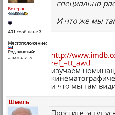
специально ра
Ветеран
И что же мы та
401
сообщений
Местоположение:
Род занятий:
http://www.imdb.c
алкоголизм
ref_=tt_awd
изучаем номинац
кинематографиче
и что мы там вид
Шмель
Простите, я тут ус