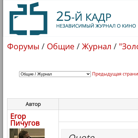
Форумы
/
Общие
/
Журнал
/
"Зол
Предыдущая стран
Автор
Егор
Пичугов
Quote