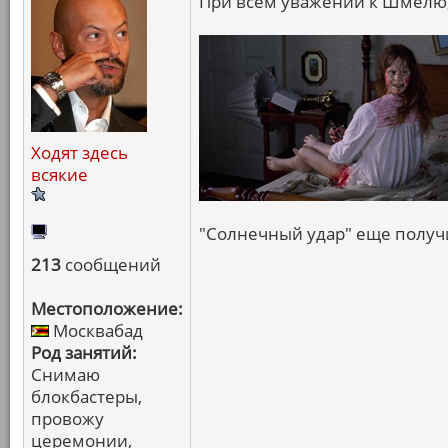
При всем уважении к Шмелю,
Ходят здесь
всякие
"Солнечный удар" еще получи
213
сообщений
Местоположение:
Москвабад
Род занятий:
Снимаю
блокбастеры,
провожу
церемонии,