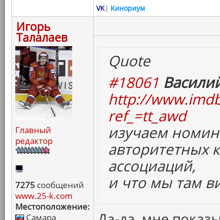
VK
|
Кинориум
Игорь
Талалаев
Quote
#18061
Василий
http://www.imdb
ref_=tt_awd
изучаем номин
Главный
редактор
авторитетных 
ассоциаций,
и что мы там в
7275
сообщений
www.25-k.com
Местоположение:
Да-да, мне показы
Самара