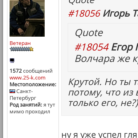
#18056
Игорь Т
Quote
Ветеран
#18054
Егор 
Волчара же к
1572
сообщений
www.25-k.com
Крутой. Но ты 
Местоположение:
потому, что из
Санкт-
Петербург
только его, не?)
Род занятий:
я тут
мимо проходил
ну я уже успел гл