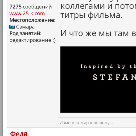
коллегами и пото
7275
сообщений
титры фильма.
www.25-k.com
Местоположение:
Самара
И что же мы там 
Род занятий:
редактирование :)
Изменяю мир к лешему...
Федя