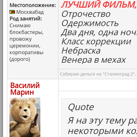
ЛУЧШИЙ ФИЛЬМ,
Местоположение:
Отрочество
Москвабад
Род занятий:
Одержимость
Снимаю
Два дня, одна ноч
блокбастеры,
провожу
Класс коррекции
церемонии,
Небраска
корпоративы
Венера в мехах
(дорого)
Собираю деньги на "Сталинград 2".
Василий
Марин
Quote
Я на эту тему р
некоторыми ко