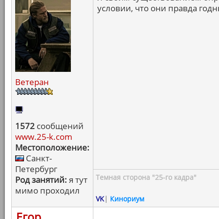
условии, что они правда годн
Ветеран
1572
сообщений
www.25-k.com
Местоположение:
Санкт-
Петербург
Темная сторона "25-го кадра"
Род занятий:
я тут
мимо проходил
VK
|
Кинориум
Егор