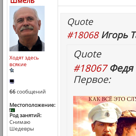
Шмель
Quote
#18068
Игорь Т
Quote
Ходят здесь
всякие
#18067
Федя 
Первое:
66
сообщений
Местоположение:
Род занятий:
Снимаю
Шедевры