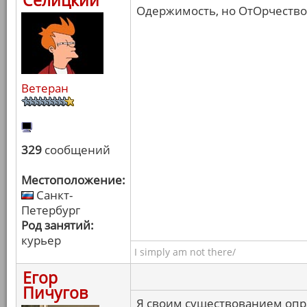
Селицкий
Одержимость, но ОтОрчество
Ветеран
329
сообщений
Местоположение:
Санкт-
Петербург
Род занятий:
курьер
I simply am not there/
Егор
Пичугов
Я своим существованием опр