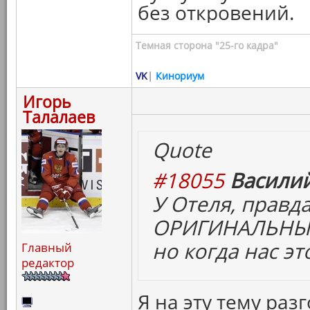
без откровений.
Темная сторона "25-го кадра"
VK
|
Кинориум
Игорь
Талалаев
Quote
#18055
Василий
У Отеля, правд
ОРИГИНАЛЬНЫЙ
но когда нас э
Главный
редактор
Я на эту тему ра