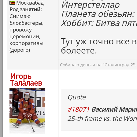
Интерстеллар
Москвабад
Род занятий:
Планета обезьян:
Снимаю
Хоббит: Битва пят
блокбастеры,
провожу
церемонии,
Тут уж точно все в
корпоративы
болеете.
(дорого)
Собираю деньги на "Сталинград 2".
Игорь
Талалаев
Quote
#18071
Василий Марин
25-th frame vs. the Wor