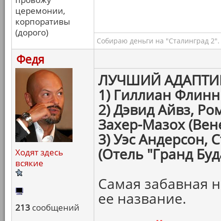
церемонии,
корпоративы
(дорого)
Собираю деньги на "Сталинград 2".
Федя
ЛУЧШИЙ АДАПТИ
1) Гиллиан Флинн
2) Дэвид Айвз, Р
Захер-Мазох (Вен
3) Уэс Андерсон, 
(Отель "Гранд Бу
Ходят здесь
всякие
Самая забавная н
ее название.
213
сообщений