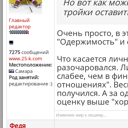
Но вот как мож
тройки оставит
Главный
редактор
Очень просто, в 
"Одержимость" и 
7275
сообщений
Что касается личн
www.25-k.com
Местоположение:
разочаровался. Л
Самара
слабее, чем в фин
Род занятий:
отношениях". Вес
редактирование :)
получился. А за о
оценку выше "хор
Изменяю мир к лешему...
Федя