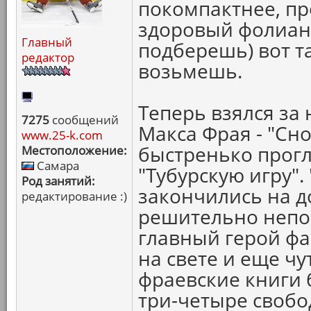
покомпактнее, пр
здоровый фолиант
Главный
подберешь) вот та
редактор
возьмешь.
Теперь взялся за
7275
сообщений
Макса Фрая - "Сн
www.25-k.com
быстренько прог
Местоположение:
Самара
"Тубурскую игру".
Род занятий:
закончились на д
редактирование :)
решительно непон
главный герой фа
на свете и еще чут
фраевские книги 
три-четыре свобо