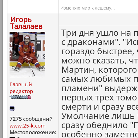
Изменяю мир к лешему...
Игорь
Талалаев
Три дня ушло на 
с драконами". "И
гораздо быстрее, 
можно сказать, ч
Мартин, которого
самых любимых пи
Главный
пламени" выдерж
редактор
первых трех томов
смерти и сразу в
Умолчание лишь ч
7275
сообщений
сразу обеднило "П
www.25-k.com
особенно заметно
Местоположение: