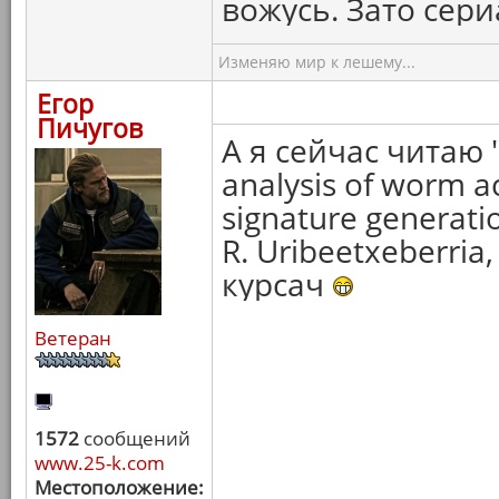
вожусь. Зато сери
Изменяю мир к лешему...
Егор
Пичугов
А я сейчас читаю "
analysis of worm a
signature generati
R. Uribeetxeberria
курсач
Ветеран
1572
сообщений
www.25-k.com
Местоположение: