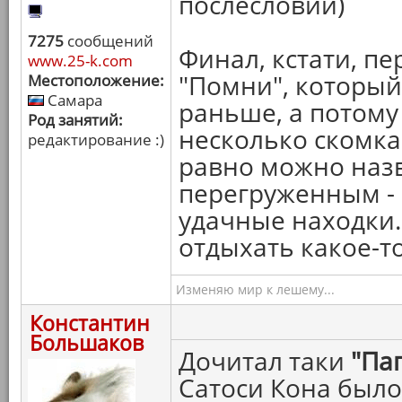
послесловии)
7275
сообщений
Финал, кстати, п
www.25-k.com
"Помни", который
Местоположение:
Самара
раньше, а потому
Род занятий:
несколько скомка
редактирование :)
равно можно назв
перегруженным - 
удачные находки. 
отдыхать какое-т
Изменяю мир к лешему...
Константин
Большаков
Дочитал таки
"Па
Сатоси Кона был