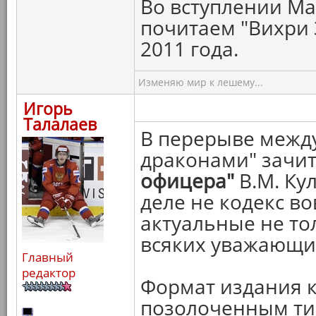
Во вступлении Ма
почитаем "Вихри 
2011 года.
Изменяю мир к лешему...
Игорь
Талалаев
В перерыве между
драконами" зачи
офицера"
В.М. Ку
деле не кодекс во
актуальные не то
всяких уважающих
Главный
редактор
Формат издания 
позолоченным ти