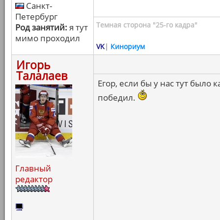
Санкт-
Петербург
Темная сторона "25-го кадра"
Род занятий:
я тут
мимо проходил
VK
|
Кинориум
Игорь
Талалаев
Егор, если бы у нас тут было
победил.
Главный
редактор