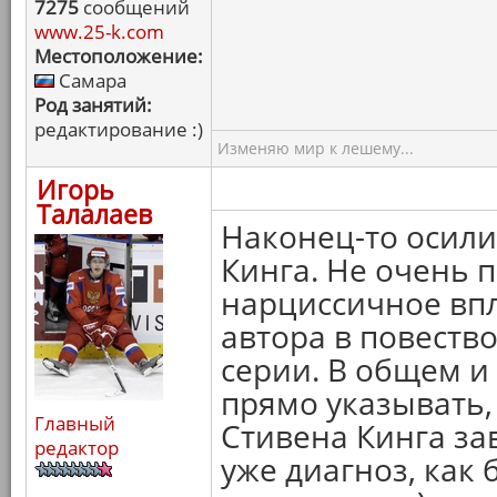
7275
сообщений
www.25-k.com
Местоположение:
Самара
Род занятий:
редактирование :)
Изменяю мир к лешему...
Игорь
Талалаев
Наконец-то осили
Кинга. Не очень 
нарциссичное вп
автора в повеств
серии. В общем 
прямо указывать,
Главный
Стивена Кинга зав
редактор
уже диагноз, как