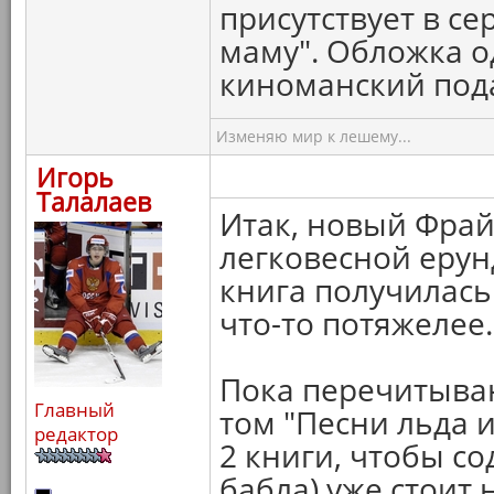
присутствует в се
маму". Обложка о
киноманский под
Изменяю мир к лешему...
Игорь
Талалаев
Итак, новый Фрай
легковесной ерун
книга получилась
что-то потяжелее.
Пока перечитыва
Главный
том "Песни льда 
редактор
2 книги, чтобы с
бабла) уже стоит 