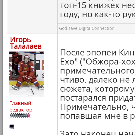
топ-15 книжек не
году, но как-то ру
God save DigitalConnection
Игорь
Талалаев
После эпопеи Кин
Ехо" ("Обжора-хох
примечательного
чтиво, далеко не 
сюжета, которому
постарался прида
Главный
Примечательно, ч
редактор
попавшая мне в р
Зато наконец нач