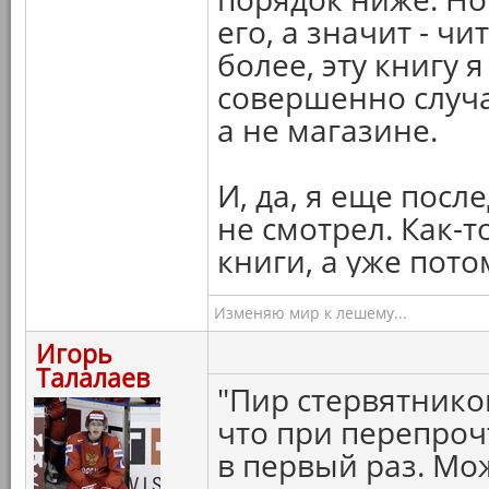
его, а значит - ч
более, эту книгу я
совершенно случа
а не магазине.
И, да, я еще посл
не смотрел. Как-т
книги, а уже пот
Изменяю мир к лешему...
Игорь
Талалаев
"Пир стервятников
что при перепроч
в первый раз. Мо