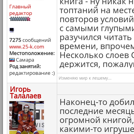
книга - ну никак 
Главный
топтаний на мест
редактор
повторов услови
с самыми глупыми
разучился читать
7275
сообщений
времени, впрочем
www.25-k.com
Несколько слоев 
Местоположение:
Самара
держится, пожалуй
Род занятий:
редактирование :)
Изменяю мир к лешему...
Игорь
Талалаев
Наконец-то добил
последние месяцы
огромной книгой, 
какими-то игруше