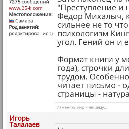
7275
сообщений
"Преступление и на
www.25-k.com
Федор Михалыч, к
Местоположение:
Самара
сильнее не то что
Род занятий:
психологизм Кинг
редактирование :)
угол. Гений он и 
Формат книги у м
года), строчки дл
трудом. Особенно
читает письмо - о
страницы - натур
Изменяю мир к лешему...
Игорь
Талалаев