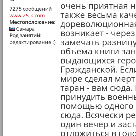
очень приятная н
7275
сообщений
также весьма кач
www.25-k.com
дореволюционная
Местоположение:
Самара
возникает - чере
Род занятий:
замечать разницу
редактирование :)
объема книги за
выдающихся геро
Гражданской. Есл
мире сделал мер
таран - вам сюда.
принудить военны
помощью одного 
сюда. Всячески р
один вечер и зас
отложиться в голо