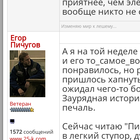
приятнее, чем эле
вообще никто не 
Изменяю мир к лешему...
Егор
Пичугов
А я на той недел
и его то_самое_во
понравилось, но
пришлось хапнуть
ожидал чего-то бо
Заурядная истори
Ветеран
печаль.
Сейчас читаю "Пи
1572
сообщений
в легкий ступор, д
www.25-k.com