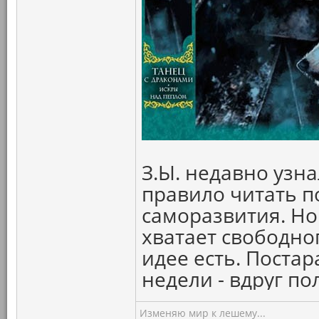
З.Ы. недавно узна
правило читать п
саморазвития. Но
хватает свободног
идее есть. Постар
недели - вдруг по
Изменяю мир к лешему...