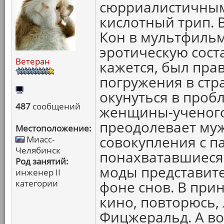
сюрриалистичным
кислотный трип. 
Кон в мультфильм
эротическую сост
Ветеран
кажется, был пра
погружения в стр
окунуться в про
487
сообщений
женщины-ученого,
преодолевает му
Местоположение:
совокупления с п
Миасс-
Челябинск
понахватавшиеся
Род занятий:
моды представите
инженер II
категории
фоне снов. В при
кино, повторюсь,
Фицжеральд. А во