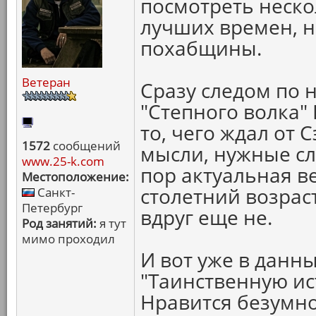
посмотреть неско
лучших времен, н
похабщины.
Ветеран
Сразу следом по 
"Степного волка" 
то, чего ждал от
1572
сообщений
мысли, нужные сло
www.25-k.com
пор актуальная в
Местоположение:
столетний возрас
Санкт-
Петербург
вдруг еще не.
Род занятий:
я тут
мимо проходил
И вот уже в данн
"Таинственную и
Нравится безумн