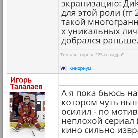
экранизацию: ДиК
для этой роли (гг 
такой многогранн
х уникальных лич
добрался раньше
Темная сторона "25-го кадра"
VK
|
Кинориум
Игорь
Талалаев
А я пока бьюсь н
котором чуть выш
осилил - по моти
неплохой сериал 
кино сильно извр