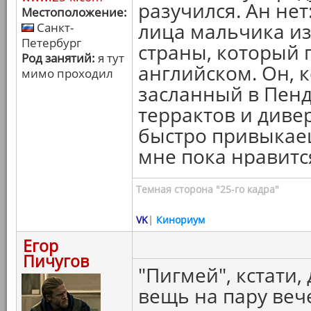
разучился. Ан нет
Местоположение:
лица мальчика и
Санкт-
Петербург
страны, который 
Род занятий:
я тут
английском. Он, к
мимо проходил
засланный в Пен
террактов и диве
быстро привыкаеш
мне пока нравитс
Темная сторона "25-го кадра"
VK
|
Кинориум
Егор
Пичугов
"Пигмей", кстати
вещь на пару веч