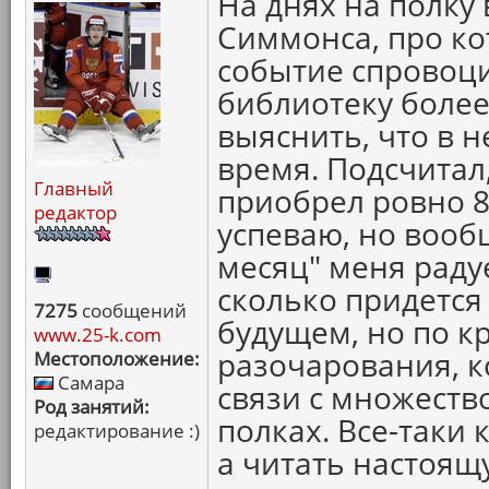
На днях на полку 
Симмонса, про ко
событие спровоц
библиотеку более
выяснить, что в 
время. Подсчитал,
Главный
приобрел ровно 8
редактор
успеваю, но вооб
месяц" меня раду
сколько придетс
7275
сообщений
будущем, но по к
www.25-k.com
разочарования, к
Местоположение:
Самара
связи с множеств
Род занятий:
полках. Все-таки
редактирование :)
а читать настоящ