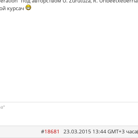
eration" под авторством U. Zurutuza, R. Uribeetxeberria
кой курсач
ра"
#
18681
23.03.2015 13:44 GMT+3 ча