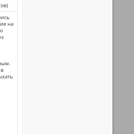
са(ов)
лись
ие на
мо
ех
ным.
 в
ыхать