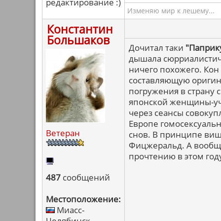
редактирование :)
Изменяю мир к лешему...
Константин
Большаков
Дочитал таки
"Паприк
дышала сюрриалистич
ничего похожего. Кон
составляющую оригина
погружения в страну 
японской женщины-уч
через сеансы совокуп
Европе гомосексуальн
Ветеран
снов. В принципе вищ
Фицжеральд. А вообще
прочтению в этом году
487
сообщений
Местоположение:
Миасс-
Челябинск