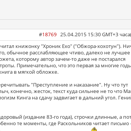
#
18769
25.04.2015 15:30 GMT+3 ча
ачитал книжонку "Хроник Ехо" ("Обжора-хохотун"). Ни
о, обычное расслабляющее чтиво, далеко не лучшее
южета, которому автор зачем-то даже не постарался
троты. Примечательно, что это первая за многие год
книга в мягкой обложке.
еречитывать "Преступление и наказание". Ну что тут
лыч, конечно, жесток, текст куда сильнее не то что Ма
логизм Кинга на сдачу задвигает в дальний угол. Гени
доровый (издание 83-го года), строчки длинные, а по
обенно те моменты, где Раскольников читает письмо 