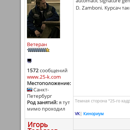
automatic signature gen
D. Zamboni. Курсач та
Ветеран
1572
сообщений
www.25-k.com
Местоположение:
Санкт-
Петербург
Темная сторона "25-го кад
Род занятий:
я тут
мимо проходил
VK
|
Кинориум
Игорь