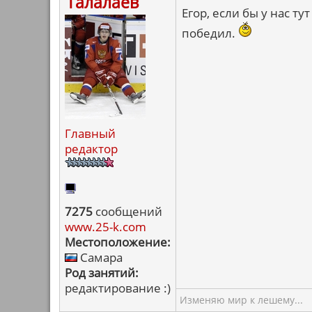
Талалаев
Егор, если бы у нас т
победил.
Главный
редактор
7275
сообщений
www.25-k.com
Местоположение:
Самара
Род занятий:
редактирование :)
Изменяю мир к лешему...