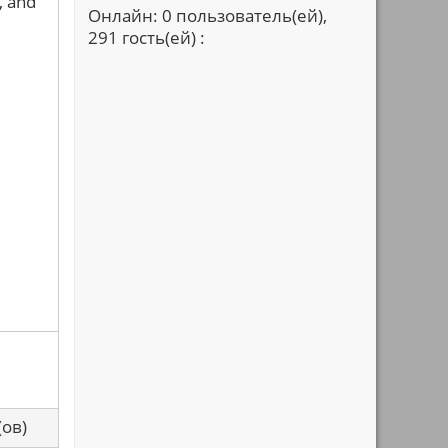
, and
Онлайн: 0 пользователь(ей),
291 гость(ей) :
са(ов)