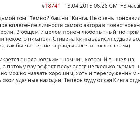
#
18741
13.04.2015 06:28 GMT+3 ча
дьмой том "Темной башни" Кинга. Не очень понрави
ое вплетение личности самого автора в повествован
серии. В общем и целом прием любопытный, но пря
ни некоего писателя Стивена Кинга зависит судьба вс
оз, как бы мастер не оправдывался в послесловии)
ликается с нолановским "Помни", который вышел на
, а потому вау-эффект получается несколько скомкан
вно можно назвать хорошим, хоть и перегруженным -
 свои удачные находки. Теперь буду от сэя Кинга отд