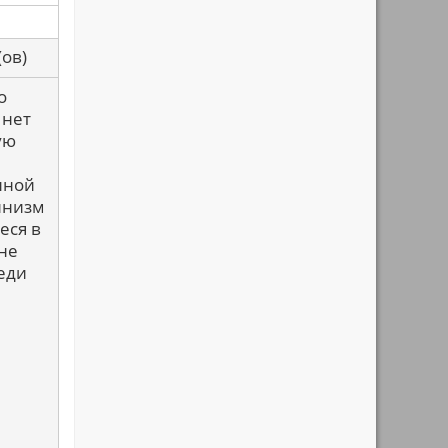
са(ов)
о
 нет
ую
нной
инизм
еся в
не
еди