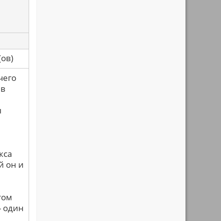
са(ов)
чего
 в
ы
кса
й он и
том
- один