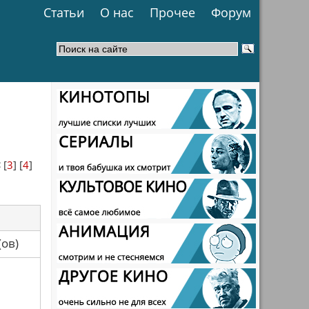
Статьи
О нас
Прочее
Форум
<
[
3
] [
4
]
са(ов)