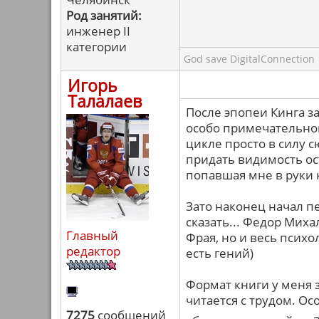
Род занятий:
инженер II
категории
God save DigitalConnection
Игорь
Талалаев
После эпопеи Кинга з
особо примечательног
цикле просто в силу с
придать видимость ос
попавшая мне в руки 
Зато наконец начал п
сказать... Федор Миха
Главный
Фрая, но и весь психо
редактор
есть гений)
Формат книги у меня з
читается с трудом. Ос
7275
сообщений