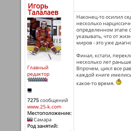
Игорь
Талалаев
Наконец-то осилил се
несколько нарциссичн
определенном этапе 
указывать, что от жиз
миров - это уже диагн
Финал, кстати, перек
несколько лет раньше
Главный
Впрочем, цикл все ра
редактор
каждой книге имелись
какое-то время.
7275
сообщений
www.25-k.com
Местоположение:
Самара
Род занятий: