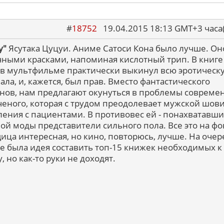
#
18752
19.04.2015 18:13 GMT+3 ча
у"
Ясутака Цуцуи. Аниме Сатоси Кона было лучше. Он
ными красками, напоминая кислотный трип. В книге
 в мультфильме практически выкинул всю эротическ
ла, и, кажется, был прав. Вместо фантастического
снов, нам предлагают окунуться в проблемы совреме
еного, которая с трудом преодолевает мужской шов
ления с пациентами. В противовес ей - понахватавши
ой моды представители сильного пола. Все это на фо
ица интересная, но кино, повторюсь, лучше. На очер
 была идея составить топ-15 книжек необходимых к
, но как-то руки не доходят.