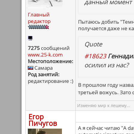
данный момент 
Главный
редактор
Пытаюсь добить "Темн
получается даже не к
Quote
7275
сообщений
www.25-k.com
#18623
Геннадий
Местоположение:
осилил из нас?
Самара
Род занятий:
редактирование :)
В прошлом году назвал
третьей вожусь. Зато 
Изменяю мир к лешему...
Егор
Пичугов
А я сейчас читаю "A dat