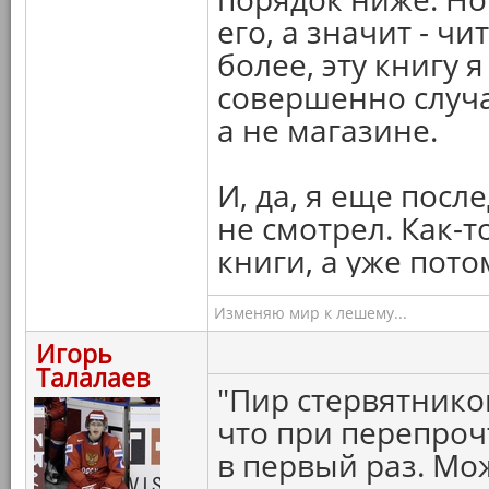
его, а значит - ч
более, эту книгу я
совершенно случа
а не магазине.
И, да, я еще посл
не смотрел. Как-т
книги, а уже пот
Изменяю мир к лешему...
Игорь
Талалаев
"Пир стервятников
что при перепроч
в первый раз. Мо