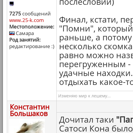
послесловии)
7275
сообщений
Финал, кстати, п
www.25-k.com
"Помни", который
Местоположение:
Самара
раньше, а потому
Род занятий:
несколько скомка
редактирование :)
равно можно назв
перегруженным - 
удачные находки. 
отдыхать какое-т
Изменяю мир к лешему...
Константин
Большаков
Дочитал таки
"Па
Сатоси Кона был