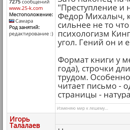
7275
сообщений
"Преступление и на
www.25-k.com
Федор Михалыч, к
Местоположение:
Самара
сильнее не то что
Род занятий:
психологизм Кинг
редактирование :)
угол. Гений он и 
Формат книги у м
года), строчки дл
трудом. Особенно
читает письмо - о
страницы - натур
Изменяю мир к лешему...
Игорь
Талалаев