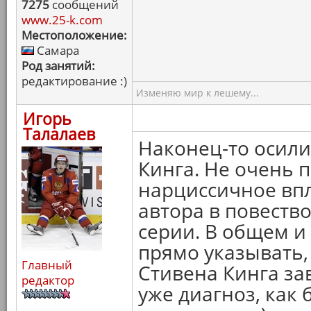
7275
сообщений
www.25-k.com
Местоположение:
Самара
Род занятий:
редактирование :)
Изменяю мир к лешему...
Игорь
Талалаев
Наконец-то осили
Кинга. Не очень 
нарциссичное вп
автора в повеств
серии. В общем 
прямо указывать,
Главный
Стивена Кинга зав
редактор
уже диагноз, как