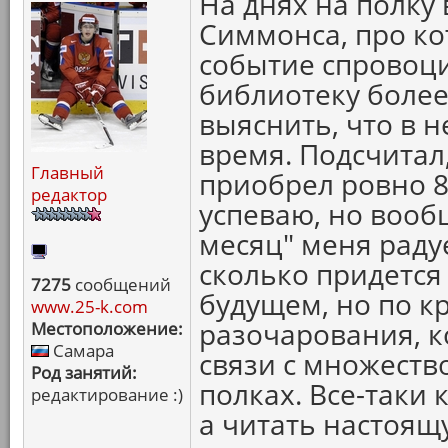
На днях на полку 
Симмонса, про ко
событие спровоц
библиотеку более
выяснить, что в 
время. Подсчитал,
Главный
приобрел ровно 8
редактор
успеваю, но вооб
месяц" меня раду
сколько придетс
7275
сообщений
будущем, но по к
www.25-k.com
разочарования, к
Местоположение:
Самара
связи с множеств
Род занятий:
полках. Все-таки
редактирование :)
а читать настоящ