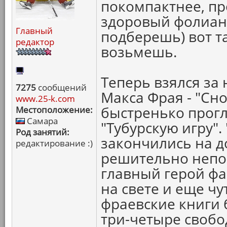
покомпактнее, пр
здоровый фолиант
Главный
подберешь) вот та
редактор
возьмешь.
Теперь взялся за
7275
сообщений
Макса Фрая - "Сн
www.25-k.com
быстренько прог
Местоположение:
Самара
"Тубурскую игру".
Род занятий:
закончились на д
редактирование :)
решительно непон
главный герой фа
на свете и еще чут
фраевские книги 
три-четыре свобо