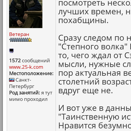
посмотреть неско
лучших времен, н
похабщины.
Ветеран
Сразу следом по 
"Степного волка" 
то, чего ждал от
1572
сообщений
мысли, нужные сло
www.25-k.com
пор актуальная в
Местоположение:
столетний возрас
Санкт-
Петербург
вдруг еще не.
Род занятий:
я тут
мимо проходил
И вот уже в данн
"Таинственную и
Нравится безумн