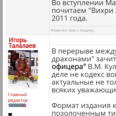
Во вступлении Ма
почитаем "Вихри 
2011 года.
Изменяю мир к лешему...
Игорь
Талалаев
В перерыве между
драконами" зачи
офицера"
В.М. Ку
деле не кодекс во
актуальные не то
всяких уважающих
Главный
редактор
Формат издания 
позолоченным ти