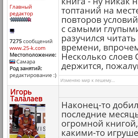
книга - ну никак 
Главный
топтаний на мест
редактор
повторов услови
с самыми глупыми
разучился читать
7275
сообщений
времени, впрочем
www.25-k.com
Несколько слоев 
Местоположение:
Самара
держится, пожалуй
Род занятий:
редактирование :)
Изменяю мир к лешему...
Игорь
Талалаев
Наконец-то добил
последние месяцы
огромной книгой, 
какими-то игруше