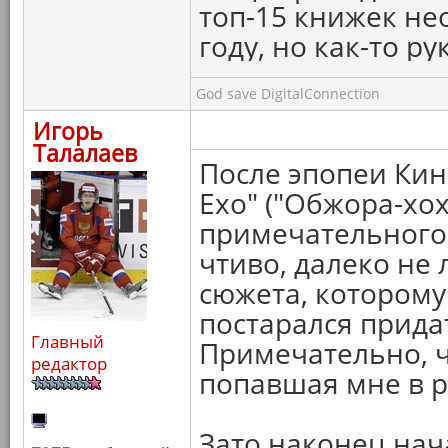
топ-15 книжек не
году, но как-то ру
God save DigitalConnection
Игорь
Талалаев
После эпопеи Кин
Ехо" ("Обжора-хох
примечательного
чтиво, далеко не 
сюжета, которому
постарался прида
Главный
Примечательно, ч
редактор
попавшая мне в р
Зато наконец нач