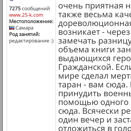
очень приятная н
7275
сообщений
также весьма кач
www.25-k.com
дореволюционная
Местоположение:
Самара
возникает - чере
Род занятий:
замечать разницу
редактирование :)
объема книги за
выдающихся геро
Гражданской. Есл
мире сделал мер
таран - вам сюда.
принудить военны
помощью одного 
сюда. Всячески р
один вечер и зас
отложиться в голо