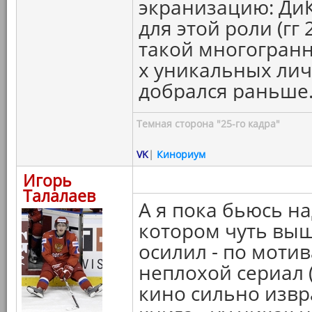
экранизацию: ДиК
для этой роли (гг 
такой многогранн
х уникальных лич
добрался раньше
Темная сторона "25-го кадра"
VK
|
Кинориум
Игорь
Талалаев
А я пока бьюсь н
котором чуть выш
осилил - по моти
неплохой сериал 
кино сильно извр