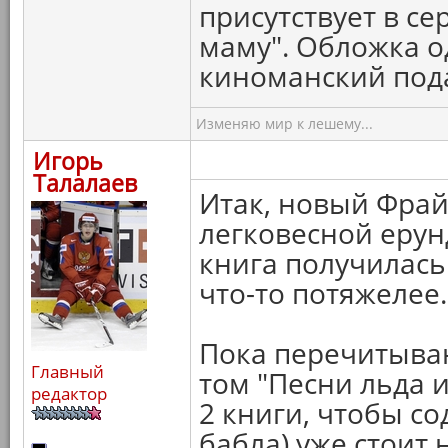
присутствует в се
маму". Обложка о
киноманский под
Изменяю мир к лешему...
Игорь
Талалаев
Итак, новый Фрай
легковесной ерун
книга получилась
что-то потяжелее.
Пока перечитыва
Главный
том "Песни льда 
редактор
2 книги, чтобы с
бабла) уже стоит 