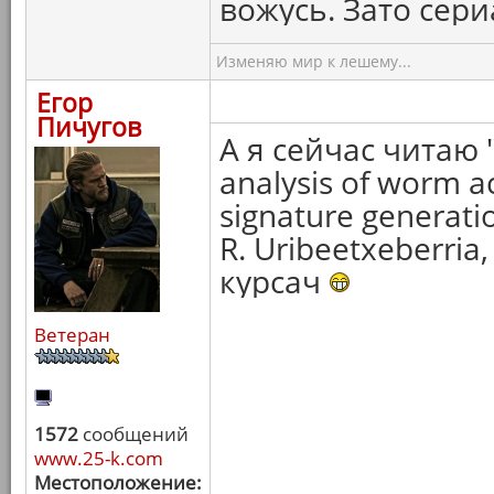
вожусь. Зато сери
Изменяю мир к лешему...
Егор
Пичугов
А я сейчас читаю "
analysis of worm a
signature generati
R. Uribeetxeberria
курсач
Ветеран
1572
сообщений
www.25-k.com
Местоположение: