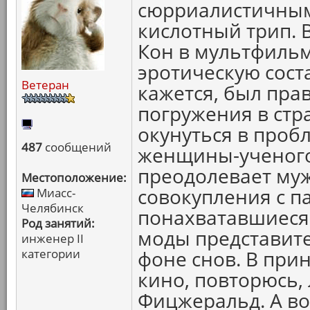
сюрриалистичным
кислотный трип. 
Кон в мультфильм
эротическую сост
Ветеран
кажется, был пра
погружения в стр
окунуться в про
487
сообщений
женщины-ученого,
преодолевает му
Местоположение:
совокупления с п
Миасс-
Челябинск
понахватавшиеся
Род занятий:
моды представите
инженер II
категории
фоне снов. В при
кино, повторюсь,
Фицжеральд. А во