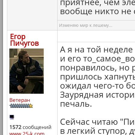
приятнее, чем эле
вообще никто не 
Изменяю мир к лешему...
Егор
Пичугов
А я на той недел
и его то_самое_во
понравилось, но
пришлось хапнуть
ожидал чего-то бо
Заурядная истори
Ветеран
печаль.
Сейчас читаю "Пи
1572
сообщений
в легкий ступор, д
www.25-k.com