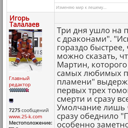
Изменяю мир к лешему...
Игорь
Талалаев
Три дня ушло на 
с драконами". "И
гораздо быстрее, 
можно сказать, ч
Мартин, которого
самых любимых пи
Главный
пламени" выдерж
редактор
первых трех томов
смерти и сразу в
Умолчание лишь ч
7275
сообщений
сразу обеднило "П
www.25-k.com
особенно заметно
Местоположение: