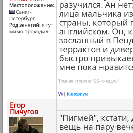
разучился. Ан нет
Местоположение:
лица мальчика и
Санкт-
Петербург
страны, который 
Род занятий:
я тут
английском. Он, к
мимо проходил
засланный в Пен
террактов и диве
быстро привыкаеш
мне пока нравитс
Темная сторона "25-го кадра"
VK
|
Кинориум
Егор
Пичугов
"Пигмей", кстати
вещь на пару веч