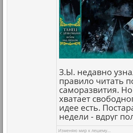
З.Ы. недавно узна
правило читать п
саморазвития. Но
хватает свободног
идее есть. Постар
недели - вдруг по
Изменяю мир к лешему...