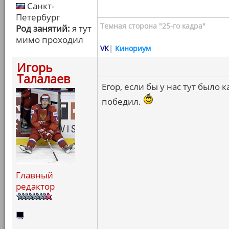
Санкт-
Петербург
Темная сторона "25-го кадра"
Род занятий:
я тут
мимо проходил
VK
|
Кинориум
Игорь
Талалаев
Егор, если бы у нас тут было
победил.
Главный
редактор