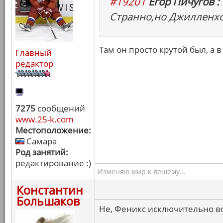
#19201
Егор Пичугов :
Странно,но Джилленхо
Там он просто крутой был, а 
Главный
редактор
7275
сообщений
www.25-k.com
Местоположение:
Самара
Род занятий:
редактирование :)
Изменяю мир к лешему...
Константин
Большаков
Не, Феникс исключительно в