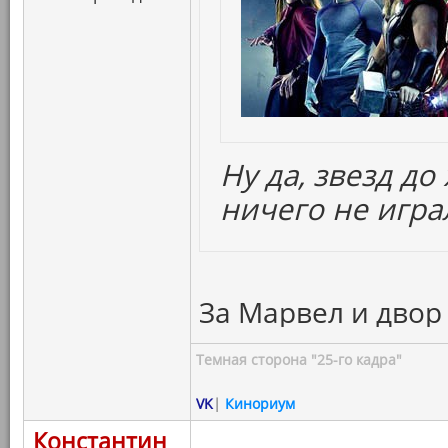
Ну да, звезд д
ничего не игра
За Марвел и двор 
Темная сторона "25-го кадра"
VK
|
Кинориум
Константин