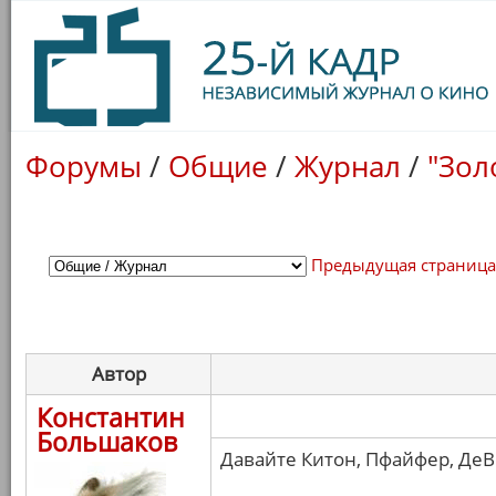
Форумы
/
Общие
/
Журнал
/
"Зол
Предыдущая страниц
Автор
Константин
Большаков
Давайте Китон, Пфайфер, ДеВи