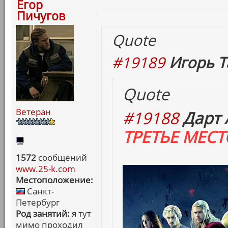
Егор
Пичугов
Quote
#19189
Игорь Т
Quote
Ветеран
#19188
Дарт 
ТРЕТЬЕ МЕСТ
1572
сообщений
www.25-k.com
Местоположение:
Санкт-
Петербург
Род занятий:
я тут
мимо проходил