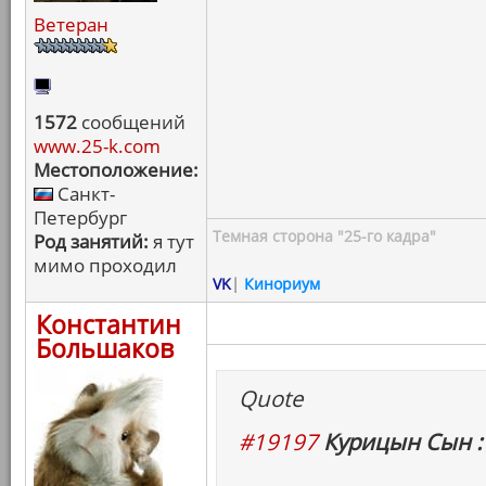
Ветеран
1572
сообщений
www.25-k.com
Местоположение:
Санкт-
Петербург
Темная сторона "25-го кадра"
Род занятий:
я тут
мимо проходил
VK
|
Кинориум
Константин
Большаков
Quote
#19197
Курицын Сын :