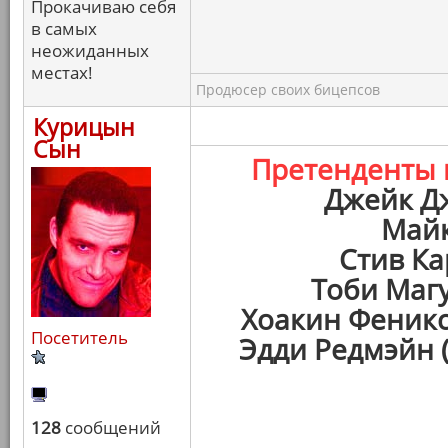
Прокачиваю себя
в самых
неожиданных
местах!
Продюсер своих бицепсов
Курицын
Сын
Претенденты
Джейк Д
Майк
Стив Ка
Тоби Маг
Хоакин Феникс
Посетитель
Эдди Редмэйн 
128
сообщений