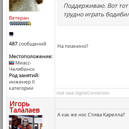
Поддерживаю. Вот тот 
трудно играть бодиби
Ветеран
487
сообщений
На пианино?
Местоположение:
Миасс-
Челябинск
Род занятий:
инженер II
категории
God save DigitalConnection
Игорь
Талалаев
А как же нос Стива Карелла?