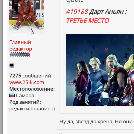
#19188
Дарт Аньян :
ТРЕТЬЕ МЕСТО
Главный
редактор
7275
сообщений
www.25-k.com
Местоположение:
Самара
Род занятий:
редактирование :)
Ну да, звезд до хрена. Но он