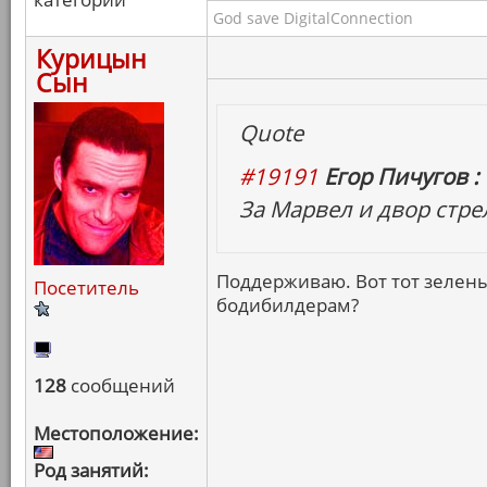
God save DigitalConnection
Курицын
Сын
Quote
#19191
Егор Пичугов :
За Марвел и двор стре
Поддерживаю. Вот тот зелены
Посетитель
бодибилдерам?
128
сообщений
Местоположение:
Род занятий: