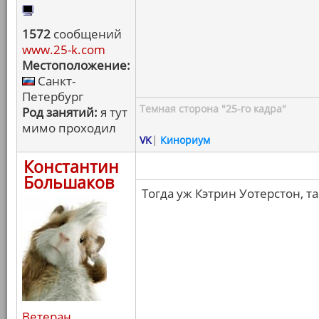
1572
сообщений
www.25-k.com
Местоположение:
Санкт-
Петербург
Темная сторона "25-го кадра"
Род занятий:
я тут
мимо проходил
VK
|
Кинориум
Константин
Большаков
Тогда уж Кэтрин Уотерстон, т
Ветеран