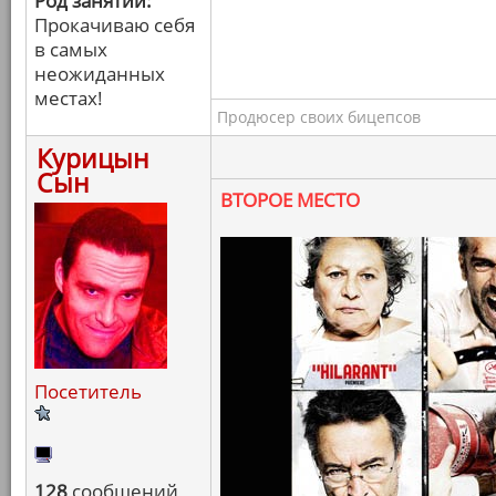
Род занятий:
Прокачиваю себя
в самых
неожиданных
местах!
Продюсер своих бицепсов
Курицын
Сын
ВТОРОЕ МЕСТО
Посетитель
128
сообщений