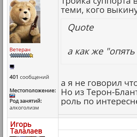
Тройка суппорта 
теми, кого выкин
Quote
а как же "опять
Ветеран
401
сообщений
а я не говорил что
Но из Терон-Блан
Местоположение:
роль по интересн
Род занятий:
алкоголизм
Игорь
Талалаев