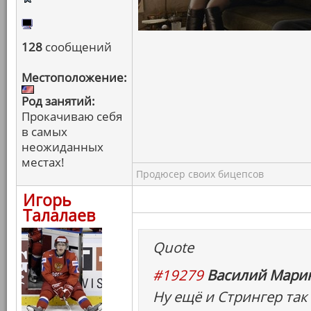
128
сообщений
Местоположение:
Род занятий:
Прокачиваю себя
в самых
неожиданных
местах!
Продюсер своих бицепсов
Игорь
Талалаев
Quote
#19279
Василий Марин
Ну ещё и Стрингер так