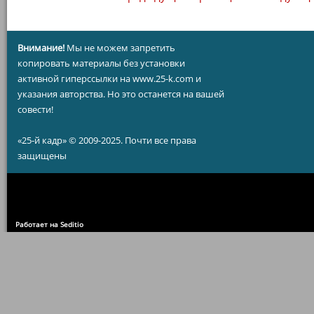
Внимание!
Мы не можем запретить
копировать материалы без установки
активной гиперссылки на www.25-k.com и
указания авторства. Но это останется на вашей
совести!
«25-й кадр» © 2009-2025. Почти все права
защищены
Работает на Seditio