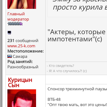
просто курила в
Главный
модератор
"Актеры, которые 
импотентами"(с)
231
сообщений
www.25-k.com
Местоположение:
Самара
Род занятий:
- Кто свидетель?
Разнообразный
- Я! А что случилось?! (с)
Курицын
Сын
Спонсор трехминутной паузы
ВТБ-48
"Опт твою мать, вот это цены!