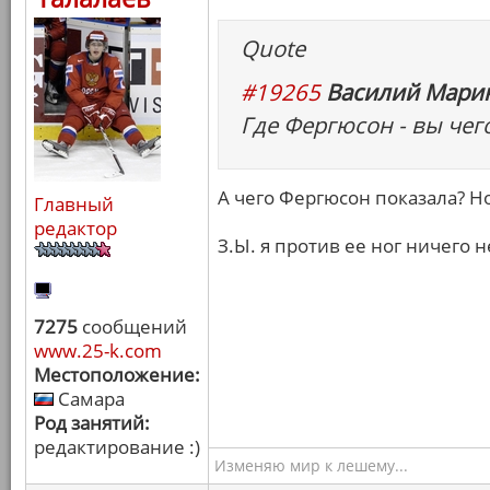
Quote
#19265
Василий Марин
Где Фергюсон - вы чег
А чего Фергюсон показала? Но
Главный
редактор
З.Ы. я против ее ног ничего н
7275
сообщений
www.25-k.com
Местоположение:
Самара
Род занятий:
редактирование :)
Изменяю мир к лешему...