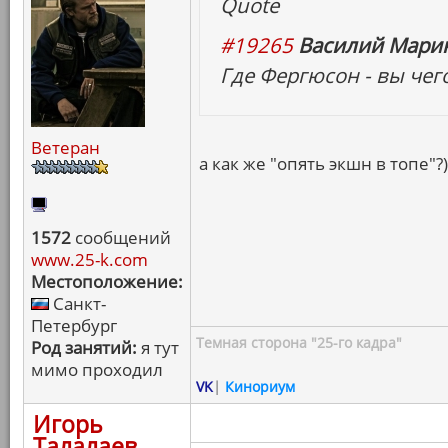
Quote
#19265
Василий Марин
Где Фергюсон - вы чег
Ветеран
а как же "опять экшн в топе"?)
1572
сообщений
www.25-k.com
Местоположение:
Санкт-
Петербург
Темная сторона "25-го кадра"
Род занятий:
я тут
мимо проходил
VK
|
Кинориум
Игорь
Талалаев