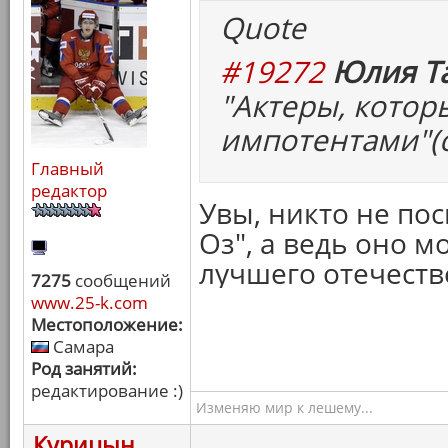
Quote
#19272
Юлия Та
"Актеры, котор
импотентами"(с
Главный
редактор
Увы, никто не по
Оз", а ведь оно м
лучшего отечестве
7275
сообщений
www.25-k.com
Местоположение:
Самара
Род занятий:
редактирование :)
Изменяю мир к лешему...
Курицын