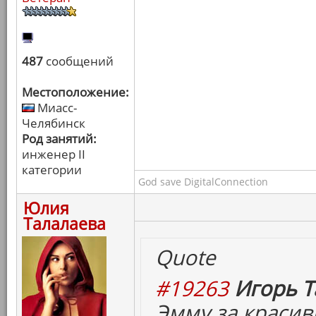
487
сообщений
Местоположение:
Миасс-
Челябинск
Род занятий:
инженер II
категории
God save DigitalConnection
Юлия
Талалаева
Quote
#19263
Игорь Т
Эмму за красив