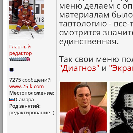
меню делаем с о
материалам было 
тавтологию - все-
смотрится значит
единственная.
Главный
редактор
Так свои меню п
"Диагноз"
и
"Экра
7275
сообщений
www.25-k.com
Местоположение:
Самара
Род занятий:
редактирование :)