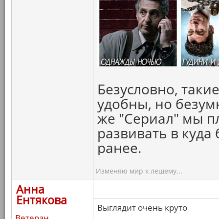
Безусловно, таки
удобны, но безумн
же "Сериал" мы п
развивать в куда
ранее.
Изменяю мир к лешему...
Анна
Ентякова
Выглядит очень круто
Ветеран