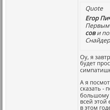
Quote
Егор Пич
Первым
сов
и по
Снайдер
Оу, я завт
будет прос
симпатиш
А я посмот
сказать - 
большому 
всей этой 
в этом год