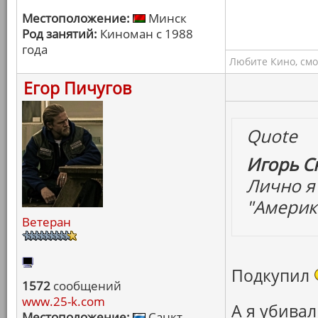
Местоположение:
Минск
Род занятий:
Киноман с 1988
года
Любите Кино, смо
Егор Пичугов
Quote
Игорь С
Лично я
"Америк
Ветеран
Подкупил
1572
сообщений
www.25-k.com
А я убива
Местоположение:
Санкт-