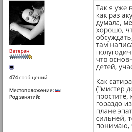
Так я уже 
как раз ак
думала, м
хорошо, чт
обсуждать)
там напис
Ветеран
полугодич
что основн
детей, уча
474
сообщений
Как сатир
("мистер д
Местоположение:
простите, 
Род занятий:
гораздо и
плане эпа
сильней, 
понимаю, 