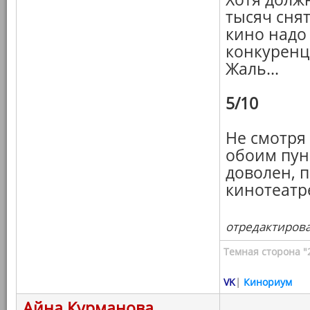
тысяч сня
кино надо 
конкуренц
Жаль...
5/10
Не смотря
обоим пун
доволен, 
кинотеатр
отредактировал
Темная сторона "
VK
|
Кинориум
Айна Курманова