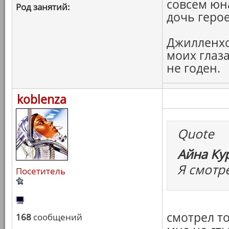
совсем юн
Род занятий:
дочь герое
Джилленхо
моих глаза
не годен.
koblenza
Quote
Айна Ку
Я смотр
Посетитель
смотрел то
168
сообщений