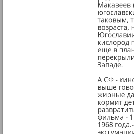
Макавеев 
югославск
таковым, т
возраста, 
Югославии.
кислород 
еще в план
перекрыли
Западе.
А СФ - кин
выше гово
жирные да
кормит де
развратить
фильма - 
1968 года.
эксгумации