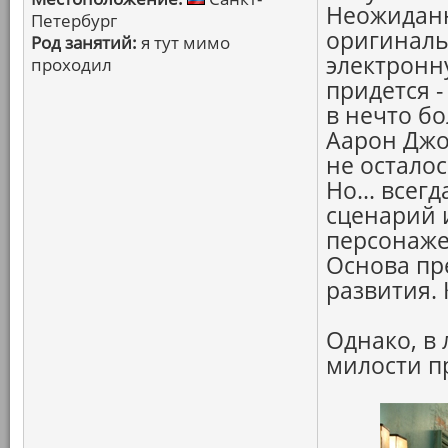
Неожиданн
Петербург
оригинальн
Род занятий:
я тут мимо
электронн
проходил
придется 
в нечто б
Аарон Джон
не осталос
Но... всег
сценарий 
персонаже
Основа пр
развития.
Однако, в 
милости п