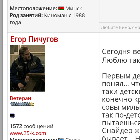
Местоположение:
Минск
Род занятий:
Киноман с 1988
года
Любите Кино, смо
Егор Пичугов
Сегодня ве
Люблю та
Первым д
понял... ч
таки детск
Ветеран
конечно к
совы милые
так по-дет
пытаешься 
1572
сообщений
Снайдер же
www.25-k.com
бывает... 
Местоположение:
Санкт-