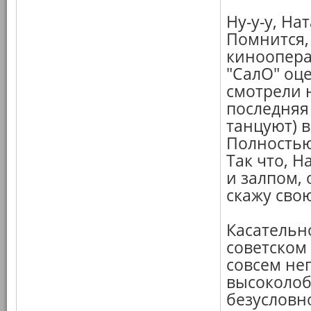
Ну-у-у, На
Помнится, 
киноопера
"СалО" оце
смотрели 
последняя
танцуют) в
Полностью
Так что, Н
и залпом, 
скажу сво
Касательн
советском
совсем неп
высоколоб
безусловн