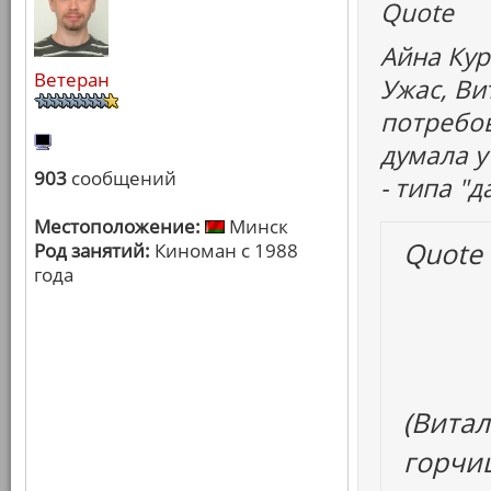
Quote
Айна Ку
Ветеран
Ужас, Ви
потребов
думала у
903
сообщений
- типа "
Местоположение:
Минск
Quote
Род занятий:
Киноман с 1988
года
(Витал
горчиц