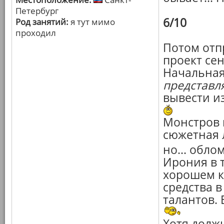
Петербург
6/10
Род занятий:
я тут мимо
проходил
Потом от
проект сен
Начальная 
представл
вывести из
Монстров н
сюжетная л
но... обло
Ирония в т
хорошем к
средства 
талантов. 
Хотя должн