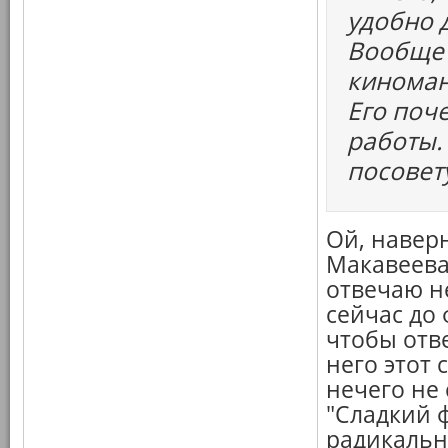
удобно д
Вообще 
киноман
Его поч
работы.
посовет
Ой, навер
Макавеева 
отвечаю не
сейчас до 
чтобы отве
него этот
нечего не 
"Сладкий 
радикальн