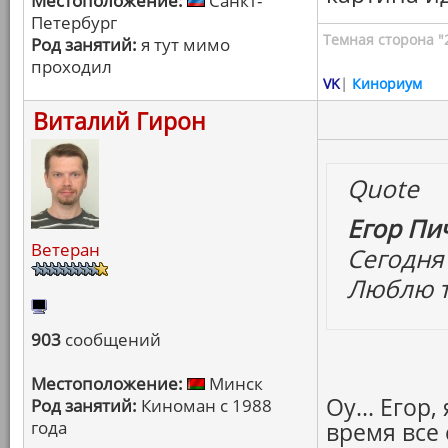
Местоположение:
Санкт-
Петербург
Темная сторона "
Род занятий:
я тут мимо
проходил
VK
|
Кинориум
Виталий Гирон
Quote
Егор Пич
Ветеран
Сегодня 
Люблю т
903
сообщений
Местоположение:
Минск
Оу... Егор
Род занятий:
Киноман с 1988
года
время все