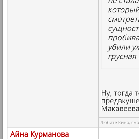
не стала
который
смотреть
сущност
пробива
убили у
грусная 
Ну, тогда 
предвкуше
Макавеева
Любите Кино, смо
Айна Курманова