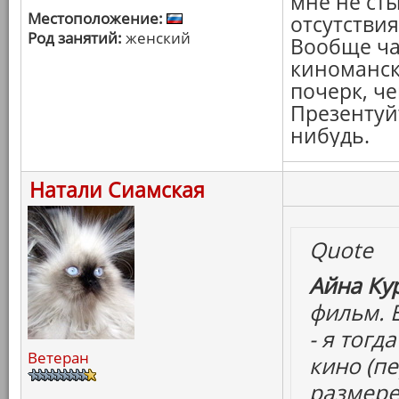
мне не сты
Местоположение:
отсутствия
Род занятий:
женский
Вообще ча
киномански
почерк, ч
Презентуйт
нибудь.
Натали Сиамская
Quote
Айна Ку
фильм. 
- я тог
Ветеран
кино (п
размере