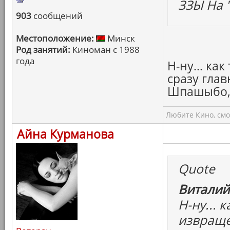
ЗЗЫ На 
903
сообщений
Местоположение:
Минск
Род занятий:
Киноман с 1988
года
Н-ну... ка
сразу глав
Шпашыбо, 
Любите Кино, смо
Айна Курманова
Quote
Виталий
Н-ну... 
извраще