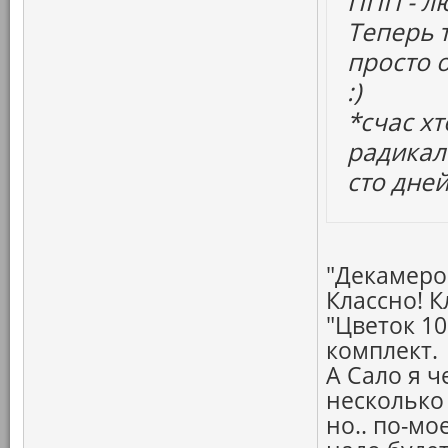
ППП - л
Теперь 
просто 
:)
*счас х
радикаль
сто дне
"Декамеро
Классно! К
"Цветок 10
комплект.
А Сало я 
несколько
но.. по-мо