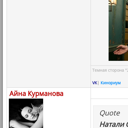
Темная сторона "
VK
|
Кинориум
Айна Курманова
Quote
Натали 