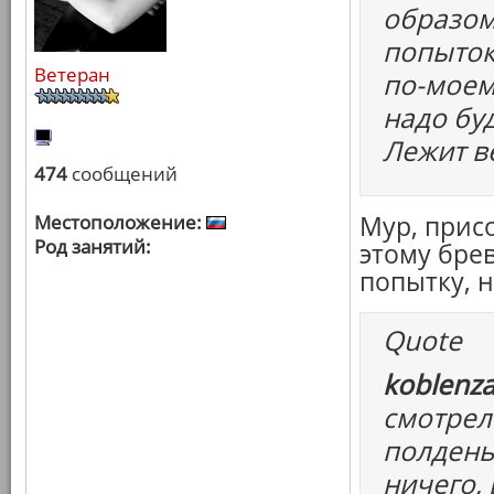
образом
попыток 
Ветеран
по-моему
надо буд
Лежит в
474
сообщений
Местоположение:
Мур, присо
Род занятий:
этому бре
попытку, 
Quote
koblenza
смотрел
полдень
ничего, 