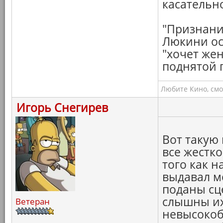
касательно
"Признани
Люкини ос
"хочет же
поднятой гол
Любите Кино, смо
Игорь Снегирев
Вот такую
все жестко
того как н
выдавал м
поданы сц
слышны их 
Ветеран
невысокоб