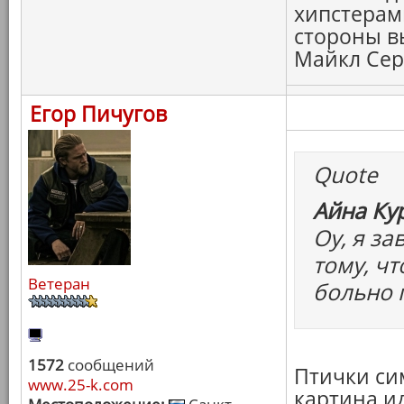
хипстерами
стороны в
Майкл Сера
Егор Пичугов
Quote
Айна Ку
Оу, я за
тому, чт
Ветеран
больно 
1572
сообщений
Птички сим
www.25-k.com
картина и