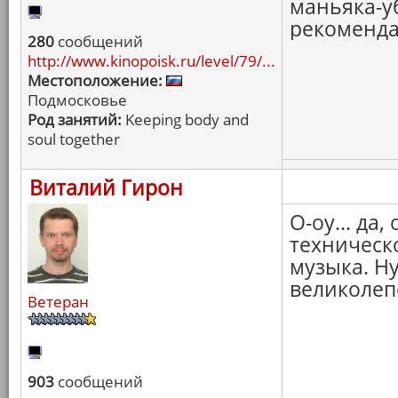
маньяка-у
рекоменда
280
сообщений
http://www.kinopoisk.ru/level/79/...
Местоположение:
Подмосковье
Род занятий:
Keeping body and
soul together
Виталий Гирон
О-оу... да
техническо
музыка. Н
великолеп
Ветеран
903
сообщений