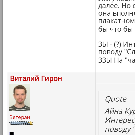
далее. Но 
она вполн
плакатному
бы что бы 
ЗЫ - (?) И
поводу "Сл
ЗЗЫ На "ча
Виталий Гирон
Quote
Айна Ку
Ветеран
Интерес
поводу 