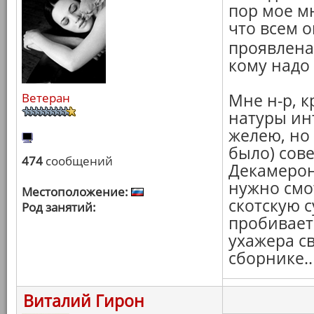
пор мое мн
что всем о
проявлена 
кому надо 
Ветеран
Мне н-р, 
натуры ин
желею, но
было) сове
474
сообщений
Декамерон
нужно смот
Местоположение:
скотскую с
Род занятий:
пробивает 
ухажера св
сборнике..
Виталий Гирон