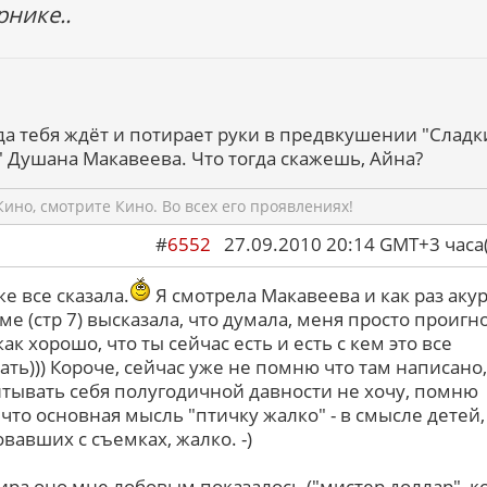
рнике..
гда тебя ждёт и потирает руки в предвкушении "Слад
 Душана Макавеева. Что тогда скажешь, Айна?
ино, смотрите Кино. Во всех его проявлениях!
#
6552
27.09.2010 20:14 GMT+3 ча
же все сказала.
Я смотрела Макавеева и как раз акур
еме (стр 7) высказала, что думала, меня просто проиг
как хорошо, что ты сейчас есть и есть с кем это все
ать))) Короче, сейчас уже не помню что там написано,
тывать себя полугодичной давности не хочу, помню
 что основная мысль "птичку жалко" - в смысле детей,
овавших с съемках, жалко. -)
тира оно мне лобовым показалось ("мистер доллар", к