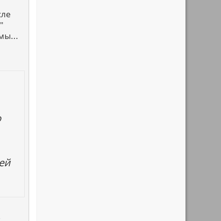
сле
"
мы...
о
ней
!