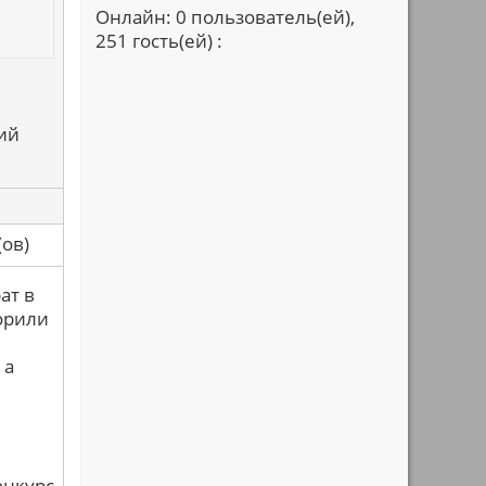
Онлайн: 0 пользователь(ей),
251 гость(ей) :
кий
са(ов)
ат в
норили
 а
онкурс