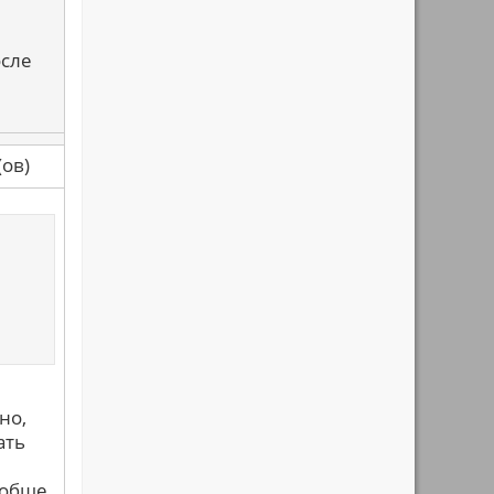
осле
са(ов)
но,
ать
ообще