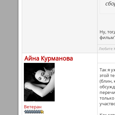
сбо
Ну, то
фильм"
Любите К
Айна Курманова
Так я у
этой т
(блин, 
обсужд
перечи
только
участв
Ветеран
Как са