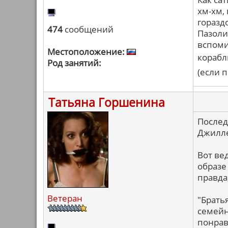
хм-хм, 
горазд
474
сообщений
Пазоли
вспоми
Местоположение:
корабл
Род занятий:
(если 
Татьяна Горшенина
Послед
Джилл
Вот ве
образе
правда,
Ветеран
"Брать
семейн
понрав