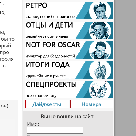
ть
о,
ы,
 бы то
торый
 про
стория
я в
Дайджесты
Номера
са(ов)
Вы не вошли на сайт!
Имя: