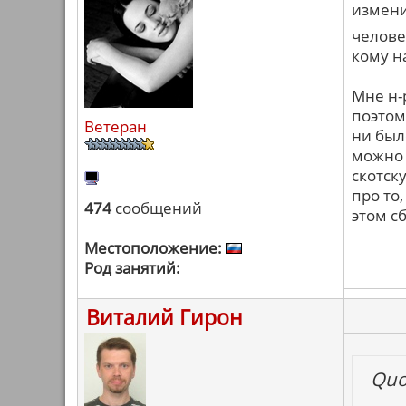
изменил
челове
кому на
Мне н-
поэтом
Ветеран
ни был
можно 
скотск
про то,
474
сообщений
этом с
Местоположение:
Род занятий:
Виталий Гирон
Quo