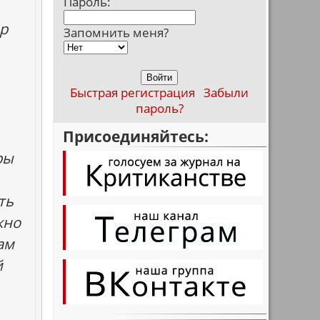
Пароль:
ор
Запомнить меня?
Быстрая регистрация
Забыли
пароль?
Присоединяйтесь:
ры
ть
жно
ам
й