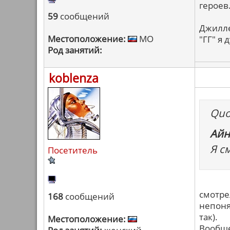
героев
59
сообщений
Джилле
Местоположение:
МО
"ГГ" я 
Род занятий:
koblenza
Quo
Айн
Я с
Посетитель
смотре
168
сообщений
непоня
так).
Местоположение:
Вообще