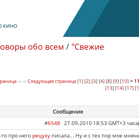
говоры обо всем
/
"Свежие
траница
Следующая страница
[
1
] [
2
] [
3
] [
4
] [
8
] [
9
] [
10
]
>
1
[
13
] [
14
] [
17
] [
Сообщение
#
6548
27.09.2010 18:53 GMT+3 ча
а-то про него
рецуху
писала... Ну и с тех пор мое мнен