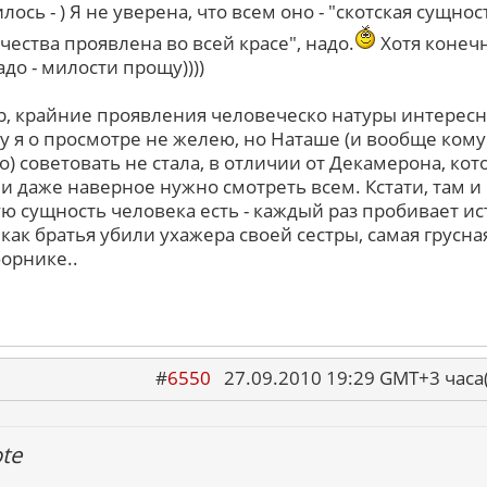
ось - ) Я не уверена, что всем оно - "скотская сущнос
чества проявлена во всей красе", надо.
Хотя конечн
до - милости прощу))))
р, крайние проявления человеческо натуры интересн
у я о просмотре не желею, но Наташе (и вообще кому
о) советовать не стала, в отличии от Декамерона, ко
и даже наверное нужно смотреть всем. Кстати, там и
ую сущность человека есть - каждый раз пробивает и
 как братья убили ухажера своей сестры, самая грусна
борнике..
#
6550
27.09.2010 19:29 GMT+3 ча
te