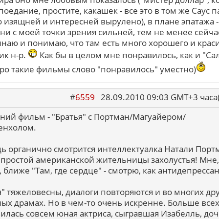
поедание, простите, какашек - все это в том же Саус 
о изящней и интересней вырулено), в плане эпатажа -
ни с моей точки зрения сильней, тем не менее сейча
наю и понимаю, что там есть много хорошего и краси
ик н-р.
Как бы в целом мне понравилось, как и "Са
про такие фильмы слово "понравилось" уместно)
#
6559
28.09.2010 09:03 GMT+3 ча
ний фильм - "Братья" с Портман/Магуайером/
енхолом.
дь органично смотрится интеллектуалка Натали Порт
 простой американской жительницы захолустья! Мне,
 ближе "Там, где сердце" - смотрю, как антидепрессан
я" тяжеловесны, диалоги повторяются и во многих др
ых драмах. Но в чем-то очень искренне. Больше все
илась совсем юная актриса, сыгравшая Изабелль, доч