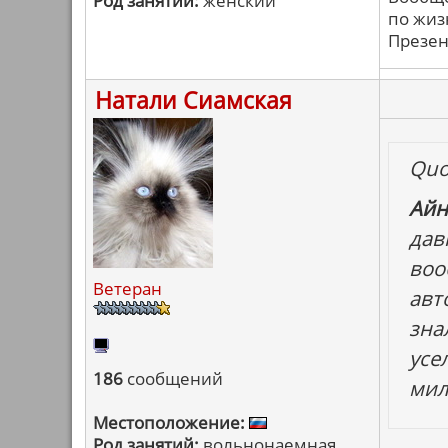
Род занятий:
женский
по жиз
Презен
Натали Сиамская
Quo
Айн
дав
воо
Ветеран
авт
зна
усе
186
сообщений
мил
Местоположение:
Род занятий:
вольнонаемная