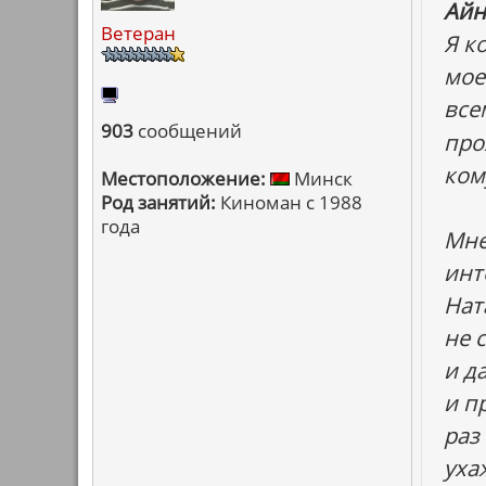
Айн
Ветеран
Я к
мое
все
903
сообщений
про
ком
Местоположение:
Минск
Род занятий:
Киноман с 1988
года
Мне
инт
Нат
не 
и д
и п
раз
уха