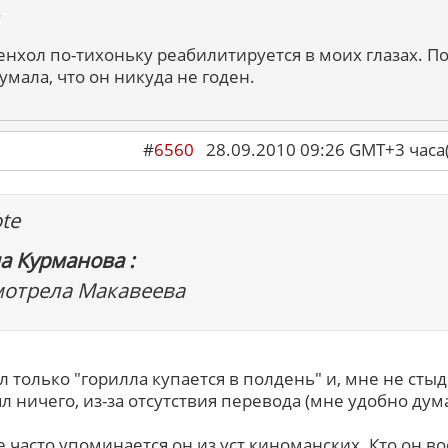
.
нхол по-тихоньку реабилитируется в моих глазах. П
думала, что он никуда не годен.
#
6560
28.09.2010 09:26 GMT+3 ча
te
а Курманова :
мотрела Макавеева
л только "горилла купается в полдень" и, мне не стыд
л ничего, из-за отсутствия перевода (мне удобно дум
 часто упоминается он из уст киноманских. Кто он в