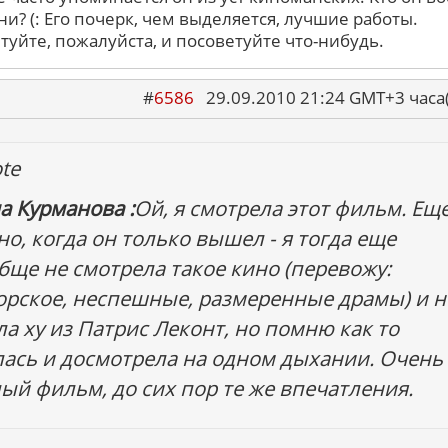
ни? (: Его почерк, чем выделяется, лучшие работы.
туйте, пожалуйста, и посоветуйте что-нибудь.
#
6586
29.09.2010 21:24 GMT+3 ча
te
а Курманова :
Ой, я смотрела этот фильм. Ещ
но, когда он только вышел - я тогда еще
бще не смотрела такое кино (перевожу:
орское, неспешные, размеренные драмы) и н
ла ху из Патрис Леконт, но помню как то
лась и досмотрела на одном дыхании. Очень
ый фильм, до сих пор те же впечатления.