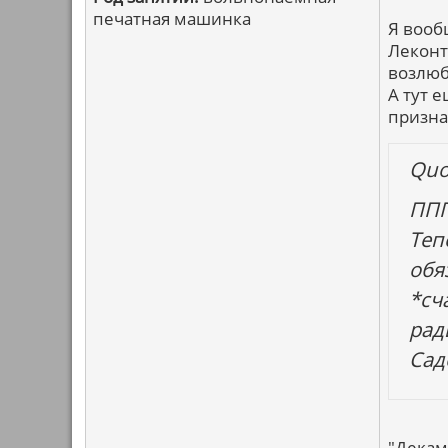
печатная машинка
Я вооб
Леконт
возлюб
А тут 
призна
Quo
ППП
Теп
обя
*сч
рад
Сад
"Декам