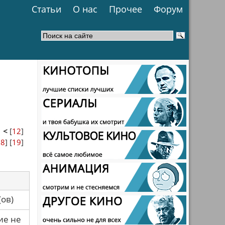
Статьи
О нас
Прочее
Форум
1
<
[
12
]
18
] [
19
]
са(ов)
ие не