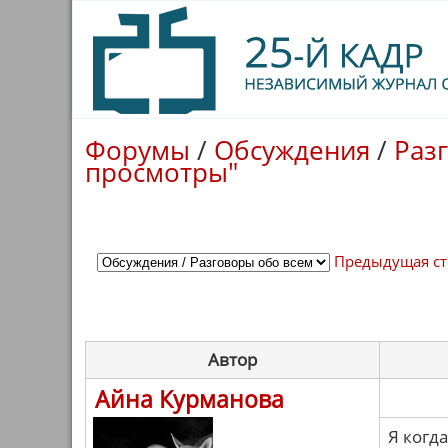
Форумы
/
Обсуждения
/
Раз
просмотры"
Предыдущая с
Автор
Айна Курманова
Я когд