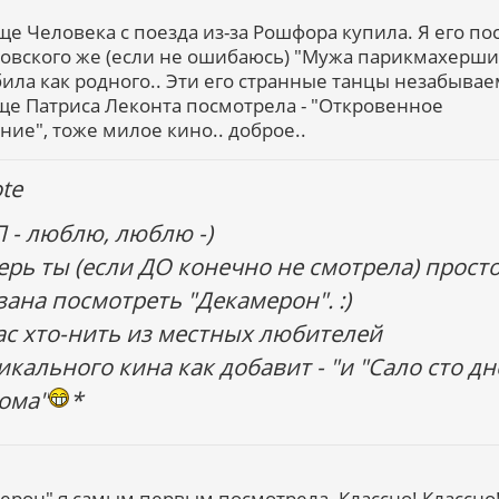
ще Человека с поезда из-за Рошфора купила. Я его по
овского же (если не ошибаюсь) "Мужа парикмахерши
ила как родного.. Эти его странные танцы незабывае
еще Патриса Леконта посмотрела - "Откровенное
ние", тоже милое кино.. доброе..
te
 - люблю, люблю -)
ерь ты (если ДО конечно не смотрела) прост
зана посмотреть "Декамерон". :)
ас хто-нить из местных любителей
икального кина как добавит - "и "Сало сто д
ома"
*
ерон" я самым первым посмотрела. Классно! Классно