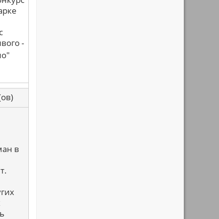
парке
с
вого -
ло"
са(ов)
ман в
т.
угих
х
ь