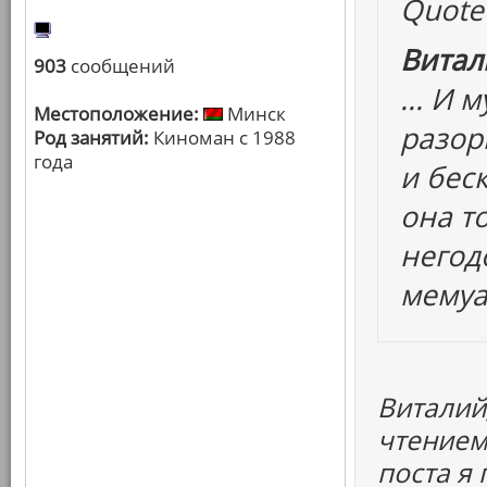
Quote
Витал
903
сообщений
... И
Местоположение:
Минск
разор
Род занятий:
Киноман с 1988
года
и бес
она т
негод
мемуа
Виталий
чтением
поста я 