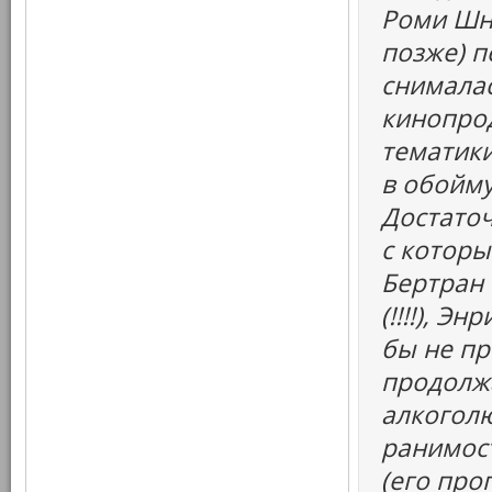
Роми Шна
позже) п
снималас
кинопро
тематики
в обойму
Достаточ
с которы
Бертран 
(!!!!), Э
бы не пр
продолжа
алкоголю
ранимост
(его про