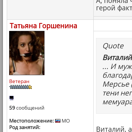
А, поняла
герой фак
Татьяна Горшенина
Quote
Виталий
... И м
благода
Ветеран
Мерсье 
тени не
мемуара
59
сообщений
Местоположение:
МО
Род занятий:
Виталий, 