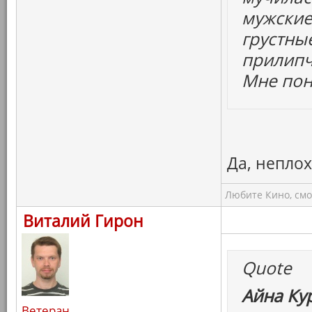
мужские
грустны
прилипч
Мне пон
Да, непло
Любите Кино, смо
Виталий Гирон
Quote
Айна Ку
Ветеран