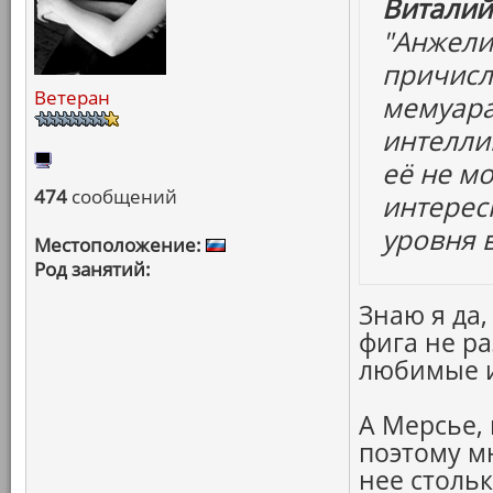
Виталий
"Анжелик
причисли
Ветеран
мемуара
интелли
её не мо
474
сообщений
интерес
уровня 
Местоположение:
Род занятий:
Знаю я да,
фига не ра
любимые и 
А Мерсье, 
поэтому мн
нее стольк