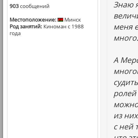
Знаю я
903
сообщений
величи
Местоположение:
Минск
меня 
Род занятий:
Киноман с 1988
года
много.
А Мерс
много
судить
ролей 
можно 
из них
с ней 
что эт