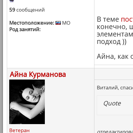
59
сообщений
В теме
пос
Местоположение:
МО
конечно, ш
Род занятий:
элементам
подход ))
Айна, как
Айна Курманова
Виталий, спас
Quote
Ветеран
отредактирова