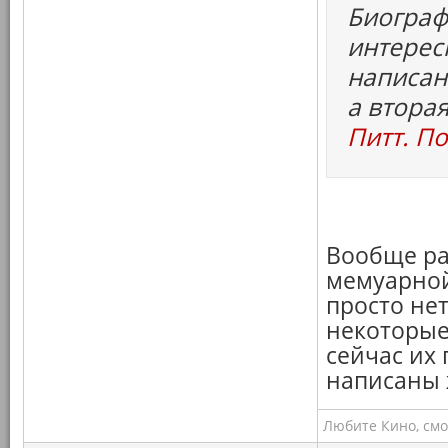
Биограф
интерес
написан
а втора
Питт. П
Вообще ра
мемуарной
просто не
некоторые
сейчас их 
написаны 
Любите Кино, смо