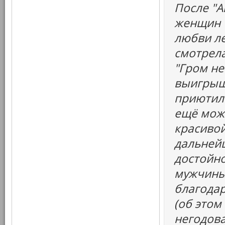
После "А
женщин "
любви ле
смотрела
"Гром не
выигрыш
приютил 
ещё можн
красивой
дальней
достойно
мужчины
благодар
(об этом
негодова