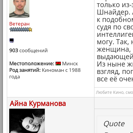
только из
Шнайдер. 
к подобном
Ветеран
судя по с
интеллиге
могу. Так,
женщина, 
903
сообщений
выдающейс
Из ныне ж
Местоположение:
Минск
Род занятий:
Киноман с 1988
взгляд, по
года
все её оче
Любите Кино, смо
Айна Курманова
Quote