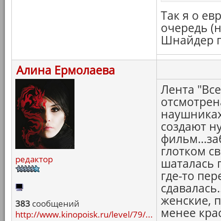
Так я о е
очередь (н
Шнайдер го
Алина Ермолаева
Лента "Все
отсмотрена
наушниках
создают н
фильм...за
глотком св
редактор
шаталась п
где-то пе
сдавалась.
женские, 
383
сообщений
менее кра
http://www.kinopoisk.ru/level/79/...