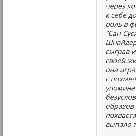
через ко
к себе д
роль в ф
"Сан-Сус
Шнайдер
сыграв и
своей жи
она игр
с похмел
упоминать
безуслов
образов
похваста
выпало т