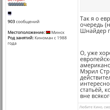
Так я о е
903
сообщений
очередь (н
Шнайдер го
Местоположение:
Минск
Род занятий:
Киноман с 1988
года
О, уже хор
европейско
американск
Мэрил Стри
действител
интересно,
статьёй, к
вне всяког
Любите Кино, смо