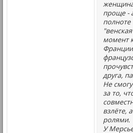
женщина
проще - 
полноте 
"венская
момент 
Франции,
французс
прочувст
друга, п
Не смогу
за то, ч
совместн
взлёте, 
ролями.
У Мерсье