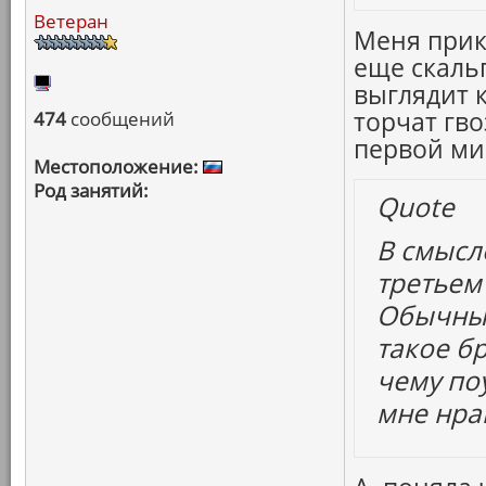
Ветеран
Меня прик
еще скаль
выглядит 
торчат гв
474
сообщений
первой ми
Местоположение:
Род занятий:
Quote
В смысле
третьем
Обычный
такое б
чему по
мне нра