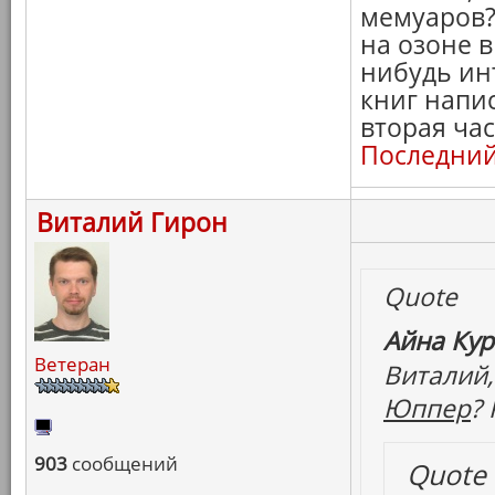
мемуаров?
на озоне 
нибудь ин
книг напис
вторая ча
Последний
Виталий Гирон
Quote
Айна Кур
Ветеран
Виталий,
Юппер
?
903
сообщений
Quote