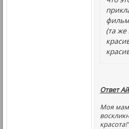
прикла
фильм
(та же
красив
краси
Ответ Ай
Моя мама
воскликн
красота!