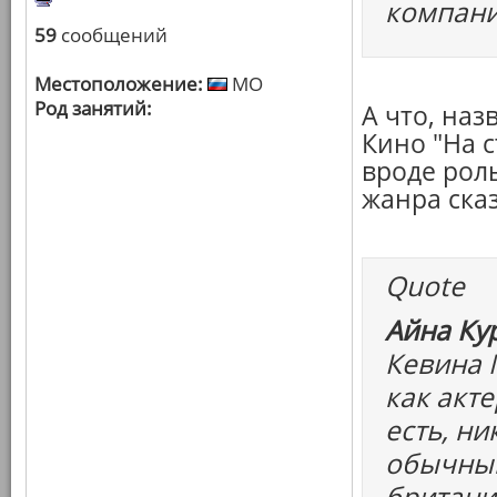
компани
59
сообщений
Местоположение:
МО
Род занятий:
А что, наз
Кино "На с
вроде роль
жанра ска
Quote
Айна Ку
Кевина 
как акте
есть, н
обычный
британи