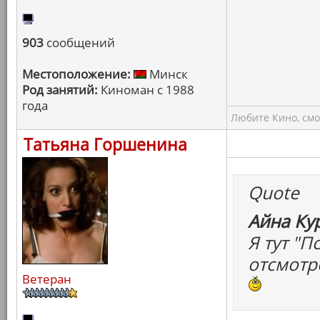
903
сообщений
Местоположение:
Минск
Род занятий:
Киноман с 1988
года
Любите Кино, смо
Татьяна Горшенина
Quote
Айна Ку
Я тут "
отсмотр
Ветеран