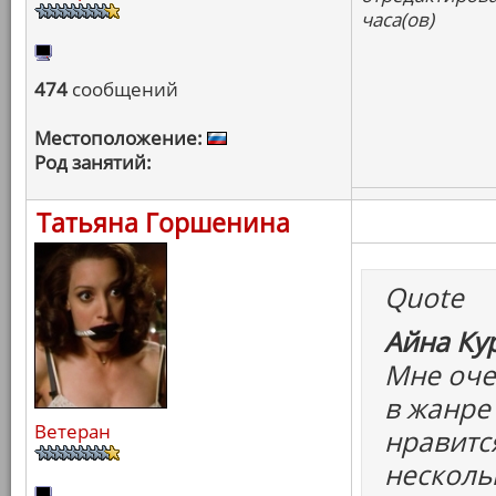
часа(ов)
474
сообщений
Местоположение:
Род занятий:
Татьяна Горшенина
Quote
Айна Ку
Мне очен
в жанре
Ветеран
нравитс
несколь