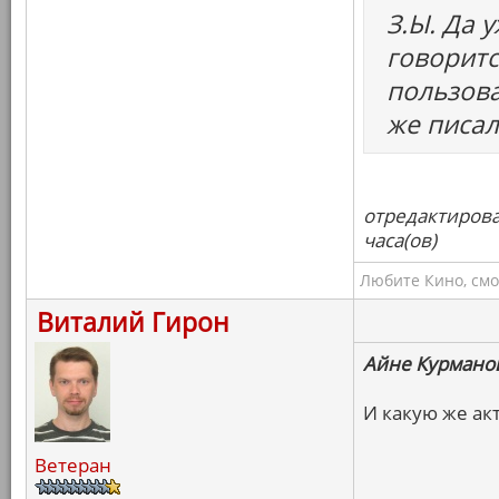
З.Ы. Да у
говоритс
пользова
же писал
отредактирова
часа(ов)
Любите Кино, смо
Виталий Гирон
Айне Курмано
И какую же ак
Ветеран