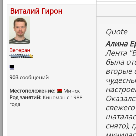
Виталий Гирон
Quote
Алина Е
Ветеран
Лента "В
была отс
вторые с
903
сообщений
чудесны
настроен
Местоположение:
Минск
Оказалс
Род занятий:
Киноман с 1988
года
свежего
шаталас
снято), 
мучилась