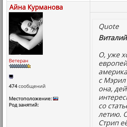
Айна Курманова
Quote
Виталий
О, уже 
Ветеран
европей
америка
с Мэрил 
474
сообщений
она, дей
интересн
Местоположение:
со стать
Род занятий:
летию. 
Стрип е