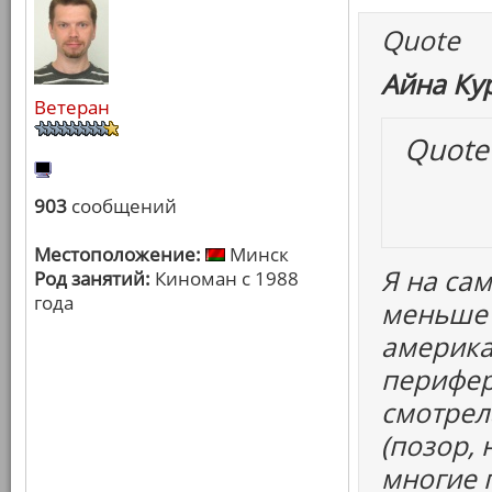
Quote
Айна Ку
Ветеран
Quote
903
сообщений
Местоположение:
Минск
Я на са
Род занятий:
Киноман с 1988
года
меньше 
америка
перифер
смотрел
(позор,
многие 