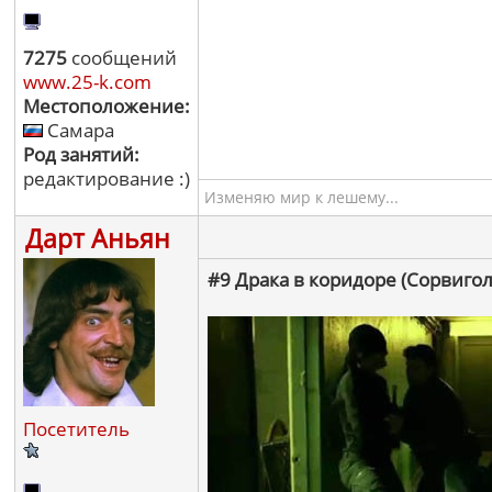
7275
сообщений
www.25-k.com
Местоположение:
Самара
Род занятий:
редактирование :)
Изменяю мир к лешему...
Дарт Аньян
#9 Драка в коридоре (Сорвигол
Посетитель