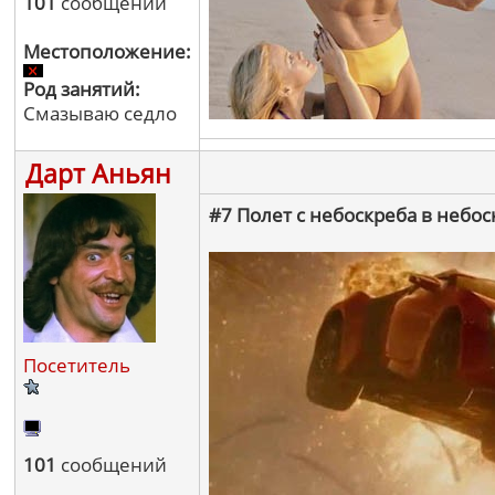
101
сообщений
Местоположение:
Род занятий:
Смазываю седло
Дарт Аньян
#7 Полет с небоскреба в небос
Посетитель
101
сообщений