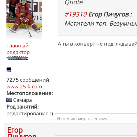
Quote
#19310
Егор Пичугов :
Мстители топ. Безумны
А ты в конверт не подглядывай
Главный
редактор
7275
сообщений
www.25-k.com
Местоположение:
Самара
Род занятий:
редактирование :)
Изменяю мир к лешему...
Егор
Пичугов