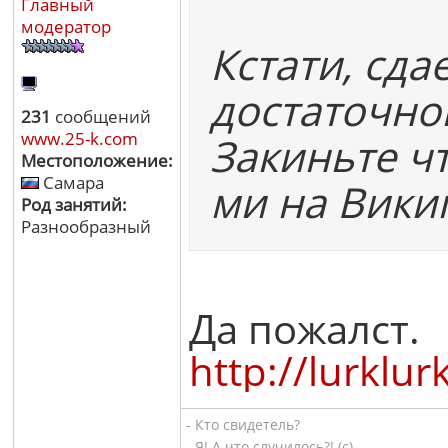
Главный
модератор
Кстати, сда
достаточно
231
сообщений
www.25-k.com
Закиньте чт
Местоположение:
Самара
ми на Викип
Род занятий:
Разнообразный
Да пожалст.
http://lu
- Кто свидетель?
- Я! А что случилось?! (с)