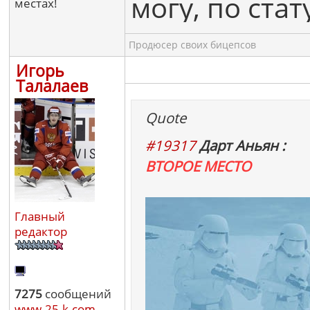
могу, по ста
местах!
Продюсер своих бицепсов
Игорь
Талалаев
Quote
#19317
Дарт Аньян :
ВТОРОЕ МЕСТО
Главный
редактор
7275
сообщений
www.25-k.com