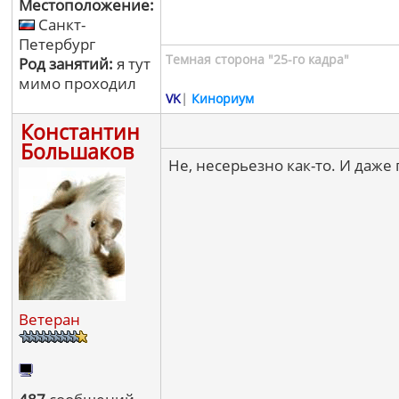
Местоположение:
Санкт-
Петербург
Темная сторона "25-го кадра"
Род занятий:
я тут
мимо проходил
VK
|
Кинориум
Константин
Большаков
Не, несерьезно как-то. И даже
Ветеран