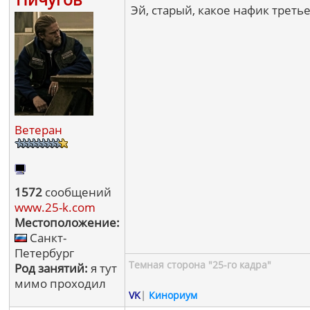
Эй, старый, какое нафик третье
Ветеран
1572
сообщений
www.25-k.com
Местоположение:
Санкт-
Петербург
Темная сторона "25-го кадра"
Род занятий:
я тут
мимо проходил
VK
|
Кинориум