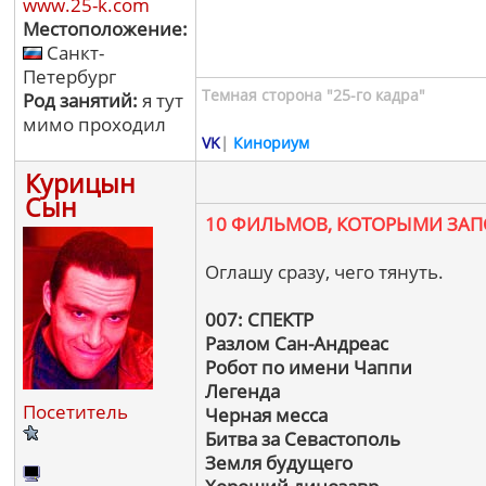
www.25-k.com
Местоположение:
Санкт-
Петербург
Темная сторона "25-го кадра"
Род занятий:
я тут
мимо проходил
VK
|
Кинориум
Курицын
Сын
10 ФИЛЬМОВ, КОТОРЫМИ ЗА
Оглашу сразу, чего тянуть.
007: СПЕКТР
Разлом Сан-Андреас
Робот по имени Чаппи
Легенда
Посетитель
Черная месса
Битва за Севастополь
Земля будущего