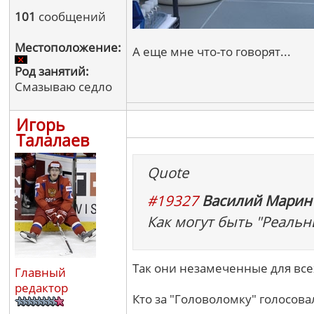
101
сообщений
Местоположение:
А еще мне что-то говорят...
Род занятий:
Смазываю седло
Игорь
Талалаев
Quote
#19327
Василий Марин 
Как могут быть "Реальн
Так они незамеченные для все
Главный
редактор
Кто за "Головоломку" голосовал