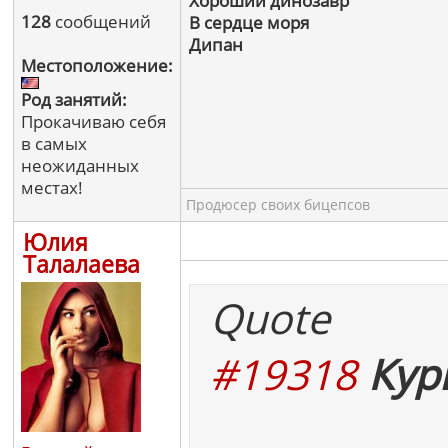
Хороший динозавр
128
сообщений
В сердце моря
Дипан
Местоположение:
Род занятий:
Прокачиваю себя
в самых
неожиданных
местах!
Продюсер своих бицепсов
Юлия
Талалаева
Quote
#19318
Кур