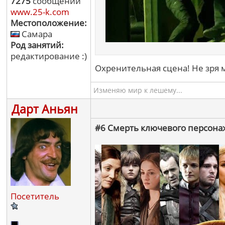
7275
сообщений
www.25-k.com
Местоположение:
Самара
Род занятий:
редактирование :)
Охренительная сцена! Не зря м
Изменяю мир к лешему...
Дарт Аньян
#6 Смерть ключевого персонажа
Посетитель