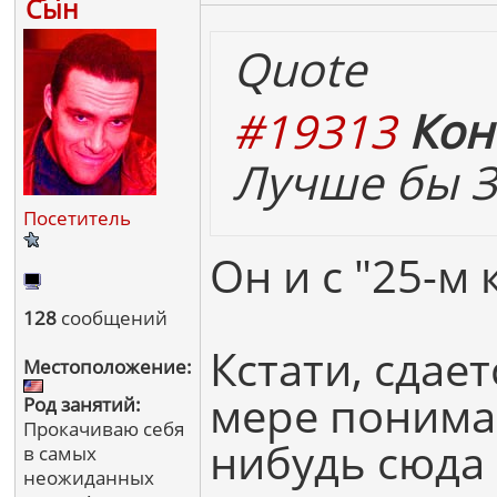
Сын
Quote
#19313
Кон
Лучше бы Зе
Посетитель
Он и с "25-м
128
сообщений
Кстати, сдае
Местоположение:
мере понимаю
Род занятий:
Прокачиваю себя
нибудь сюда 
в самых
неожиданных