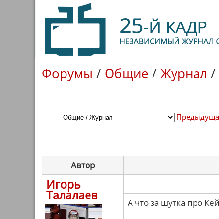
Форумы
/
Общие
/
Журнал
/
Предыдуща
Автор
Игорь
Талалаев
А что за шутка про Ке