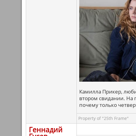
Камилла Прикер, люби
втором свидании. На 
почему только четвер
Property of "25th Frame"
Геннадий