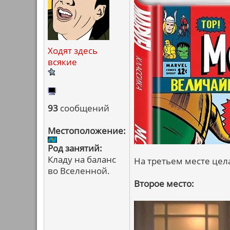
Ходят здесь
всякие
93
сообщений
Местоположение:
Род занятий:
Кладу на баланс
На третьем месте цел
во Вселенной.
Второе место: