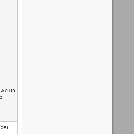
ько на
:
са(ов)