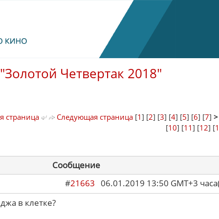
"Золотой Четвертак 2018"
я страница
Следующая страница
[
1
] [
2
] [
3
] [
4
] [
5
] [
6
] [
7
]
[
10
] [
11
] [
12
] [
Сообщение
#
21663
06.01.2019 13:50 GMT+3 ча
йджа в клетке?