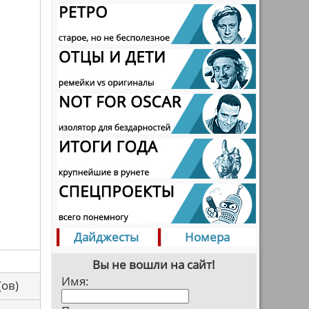
Дайджесты
Номера
Вы не вошли на сайт!
Имя:
са(ов)