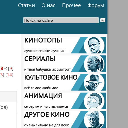
Статьи
О нас
Прочее
Форум
>
8
<
[
9
]
13
] [
14
]
са(ов)