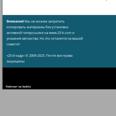
Внимание!
Мы не можем запретить
копировать материалы без установки
активной гиперссылки на www.25-k.com и
указания авторства. Но это останется на вашей
совести!
«25-й кадр» © 2009-2025. Почти все права
защищены
Работает на Seditio