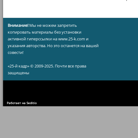
Внимание!
Мы не можем запретить
копировать материалы без установки
активной гиперссылки на www.25-k.com и
указания авторства. Но это останется на вашей
совести!
«25-й кадр» © 2009-2025. Почти все права
защищены
Работает на Seditio