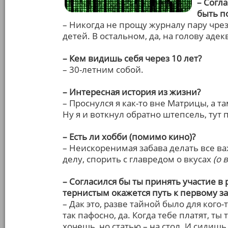
– Согл
быть п
– Никогда не прощу журналу пару чрез
детей. В остальном, да, на голову адек
– Кем видишь себя через 10 лет?
– 30-летним собой.
– Интересная история из жизни?
– Проснулся я как-то вне Матрицы, а т
Ну я и воткнул обратно штепсель, тут
– Есть ли хобби (помимо кино)?
– Неискоренимая забава делать все ва
делу, спорить с главредом о вкусах
(о 
– Согласился бы ты принять участие в
тернистым окажется путь к первому 
– Дак это, разве тайной было для кого-
так пафосно, да. Когда тебе платят, ты
хочешь, но статью – на стол. И сидиш