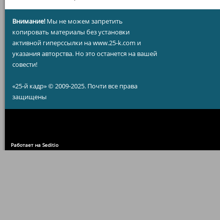
Внимание!
Мы не можем запретить
копировать материалы без установки
активной гиперссылки на www.25-k.com и
указания авторства. Но это останется на вашей
совести!
«25-й кадр» © 2009-2025. Почти все права
защищены
Работает на Seditio