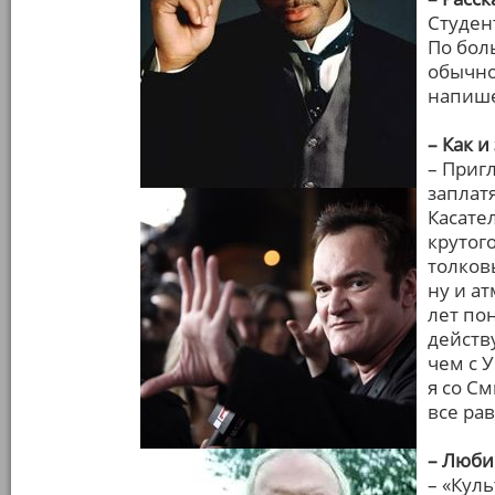
Студент
По бол
обычно
напише
– Как и
– Пригл
заплатя
Касател
крутог
толков
ну и ат
лет по
действ
чем с 
я со С
все рав
– Люби
– «Кул