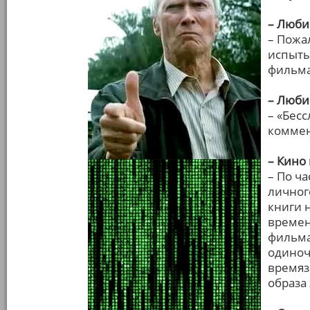
– Люби
– Пожа
испыты
фильма
– Люб
– «Бес
коммен
– Кино
– По ча
личног
книги 
времен
фильма
одиноч
времяз
образа