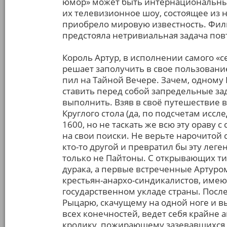
юмор» может быть интернациональны
их телевизионное шоу, состоящее из 
приобрело мировую известность. Фи
предстояла нетривиальная задача повт
Король Артур, в исполнении самого «с
решает заполучить в свое пользование
пил на Тайной Вечере. Зачем, одному
ставить перед собой запредельные зад
выполнить. Взяв в своё путешествие 
Круглого стола (да, по подсчетам иссл
1600, но не таскать же всю эту ораву 
на свои поиски. Не верьте нарочитой
кто-то другой и превратил бы эту леге
только не Пайтоны. С открывающих т
дурака, а первые встреченные Артур
крестьян-анархо-синдикалистов, име
государственном укладе страны. После
Рыцарю, скачущему на одной ноге и 
всех конечностей, ведет себя крайне 
кролику, пожирающему зазевавшихся