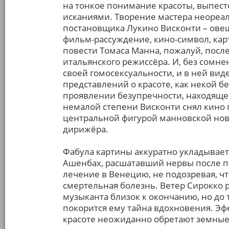
на тонкое понимание красоты, выпес
исканиями. Творение мастера неореал
постановщика Лукино Висконти – овещ
фильм-рассуждение, кино-символ, ка
повести Томаса Манна, пожалуй, пос
итальянского режиссёра. И, без сомне
своей гомосексуальности, и в ней вид
представлений о красоте, как некой б
проявлении безупречности, находящей
немалой степени Висконти снял кино п
центральной фигурой манновской нов
дирижёра.
Фабула картины аккуратно укладывает
Ашенбах, расшатавший нервы после пр
лечение в Венецию, не подозревая, чт
смертельная болезнь. Ветер Сирокко р
музыканта близок к окончанию, но до 
покорится ему тайна вдохновения. Э
красоте неожиданно обретают земные 