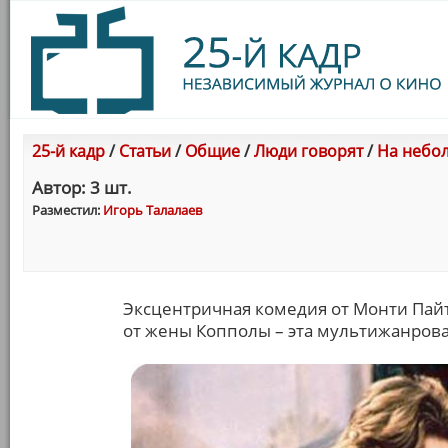
25-й кадр
/
Статьи
/
Общие
/
Люди говорят
/
На небол
Автор: 3 шт.
Разместил:
Игорь Талалаев
Эксцентричная комедия от Монти Пайт
от жены Копполы – эта мультижанров