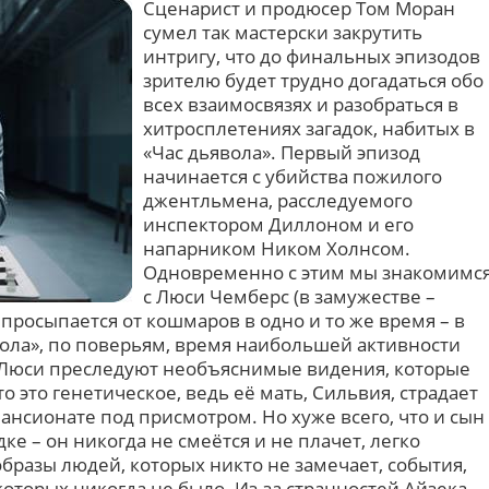
Сценарист и продюсер Том Моран
сумел так мастерски закрутить
интригу, что до финальных эпизодов
зрителю будет трудно догадаться обо
всех взаимосвязях и разобраться в
хитросплетениях загадок, набитых в
«Час дьявола». Первый эпизод
начинается с убийства пожилого
джентльмена, расследуемого
инспектором Диллоном и его
напарником Ником Холнсом.
Одновременно с этим мы знакомимс
с Люси Чемберс (в замужестве –
 просыпается от кошмаров в одно и то же время – в
вола», по поверьям, время наибольшей активности
у Люси преследуют необъяснимые видения, которые
о это генетическое, ведь её мать, Сильвия, страдает
ансионате под присмотром. Но хуже всего, что и сын
дке – он никогда не смеётся и не плачет, легко
образы людей, которых никто не замечает, события,
которых никогда не было. Из-за странностей Айзека