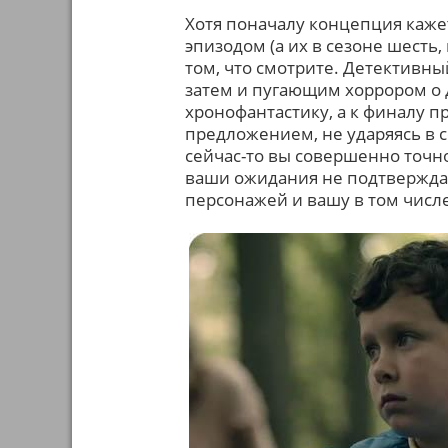
Хотя поначалу концепция каж
эпизодом (а их в сезоне шесть,
том, что смотрите. Детективн
затем и пугающим хоррором о 
хронофантастику, а к финалу п
предложением, не ударяясь в с
сейчас-то вы совершенно точно
ваши ожидания не подтверждаю
персонажей и вашу в том числе