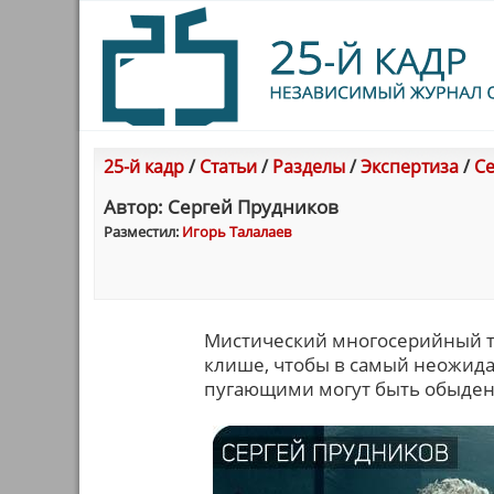
25-й кадр
/
Статьи
/
Разделы
/
Экспертиза
/
Се
Автор: Сергей Прудников
Разместил:
Игорь Талалаев
Мистический многосерийный т
клише, чтобы в самый неожида
пугающими могут быть обыде