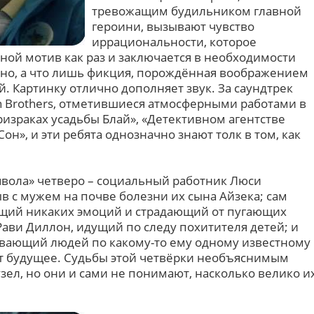
тревожащим будильником главной
героини, вызывают чувство
иррациональности, которое
ной мотив как раз и заключается в необходимости
льно, а что лишь фикция, порождённая воображением
. Картинку отлично дополняет звук. За саундтрек
n Brothers, отметившиеся атмосферными работами в
ризраках усадьбы Блай», «Детективном агентстве
н», и эти ребята однозначно знают толк в том, как
явола» четверо – социальный работник Люси
 с мужем на почве болезни их сына Айзека; сам
ющий никаких эмоций и страдающий от пугающих
ави Диллон, идущий по следу похитителя детей; и
вающий людей по какому-то ему одному известному
ает будущее. Судьбы этой четвёрки необъяснимым
зел, но они и сами не понимают, насколько велико и