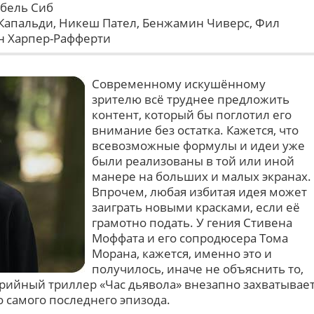
бель Сиб
Капальди, Никеш Пател, Бенжамин Чиверс, Фил
он Харпер-Рафферти
Современному искушённому
зрителю всё труднее предложить
контент, который бы поглотил его
внимание без остатка. Кажется, что
всевозможные формулы и идеи уже
были реализованы в той или иной
манере на больших и малых экранах.
Впрочем, любая избитая идея может
заиграть новыми красками, если её
грамотно подать. У гения Стивена
Моффата и его сопродюсера Тома
Морана, кажется, именно это и
получилось, иначе не объяснить то,
рийный триллер «Час дьявола» внезапно захватывае
о самого последнего эпизода.