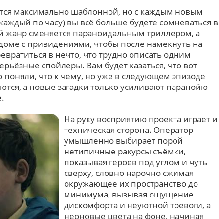
ется максимально шаблонной, но с каждым новым
 каждый по часу) вы всё больше будете сомневаться в
ый жанр сменяется параноидальным триллером, а
доме с привидениями, чтобы после намекнуть на
ревратиться в нечто, что трудно описать одним
ерьёзные спойлеры. Вам будет казаться, что вот
 поняли, что к чему, но уже в следующем эпизоде
тся, а новые загадки только усиливают паранойю
.
На руку восприятию проекта играет и
техническая сторона. Оператор
умышленно выбирает порой
нетипичные ракурсы съёмки,
показывая героев под углом и чуть
сверху, словно нарочно сжимая
окружающее их пространство до
минимума, вызывая ощущение
дискомфорта и неуютной тревоги, а
неоновые цвета на фоне, начиная