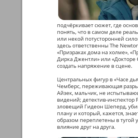
подчёркивает сюжет, где основ
понять, что в самом деле реа
или некой потусторонней силой
здесь ответственны The Newto
«Призраках дома на холме», «П
Дирка Джентли» или «Докторе Со
создать напряжение в сцене.
Центральных фигур в «Часе дь
Чемберс, переживающая разрыв
Айзек, мальчик, не испытыва
видений; детектив-инспектор Р
зловещий Гидеон Шеперд, уби
плану и который, кажется, зн
образом переплетены в тугой у
влияние друг на друга.