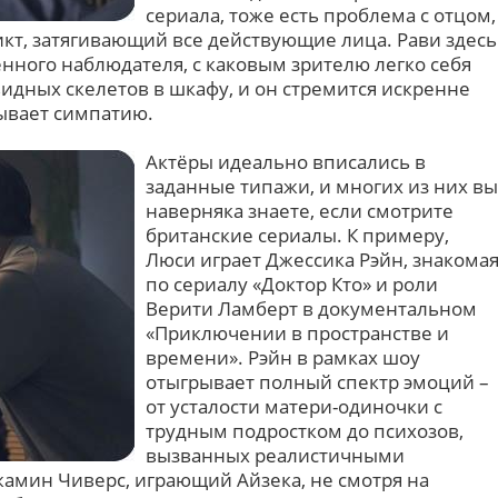
сериала, тоже есть проблема с отцом,
икт, затягивающий все действующие лица. Рави здесь
нного наблюдателя, с каковым зрителю легко себя
видных скелетов в шкафу, и он стремится искренне
ывает симпатию.
Актёры идеально вписались в
заданные типажи, и многих из них вы
наверняка знаете, если смотрите
британские сериалы. К примеру,
Люси играет Джессика Рэйн, знакома
по сериалу «Доктор Кто» и роли
Верити Ламберт в документальном
«Приключении в пространстве и
времени». Рэйн в рамках шоу
отыгрывает полный спектр эмоций –
от усталости матери-одиночки с
трудным подростком до психозов,
вызванных реалистичными
мин Чиверс, играющий Айзека, не смотря на