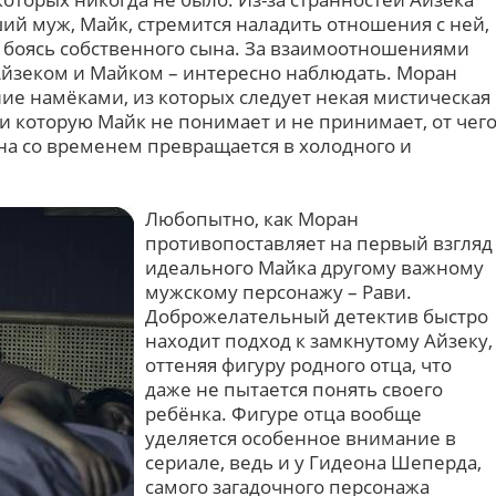
ий муж, Майк, стремится наладить отношения с ней,
о боясь собственного сына. За взаимоотношениями
Айзеком и Майком – интересно наблюдать. Моран
ие намёками, из которых следует некая мистическая
и которую Майк не понимает и не принимает, от чег
а со временем превращается в холодного и
Любопытно, как Моран
противопоставляет на первый взгляд
идеального Майка другому важному
мужскому персонажу – Рави.
Доброжелательный детектив быстро
находит подход к замкнутому Айзеку,
оттеняя фигуру родного отца, что
даже не пытается понять своего
ребёнка. Фигуре отца вообще
уделяется особенное внимание в
сериале, ведь и у Гидеона Шеперда,
самого загадочного персонажа