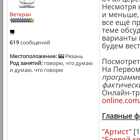
Несмотря 
и меньше, 
Ветеран
все ещё п
теме обсу
варианты 
619
сообщений
будем вес
Местоположение:
Рязань
Посмотрет
Род занятий:
говорю, что думаю
На Первом 
и думаю, что говорю
программе
фактическ
Онлайн-тр
online.com
Главные ф
"Артист"
[1
"Боевой к