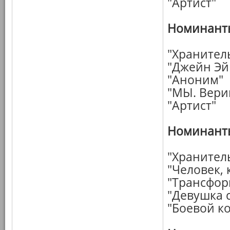
"Артист"
Номинанты
"Хранител
"Джейн Эй
"Аноним"
"МЫ. Вери
"Артист"
Номинанты
"Хранител
"Человек,
"Трансфор
"Девушка 
"Боевой к