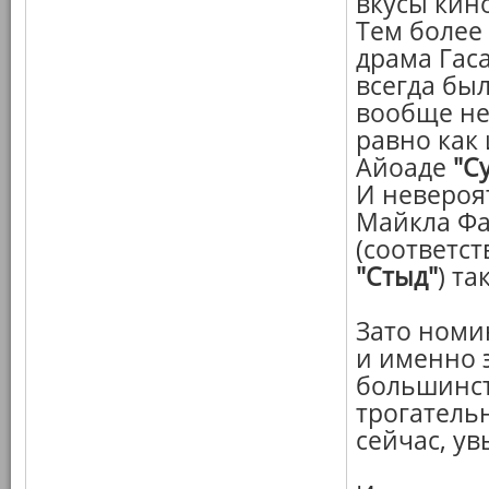
вкусы кин
Тем более
драма Гаса
всегда бы
вообще не
равно как
Айоаде
"С
И невероя
Майкла Фа
(соответс
"Стыд"
) т
Зато ном
и именно 
большинст
трогатель
сейчас, ув