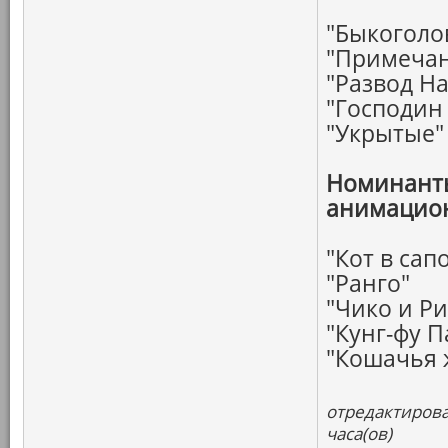
"Быкоголо
"Примечан
"Развод Н
"Господин 
"Укрытые"
Номинанты
анимацио
"Кот в сап
"Ранго"
"Чико и Ри
"Кунг-фу П
"Кошачья 
отредактирова
часа(ов)