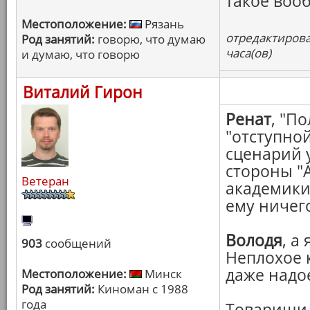
такое воо
Местоположение:
Рязань
отредактирова
Род занятий:
говорю, что думаю
часа(ов)
и думаю, что говорю
Виталий Гирон
Ренат
, "П
"отступно
сценарий 
стороны "А
Ветеран
академики
ему ничег
Володя
, а
903
сообщений
Неплохое 
даже надое
Местоположение:
Минск
Род занятий:
Киноман с 1988
года
Товарищи,