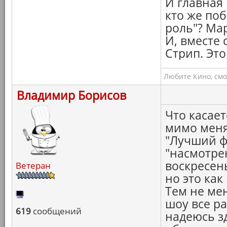
И главная
кто же по
роль"? Ма
И, вместе
Стрип. Это
Любите Кино, смо
Владимир Борисов
Что касает
мимо меня
"Лучший фи
"насмотре
воскресен
Ветеран
но это как
Тем не ме
шоу все ра
619
сообщений
надеюсь з