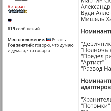
Мартин Ск
Александр
Ветеран
Вуди Алле
Мишель Ха
619
сообщений
Номинанты
Местоположение:
Рязань
"Девичник 
Род занятий:
говорю, что думаю
"Полночь 
и думаю, что говорю
"Предел р
"Артист"
"Развод Н
Номинанты
адаптиров
"Хранител
"Потомки"