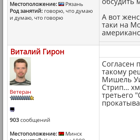
обсудить 
Местоположение:
Рязань
Род занятий:
говорю, что думаю
А вот женс
и думаю, что говорю
таки на Мо
американск
Виталий Гирон
Согласен 
такому ре
Мишель Уи
Стрип... х
Ветеран
третьего "
прокатыват
903
сообщений
Местоположение:
Минск