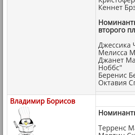
Кеннет Бр
Номинанты
второго пл
Джессика 
Мелисса М
Джанет Ма
Ноббс"
Беренис Б
Октавия С
Владимир Борисов
Номинанты
Терренс М