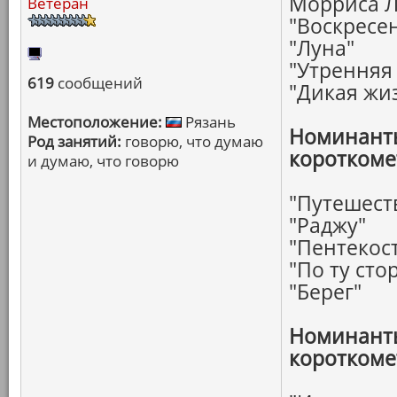
Морриса Л
Ветеран
"Воскресе
"Луна"
"Утренняя
619
сообщений
"Дикая жи
Местоположение:
Рязань
Номинанты
Род занятий:
говорю, что думаю
короткоме
и думаю, что говорю
"Путешест
"Раджу"
"Пентекос
"По ту сто
"Берег"
Номинанты
короткоме