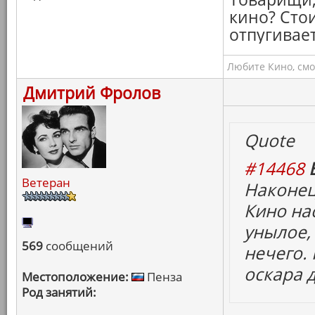
кино? Сто
отпугивает
Любите Кино, смо
Дмитрий Фролов
Quote
#14468
Ветеран
Наконец
Кино на
унылое, 
569
сообщений
нечего.
оскара 
Местоположение:
Пенза
Род занятий: