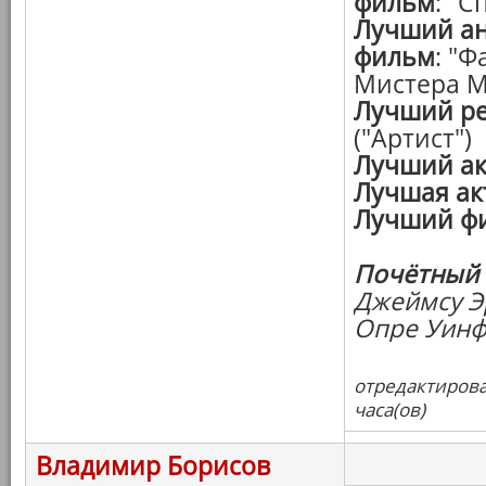
фильм
: "С
Лучший а
фильм
: "
Мистера М
Лучший р
("Артист")
Лучший ак
Лучшая ак
Лучший ф
Почётный 
Джеймсу Э
Опре Уинф
отредактирова
часа(ов)
Владимир Борисов