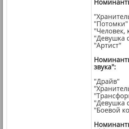
Номинанты
"Хранител
"Потомки"
"Человек,
"Девушка 
"Артист"
Номинанты
звука":
"Драйв"
"Хранител
"Трансфор
"Девушка 
"Боевой к
Номинанты