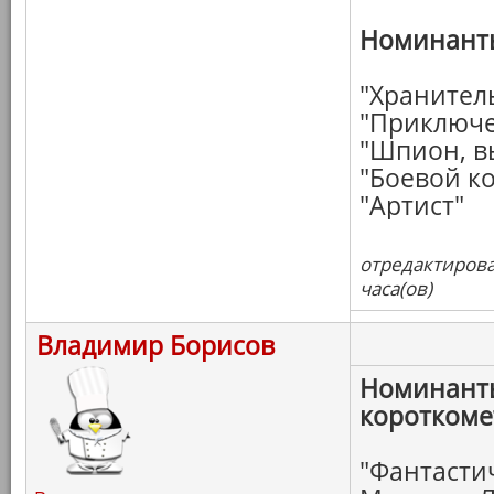
Номинанты
"Хранител
"Приключе
"Шпион, в
"Боевой к
"Артист"
отредактирова
часа(ов)
Владимир Борисов
Номинанты
коротком
"Фантасти