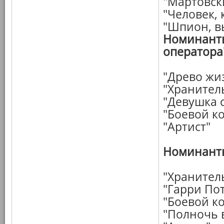
"Мартовск
"Человек,
"Шпион, в
Номинанты
оператора
"Древо жи
"Хранител
"Девушка 
"Боевой к
"Артист"
Номинанты
"Хранител
"Гарри Пот
"Боевой к
"Полночь 