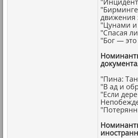
"Инцидент
"Бирминге
движения 
"Цунами и
"Спасая ли
"Бог — эт
Номинанты
документа
"Пина: Тан
"В ад и об
"Если дере
Непобежд
"Потерянн
Номинанты
иностранн