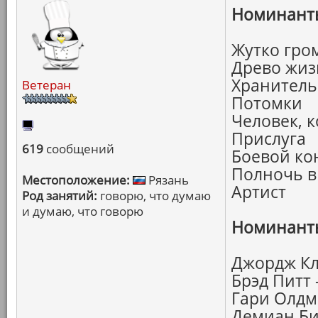
Номинанты
Жутко гро
Древо жиз
Хранитель
Ветеран
Потомки
Человек, 
Прислуга
619
сообщений
Боевой ко
Полночь в
Местоположение:
Рязань
Артист
Род занятий:
говорю, что думаю
и думаю, что говорю
Номинанты
Джордж Кл
Брэд Питт
Гари Олдм
Демиан Би