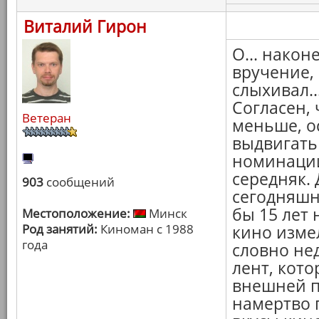
Виталий Гирон
О... након
вручение, 
слыхивал..
Согласен, 
Ветеран
меньше, ос
выдвигать
номинации
середняк. 
903
сообщений
сегодняшн
бы 15 лет 
Местоположение:
Минск
Род занятий:
Киноман с 1988
кино изме
года
словно не
лент, кот
внешней п
намертво 