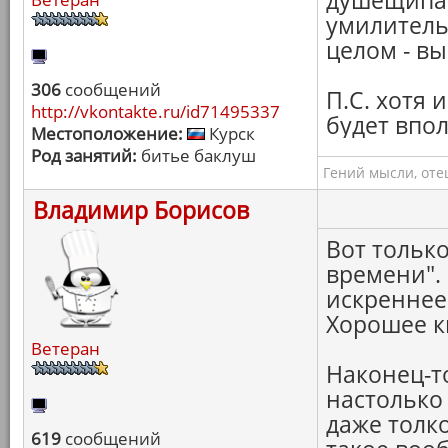
душещипат
умилительн
целом - в
306
сообщений
П.С. хотя 
http://vkontakte.ru/id71495337
будет впо
Местоположение:
Курск
Род занятий:
битье баклуш
Гений мысли, оте
Владимир Борисов
Вот тольк
времени". 
искреннее
Хорошее к
Ветеран
Наконец-т
настолько 
даже толко
619
сообщений