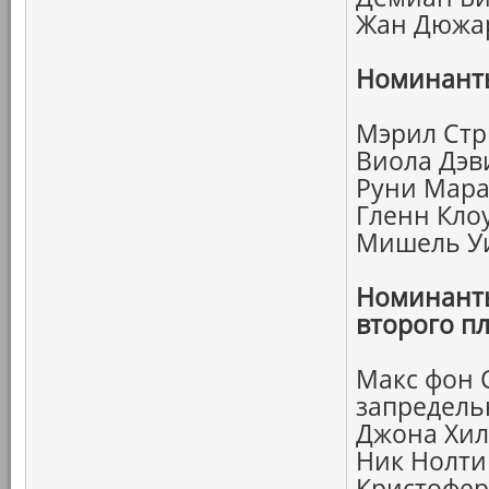
Жан Дюжар
Номинанты
Мэрил Стр
Виола Дэв
Руни Мара
Гленн Кло
Мишель Уи
Номинанты
второго пл
Макс фон 
запредель
Джона Хил
Ник Нолти
Кристофе