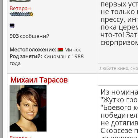
первых ус
Ветеран
не только 
прессу, ин
пока цере
что-то! За
903
сообщений
сюрпризом
Местоположение:
Минск
Род занятий:
Киноман с 1988
года
Любите Кино, смо
Михаил Тарасов
Из номина
"Жутко гр
"Боевого 
победителе
не дотягив
Скорсезе 
Ветеран