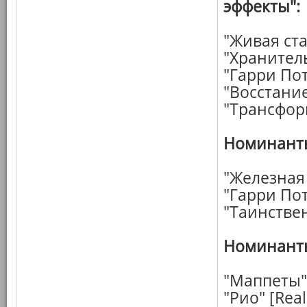
эффекты":
"Живая ст
"Хранител
"Гарри Пот
"Восстани
"Трансфор
Номинанты
"Железная
"Гарри Пот
"Таинстве
Номинанты
"Маппеты"
"Рио" [Real