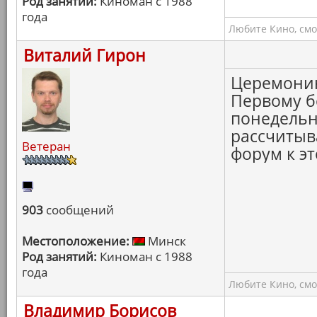
Род занятий:
Киноман с 1988
года
Любите Кино, смо
Виталий Гирон
Церемонию
Первому бе
понедельн
рассчитыва
Ветеран
форум к э
903
сообщений
Местоположение:
Минск
Род занятий:
Киноман с 1988
года
Любите Кино, смо
Владимир Борисов