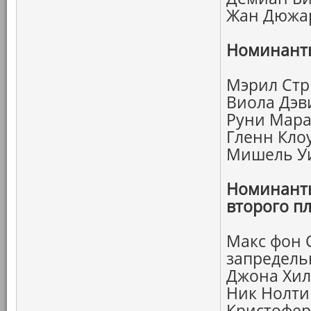
Жан Дюжар
Номинанты
Мэрил Стр
Виола Дэв
Руни Мара
Гленн Кло
Мишель Уи
Номинанты
второго пл
Макс фон 
запредель
Джона Хил
Ник Нолти
Кристофе