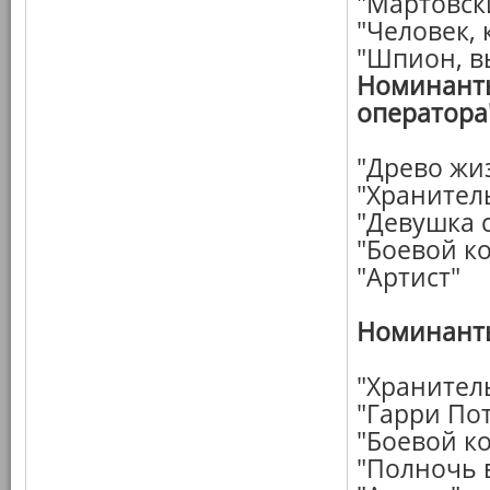
"Мартовск
"Человек,
"Шпион, в
Номинанты
оператора
"Древо жи
"Хранител
"Девушка 
"Боевой к
"Артист"
Номинанты
"Хранител
"Гарри Пот
"Боевой к
"Полночь 