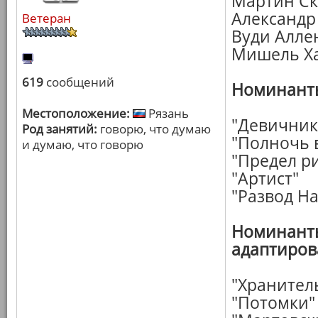
Мартин Ск
Александр
Ветеран
Вуди Алле
Мишель Ха
619
сообщений
Номинанты
Местоположение:
Рязань
"Девичник 
Род занятий:
говорю, что думаю
"Полночь 
и думаю, что говорю
"Предел р
"Артист"
"Развод Н
Номинанты
адаптиров
"Хранител
"Потомки"