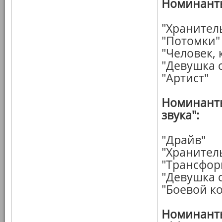
Номинанты
"Хранител
"Потомки"
"Человек,
"Девушка 
"Артист"
Номинанты
звука":
"Драйв"
"Хранител
"Трансфор
"Девушка 
"Боевой к
Номинанты