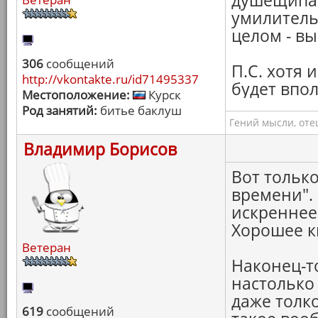
душещипат
умилительн
целом - в
306
сообщений
П.С. хотя 
http://vkontakte.ru/id71495337
будет впо
Местоположение:
Курск
Род занятий:
битье баклуш
Гений мысли, оте
Владимир Борисов
Вот тольк
времени". 
искреннее
Хорошее к
Ветеран
Наконец-т
настолько 
даже толко
619
сообщений