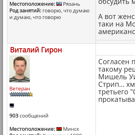
обсудить 
Местоположение:
Рязань
Род занятий:
говорю, что думаю
А вот женс
и думаю, что говорю
таки на Мо
американск
Виталий Гирон
Согласен 
такому ре
Мишель Уи
Стрип... х
Ветеран
третьего "
прокатыват
903
сообщений
Местоположение:
Минск