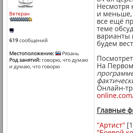
Несмотря 
и меньше, 
Ветеран
все ещё п
теме обсу
варианты 
619
сообщений
будем вес
Местоположение:
Рязань
Посмотрет
Род занятий:
говорю, что думаю
На Первом 
и думаю, что говорю
программе
фактическ
Онлайн-тр
online.com
Главные ф
"Артист"
[1
"Боевой к