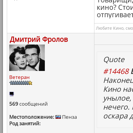
кино? Сто
отпугивает
Любите Кино, смо
Дмитрий Фролов
Quote
#14468
Ветеран
Наконец
Кино на
унылое, 
569
сообщений
нечего.
оскара 
Местоположение:
Пенза
Род занятий: