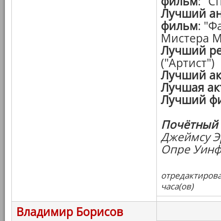
фильм
: "С
Лучший а
фильм
: "
Мистера М
Лучший р
("Артист")
Лучший ак
Лучшая ак
Лучший ф
Почётный 
Джеймсу Э
Опре Уинф
отредактирова
часа(ов)
Владимир Борисов