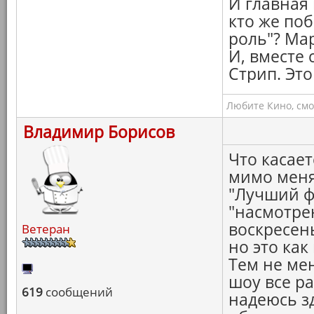
И главная
кто же по
роль"? Ма
И, вместе
Стрип. Это
Любите Кино, смо
Владимир Борисов
Что касает
мимо меня
"Лучший фи
"насмотре
воскресен
Ветеран
но это как
Тем не ме
шоу все ра
619
сообщений
надеюсь з