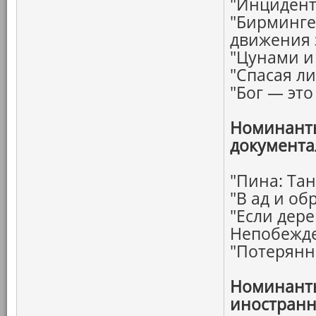
"Инцидент
"Бирминге
движения 
"Цунами и
"Спасая ли
"Бог — эт
Номинанты
документа
"Пина: Тан
"В ад и об
"Если дере
Непобежд
"Потерянн
Номинанты
иностранн