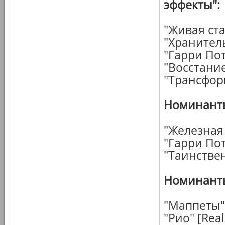
эффекты":
"Живая ст
"Хранител
"Гарри Пот
"Восстани
"Трансфор
Номинанты
"Железная
"Гарри Пот
"Таинстве
Номинанты
"Маппеты"
"Рио" [Real