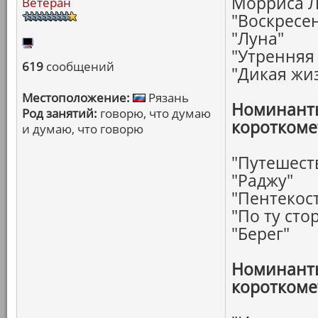
Морриса Л
Ветеран
"Воскресе
"Луна"
"Утренняя
619
сообщений
"Дикая жи
Местоположение:
Рязань
Номинанты
Род занятий:
говорю, что думаю
короткоме
и думаю, что говорю
"Путешест
"Раджу"
"Пентекос
"По ту сто
"Берег"
Номинанты
короткоме