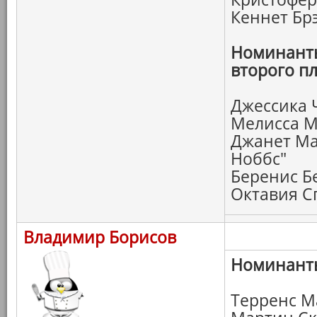
Кеннет Бр
Номинанты
второго пл
Джессика 
Мелисса М
Джанет Ма
Ноббс"
Беренис Б
Октавия С
Владимир Борисов
Номинанты
Терренс М