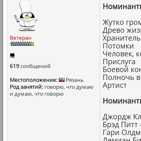
Номинанты
Жутко гро
Древо жиз
Хранитель
Ветеран
Потомки
Человек, 
Прислуга
619
сообщений
Боевой ко
Полночь в
Местоположение:
Рязань
Артист
Род занятий:
говорю, что думаю
и думаю, что говорю
Номинанты
Джордж Кл
Брэд Питт
Гари Олдм
Демиан Би