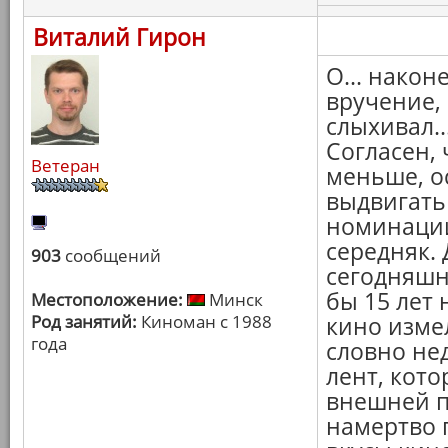
Виталий Гирон
О... након
вручение, 
слыхивал..
Согласен, 
Ветеран
меньше, ос
выдвигать
номинации
середняк. 
903
сообщений
сегодняшн
бы 15 лет 
Местоположение:
Минск
Род занятий:
Киноман с 1988
кино изме
года
словно не
лент, кот
внешней п
намертво 