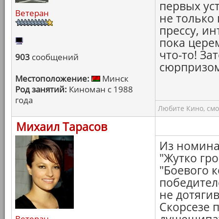
первых ус
Ветеран
не только 
прессу, ин
пока цере
что-то! За
903
сообщений
сюрпризом
Местоположение:
Минск
Род занятий:
Киноман с 1988
года
Любите Кино, смо
Михаил Тарасов
Из номина
"Жутко гр
"Боевого 
победителе
не дотягив
Скорсезе 
Ветеран