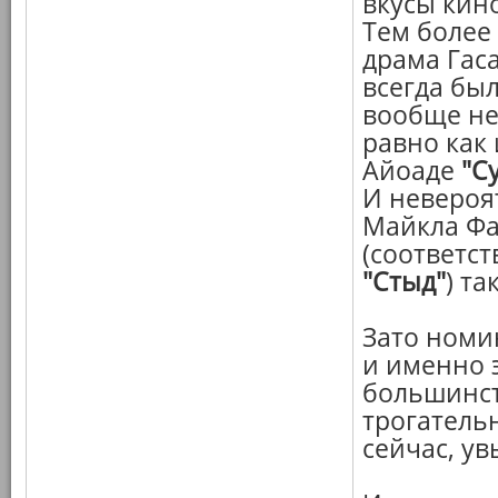
вкусы кин
Тем более
драма Гаса
всегда бы
вообще не
равно как
Айоаде
"С
И невероя
Майкла Фа
(соответс
"Стыд"
) т
Зато ном
и именно 
большинст
трогатель
сейчас, ув