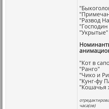
"Быкоголо
"Примечан
"Развод Н
"Господин 
"Укрытые"
Номинанты
анимацио
"Кот в сап
"Ранго"
"Чико и Ри
"Кунг-фу П
"Кошачья 
отредактирова
часа(ов)