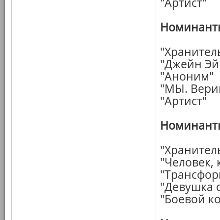
"Артист"
Номинанты
"Хранител
"Джейн Эй
"Аноним"
"МЫ. Вери
"Артист"
Номинанты
"Хранител
"Человек,
"Трансфор
"Девушка 
"Боевой к