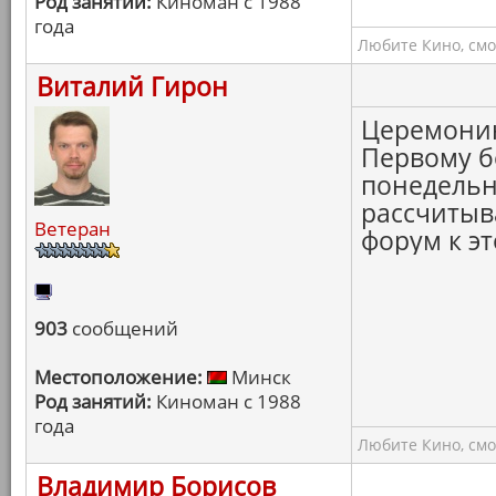
Род занятий:
Киноман с 1988
года
Любите Кино, смо
Виталий Гирон
Церемонию
Первому бе
понедельн
рассчитыва
Ветеран
форум к э
903
сообщений
Местоположение:
Минск
Род занятий:
Киноман с 1988
года
Любите Кино, смо
Владимир Борисов