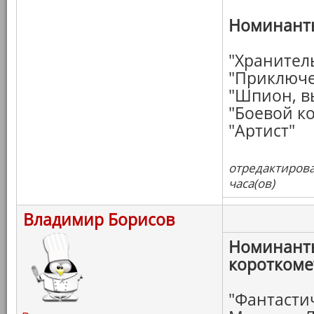
Номинанты
"Хранител
"Приключе
"Шпион, в
"Боевой к
"Артист"
отредактирова
часа(ов)
Владимир Борисов
Номинанты
коротком
"Фантасти