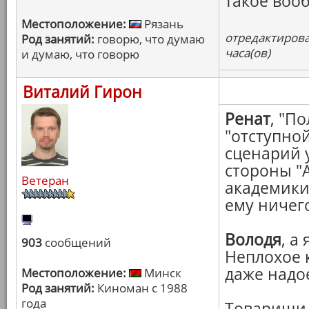
такое воо
Местоположение:
Рязань
отредактирова
Род занятий:
говорю, что думаю
часа(ов)
и думаю, что говорю
Виталий Гирон
Ренат
, "П
"отступно
сценарий 
стороны "А
Ветеран
академики
ему ничег
Володя
, а
903
сообщений
Неплохое 
даже надое
Местоположение:
Минск
Род занятий:
Киноман с 1988
года
Товарищи,