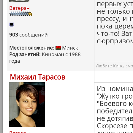
первых ус
Ветеран
не только 
прессу, ин
пока цере
что-то! За
903
сообщений
сюрпризом
Местоположение:
Минск
Род занятий:
Киноман с 1988
года
Любите Кино, смо
Михаил Тарасов
Из номина
"Жутко гр
"Боевого 
победителе
не дотягив
Скорсезе 
Ветеран