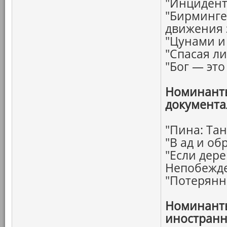
"Инцидент
"Бирминге
движения 
"Цунами и
"Спасая ли
"Бог — эт
Номинанты
документа
"Пина: Тан
"В ад и об
"Если дере
Непобежд
"Потерянн
Номинанты
иностранн