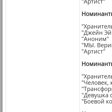
"Артист"
Номинанты
"Хранител
"Джейн Эй
"Аноним"
"МЫ. Вери
"Артист"
Номинанты
"Хранител
"Человек,
"Трансфор
"Девушка 
"Боевой к