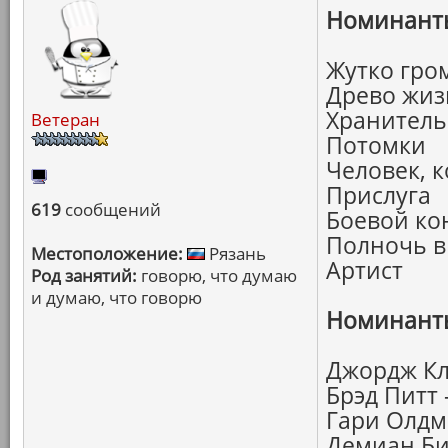
Номинанты
Жутко гро
Древо жиз
Хранитель
Ветеран
Потомки
Человек, 
Прислуга
619
сообщений
Боевой ко
Полночь в
Местоположение:
Рязань
Артист
Род занятий:
говорю, что думаю
и думаю, что говорю
Номинанты
Джордж Кл
Брэд Питт
Гари Олдм
Демиан Би