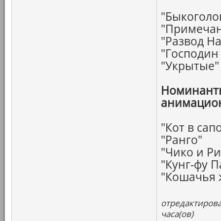
"Быкоголо
"Примечан
"Развод Н
"Господин 
"Укрытые"
Номинанты
анимацио
"Кот в сап
"Ранго"
"Чико и Ри
"Кунг-фу П
"Кошачья 
отредактирова
часа(ов)