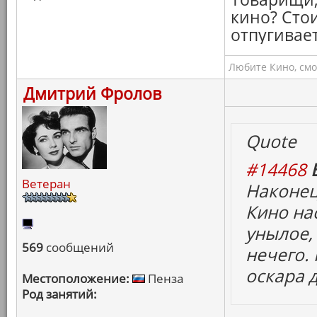
кино? Сто
отпугивает
Любите Кино, смо
Дмитрий Фролов
Quote
#14468
Ветеран
Наконец
Кино на
унылое, 
569
сообщений
нечего.
оскара 
Местоположение:
Пенза
Род занятий: