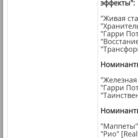
эффекты":
"Живая ст
"Хранител
"Гарри Пот
"Восстани
"Трансфор
Номинанты
"Железная
"Гарри Пот
"Таинстве
Номинанты
"Маппеты"
"Рио" [Real