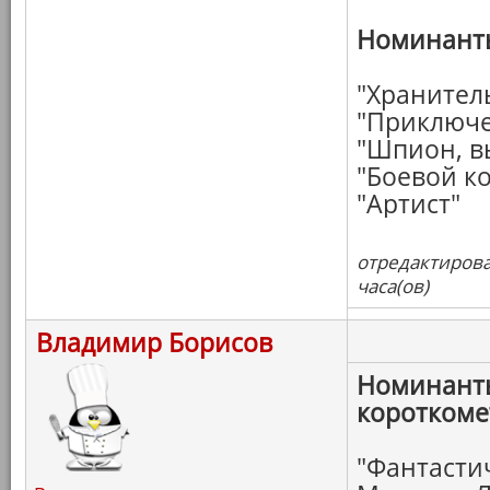
Номинанты
"Хранител
"Приключе
"Шпион, в
"Боевой к
"Артист"
отредактирова
часа(ов)
Владимир Борисов
Номинанты
коротком
"Фантасти