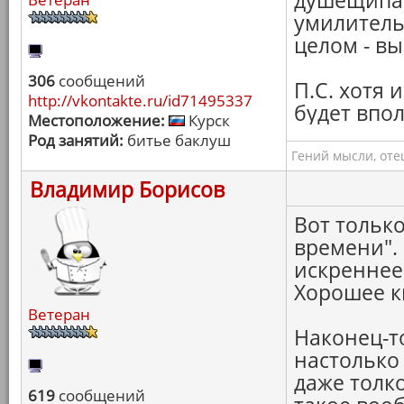
душещипат
умилительн
целом - в
306
сообщений
П.С. хотя 
http://vkontakte.ru/id71495337
будет впо
Местоположение:
Курск
Род занятий:
битье баклуш
Гений мысли, оте
Владимир Борисов
Вот тольк
времени". 
искреннее
Хорошее к
Ветеран
Наконец-т
настолько 
даже толко
619
сообщений