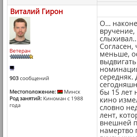
Виталий Гирон
О... након
вручение, 
слыхивал..
Согласен, 
Ветеран
меньше, ос
выдвигать
номинации
середняк. 
903
сообщений
сегодняшн
бы 15 лет 
Местоположение:
Минск
Род занятий:
Киноман с 1988
кино изме
года
словно не
лент, кот
внешней п
намертво 