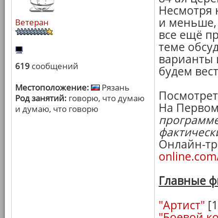
Несмотря 
и меньше, 
Ветеран
все ещё п
теме обсу
варианты 
619
сообщений
будем вес
Местоположение:
Рязань
Посмотрет
Род занятий:
говорю, что думаю
На Первом 
и думаю, что говорю
программе
фактическ
Онлайн-тр
online.com
Главные ф
"Артист"
[1
"Боевой к