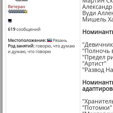
Мартин Ск
Александр
Ветеран
Вуди Алле
Мишель Ха
619
сообщений
Номинанты
Местоположение:
Рязань
"Девичник 
Род занятий:
говорю, что думаю
"Полночь 
и думаю, что говорю
"Предел р
"Артист"
"Развод Н
Номинанты
адаптиров
"Хранител
"Потомки"