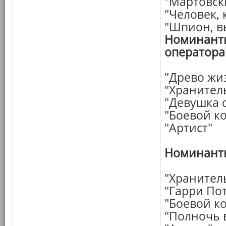
"Мартовск
"Человек,
"Шпион, в
Номинанты
оператора
"Древо жи
"Хранител
"Девушка 
"Боевой к
"Артист"
Номинанты
"Хранител
"Гарри Пот
"Боевой к
"Полночь 