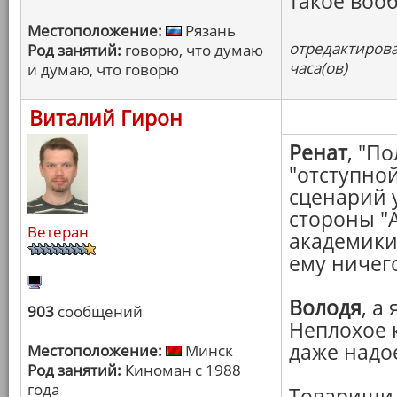
такое воо
Местоположение:
Рязань
отредактирова
Род занятий:
говорю, что думаю
часа(ов)
и думаю, что говорю
Виталий Гирон
Ренат
, "П
"отступно
сценарий 
стороны "А
Ветеран
академики
ему ничег
Володя
, а
903
сообщений
Неплохое 
даже надое
Местоположение:
Минск
Род занятий:
Киноман с 1988
года
Товарищи,