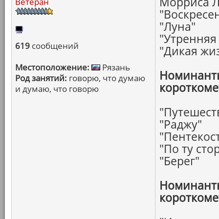
Морриса Л
Ветеран
"Воскресе
"Луна"
"Утренняя
619
сообщений
"Дикая жи
Местоположение:
Рязань
Номинанты
Род занятий:
говорю, что думаю
короткоме
и думаю, что говорю
"Путешест
"Раджу"
"Пентекос
"По ту сто
"Берег"
Номинанты
короткоме