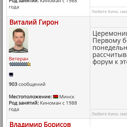
Род занятий:
Киноман с 1988
года
Любите Кино, смо
Виталий Гирон
Церемонию
Первому бе
понедельн
рассчитыва
Ветеран
форум к э
903
сообщений
Местоположение:
Минск
Род занятий:
Киноман с 1988
года
Любите Кино, смо
Владимир Борисов