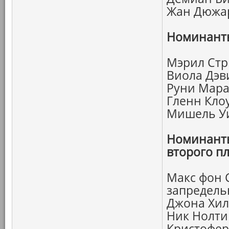
Жан Дюжар
Номинанты
Мэрил Стр
Виола Дэв
Руни Мара
Гленн Кло
Мишель Уи
Номинанты
второго пл
Макс фон 
запредель
Джона Хил
Ник Нолти
Кристофе