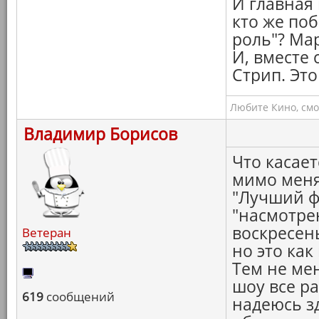
И главная
кто же по
роль"? Ма
И, вместе
Стрип. Это
Любите Кино, смо
Владимир Борисов
Что касает
мимо меня
"Лучший фи
"насмотре
воскресен
Ветеран
но это как
Тем не ме
шоу все ра
619
сообщений
надеюсь з