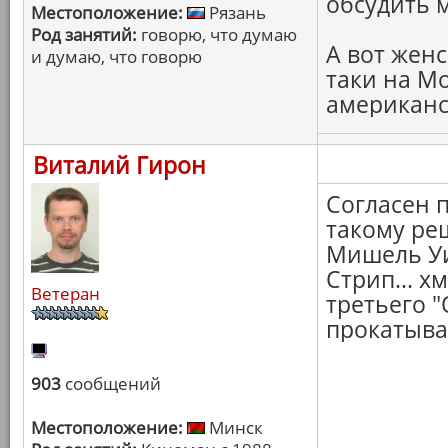
обсудить 
Местоположение:
Рязань
Род занятий:
говорю, что думаю
А вот женс
и думаю, что говорю
таки на Мо
американск
Виталий Гирон
Согласен 
такому ре
Мишель Уи
Стрип... х
Ветеран
третьего "
прокатыват
903
сообщений
Местоположение:
Минск