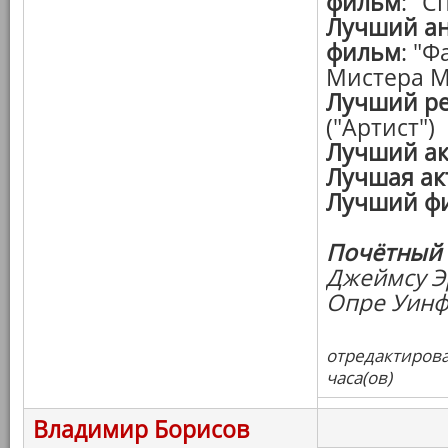
фильм
: "С
Лучший а
фильм
: "
Мистера М
Лучший р
("Артист")
Лучший ак
Лучшая ак
Лучший ф
Почётный 
Джеймсу Э
Опре Уинф
отредактирова
часа(ов)
Владимир Борисов