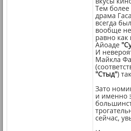
вкусы кин
Тем более
драма Гаса
всегда бы
вообще не
равно как
Айоаде
"С
И невероя
Майкла Фа
(соответс
"Стыд"
) т
Зато ном
и именно 
большинст
трогатель
сейчас, ув