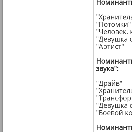
Номинанты
"Хранител
"Потомки"
"Человек,
"Девушка 
"Артист"
Номинанты
звука":
"Драйв"
"Хранител
"Трансфор
"Девушка 
"Боевой к
Номинанты