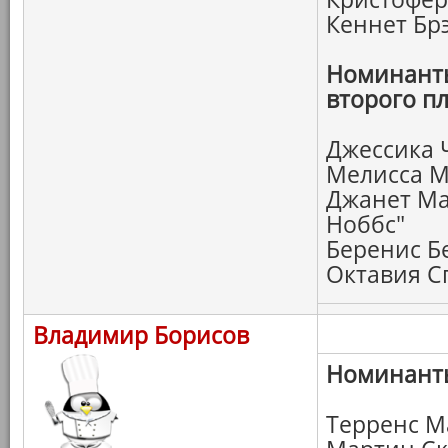
Кеннет Бр
Номинанты
второго пл
Джессика 
Мелисса М
Джанет Ма
Ноббс"
Беренис Б
Октавия С
Владимир Борисов
Номинанты
Терренс М