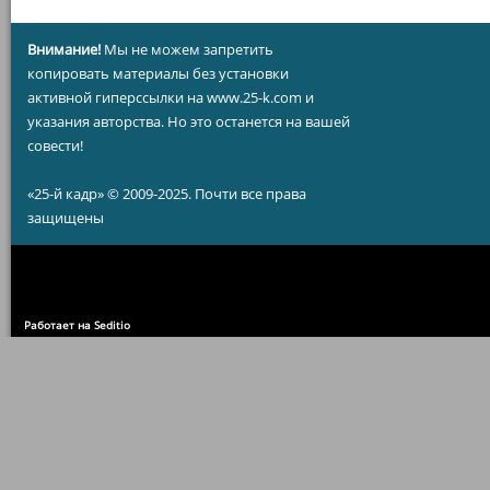
Внимание!
Мы не можем запретить
копировать материалы без установки
активной гиперссылки на www.25-k.com и
указания авторства. Но это останется на вашей
совести!
«25-й кадр» © 2009-2025. Почти все права
защищены
Работает на Seditio