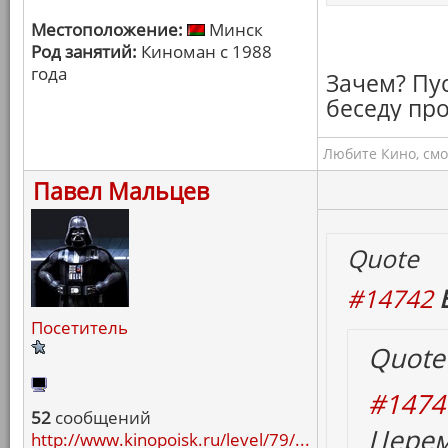
Местоположение:
Минск
Род занятий:
Киноман с 1988
года
Зачем? Пус
беседу про
Любите Кино, смо
Павел Мальцев
Quote
#14742
Посетитель
Quote
#1474
52
сообщений
Церем
http://www.kinopoisk.ru/level/79/...