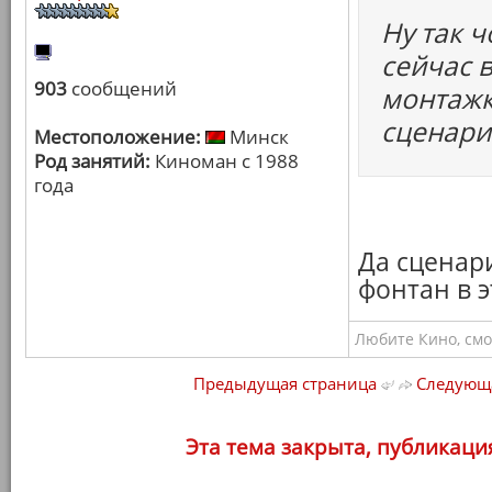
Ну так 
сейчас в
903
сообщений
монтажк
сценари
Местоположение:
Минск
Род занятий:
Киноман с 1988
года
Да сценар
фонтан в э
Любите Кино, смо
Предыдущая страница
Следующа
Эта тема закрыта, публикаци