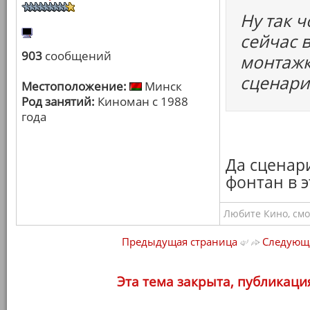
Ну так 
сейчас в
903
сообщений
монтажк
сценари
Местоположение:
Минск
Род занятий:
Киноман с 1988
года
Да сценар
фонтан в э
Любите Кино, смо
Предыдущая страница
Следующа
Эта тема закрыта, публикаци