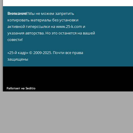
Внимание!
Мы не можем запретить
копировать материалы без установки
активной гиперссылки на www.25-k.com и
указания авторства. Но это останется на вашей
совести!
«25-й кадр» © 2009-2025. Почти все права
защищены
Работает на Seditio