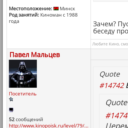
Местоположение:
Минск
Род занятий:
Киноман с 1988
года
Зачем? Пус
беседу про
Любите Кино, смо
Павел Мальцев
Quote
#14742
Посетитель
Quote
#1474
52
сообщений
Церем
http://www.kinopoisk.ru/level/79/...