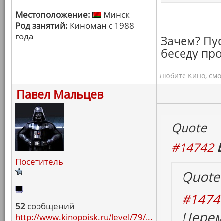
Местоположение:
Минск
Род занятий:
Киноман с 1988
года
Зачем? Пус
беседу про
Любите Кино, смо
Павел Мальцев
Quote
#14742
Посетитель
Quote
#1474
52
сообщений
Церем
http://www.kinopoisk.ru/level/79/...