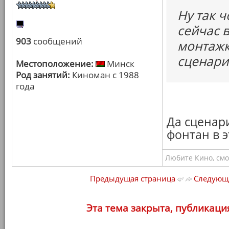
Ну так 
сейчас в
903
сообщений
монтажк
сценари
Местоположение:
Минск
Род занятий:
Киноман с 1988
года
Да сценар
фонтан в э
Любите Кино, смо
Предыдущая страница
Следующа
Эта тема закрыта, публикаци