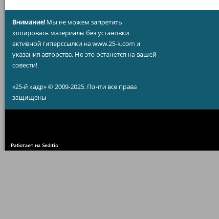
Внимание!
Мы не можем запретить
копировать материалы без установки
активной гиперссылки на www.25-k.com и
указания авторства. Но это останется на вашей
совести!
«25-й кадр» © 2009-2025. Почти все права
защищены
Работает на Seditio