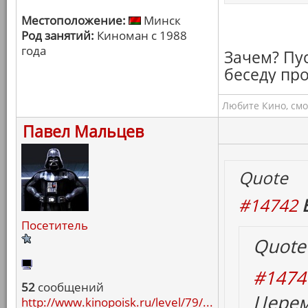
Местоположение:
Минск
Род занятий:
Киноман с 1988
года
Зачем? Пус
беседу про
Любите Кино, смо
Павел Мальцев
Quote
#14742
Посетитель
Quote
#1474
52
сообщений
Церем
http://www.kinopoisk.ru/level/79/...