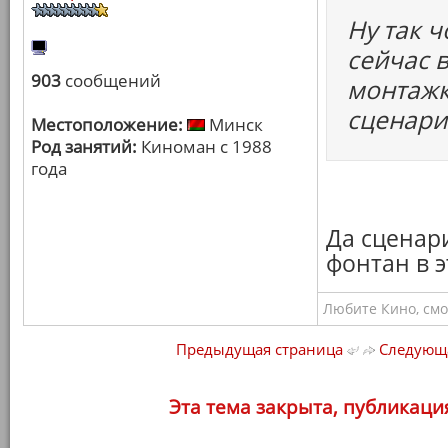
Ну так 
сейчас в
903
сообщений
монтажк
сценари
Местоположение:
Минск
Род занятий:
Киноман с 1988
года
Да сценар
фонтан в э
Любите Кино, смо
Предыдущая страница
Следующа
Эта тема закрыта, публикаци