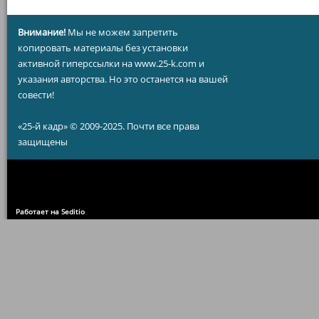
Внимание!
Мы не можем запретить
копировать материалы без установки
активной гиперссылки на www.25-k.com и
указания авторства. Но это останется на вашей
совести!
«25-й кадр» © 2009-2025. Почти все права
защищены
Работает на Seditio