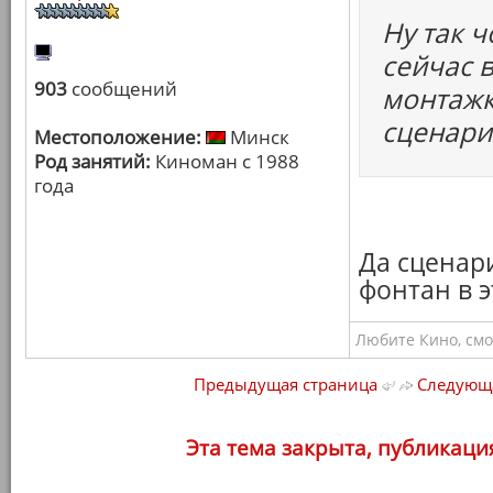
Ну так 
сейчас в
903
сообщений
монтажк
сценари
Местоположение:
Минск
Род занятий:
Киноман с 1988
года
Да сценар
фонтан в э
Любите Кино, смо
Предыдущая страница
Следующа
Эта тема закрыта, публикаци