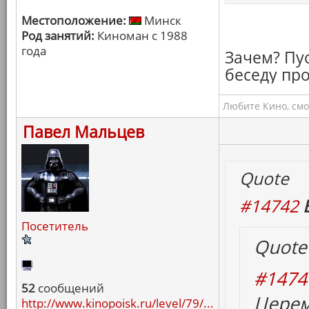
Местоположение:
Минск
Род занятий:
Киноман с 1988
года
Зачем? Пус
беседу про
Любите Кино, смо
Павел Мальцев
Quote
#14742
Посетитель
Quote
#1474
52
сообщений
Церем
http://www.kinopoisk.ru/level/79/...