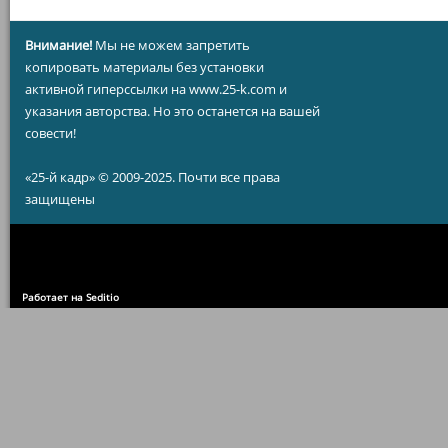
Внимание!
Мы не можем запретить
копировать материалы без установки
активной гиперссылки на www.25-k.com и
указания авторства. Но это останется на вашей
совести!
«25-й кадр» © 2009-2025. Почти все права
защищены
Работает на Seditio