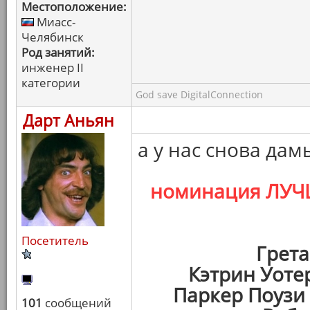
Местоположение:
Миасс-
Челябинск
Род занятий:
инженер II
категории
God save DigitalConnection
Дарт Аньян
а у нас снова дам
номинация ЛУЧ
Посетитель
Грета
Кэтрин Уоте
Паркер Поузи
101
сообщений