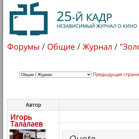
Форумы
/
Общие
/
Журнал
/
"Зол
Предыдущая стран
Автор
Игорь
Талалаев
Quote