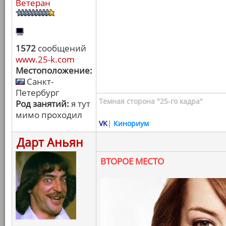
Ветеран
1572
сообщений
www.25-k.com
Местоположение:
Санкт-
Петербург
Темная сторона "25-го кадра"
Род занятий:
я тут
мимо проходил
VK
|
Кинориум
Дарт Аньян
ВТОРОЕ МЕСТО