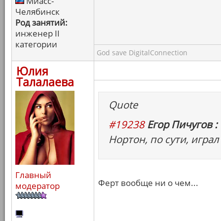
Миасс-
Челябинск
Род занятий:
инженер II
категории
God save DigitalConnection
Юлия
Талалаева
Quote
#19238
Егор Пичугов :
Нортон, по сути, играл 
Главный
Ферт вообще ни о чем...
модератор