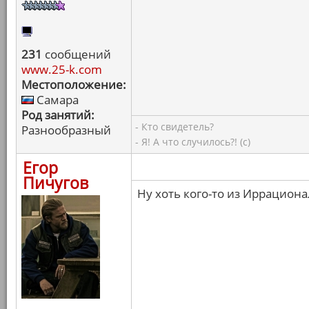
231
сообщений
www.25-k.com
Местоположение:
Самара
Род занятий:
- Кто свидетель?
Разнообразный
- Я! А что случилось?! (с)
Егор
Пичугов
Ну хоть кого-то из Иррацион