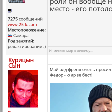
роли он вообще н
место - его потоло
7275
сообщений
www.25-k.com
Местоположение:
Самара
Род занятий:
редактирование :)
Изменяю мир к лешему...
Курицын
Сын
Май олд френд очень просил 
Федор - ю ар зе бест!