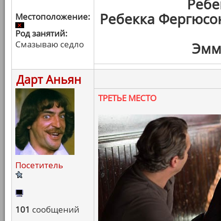
Ребе
Ребекка Фергюсо
Местоположение:
Род занятий:
Смазываю седло
Эмм
Дарт Аньян
ТРЕТЬЕ МЕСТО
Посетитель
101
сообщений