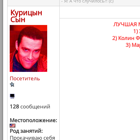
- Я! А что случилось?! (с)
Курицын
Сын
ЛУЧШАЯ 
1)
2) Колин Ф
3) Ма
Посетитель
128
сообщений
Местоположение:
Род занятий:
Прокачиваю себя