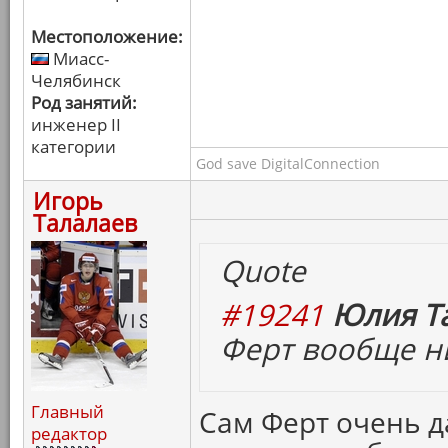
Местоположение:
Миасс-
Челябинск
Род занятий:
инженер II
категории
God save DigitalConnection
Игорь
Талалаев
Quote
#19241
Юлия Та
Ферт вообще ни
Главный
Сам Ферт очень д
редактор