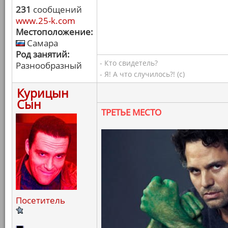
231
сообщений
www.25-k.com
Местоположение:
Самара
Род занятий:
- Кто свидетель?
Разнообразный
- Я! А что случилось?! (с)
Курицын
Сын
ТРЕТЬЕ МЕСТО
Посетитель