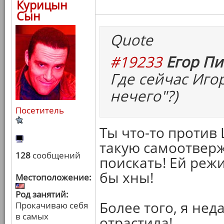
Курицын
Сын
Quote
#19233
Егор Пи
Где сейчас Иго
нечего"?)
Посетитель
Ты что-то против
такую самоотвер
128
сообщений
поискать! Ей режи
бы хны!
Местоположение:
Род занятий:
Более того, я нед
Прокачиваю себя
в самых
отрастила!