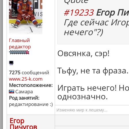
#19233
Егор Пи
Где сейчас Иго
нечего"?)
Главный
редактор
Овсянка, сэр!
Тьфу, не та фраза.
7275
сообщений
www.25-k.com
Местоположение:
Играть нечего! Но
Самара
однозначно.
Род занятий:
редактирование :)
Изменяю мир к лешему...
Егор
Пичугов