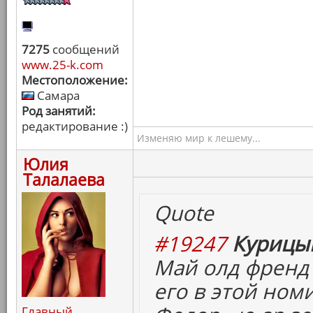
7275
сообщений
www.25-k.com
Местоположение:
Самара
Род занятий:
редактирование :)
Изменяю мир к лешему...
Юлия
Талалаева
Quote
#19247
Курицын
Май олд френд
его в этой ном
Главный