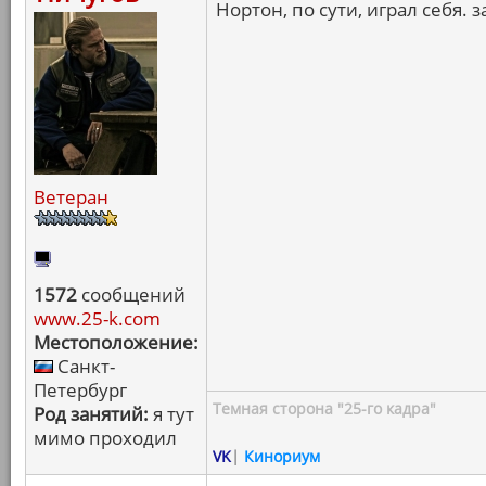
Нортон, по сути, играл себя. з
Ветеран
1572
сообщений
www.25-k.com
Местоположение:
Санкт-
Петербург
Темная сторона "25-го кадра"
Род занятий:
я тут
мимо проходил
VK
|
Кинориум