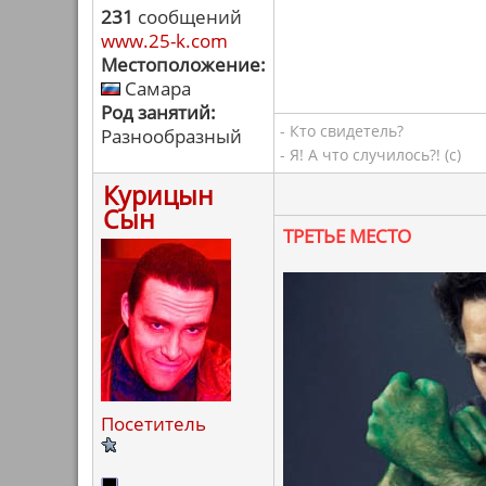
231
сообщений
www.25-k.com
Местоположение:
Самара
Род занятий:
- Кто свидетель?
Разнообразный
- Я! А что случилось?! (с)
Курицын
Сын
ТРЕТЬЕ МЕСТО
Посетитель