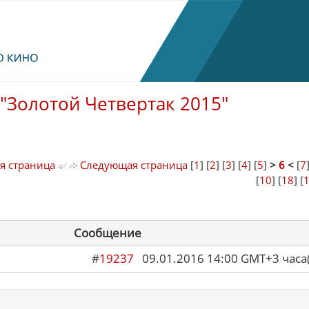
"Золотой Четвертак 2015"
я страница
Следующая страница
[
1
] [
2
] [
3
] [
4
] [
5
]
>
6
<
[
7
[
10
] [
18
] [
Сообщение
#
19237
09.01.2016 14:00 GMT+3 ча