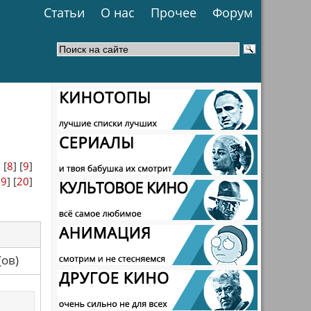
Статьи
О нас
Прочее
Форум
] [
8
] [
9
]
19
] [
20
]
са(ов)