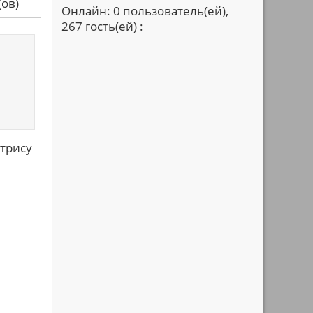
са(ов)
Онлайн: 0 пользователь(ей),
267 гость(ей) :
трису