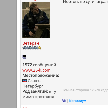
Нортон, по сути, играл
Ветеран
1572
сообщений
www.25-k.com
Местоположение:
Санкт-
Петербург
Темная сторона "25-го кад
Род занятий:
я тут
мимо проходил
VK
|
Кинориум