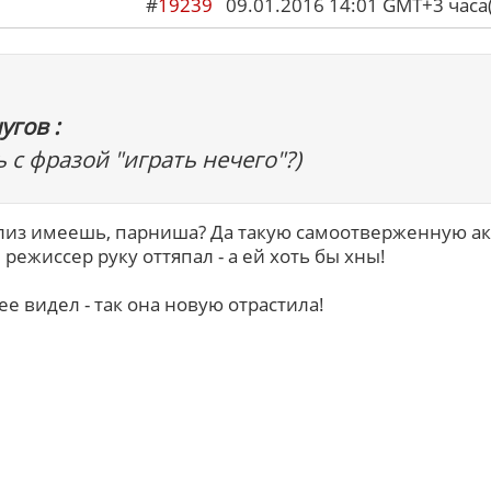
#
19239
09.01.2016 14:01 GMT+3 ча
угов :
 с фразой "играть нечего"?)
лиз имеешь, парниша? Да такую самоотверженную ак
 режиссер руку оттяпал - а ей хоть бы хны!
ее видел - так она новую отрастила!