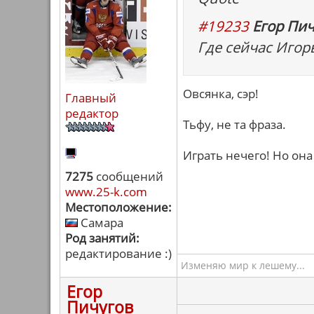
#19233
Егор Пич
Где сейчас Игорь
Овсянка, сэр!
Главный
редактор
Тьфу, не та фраза.
Играть нечего! Но она
7275
сообщений
www.25-k.com
Местоположение:
Самара
Род занятий:
редактирование :)
Изменяю мир к лешему...
Егор
Пичугов