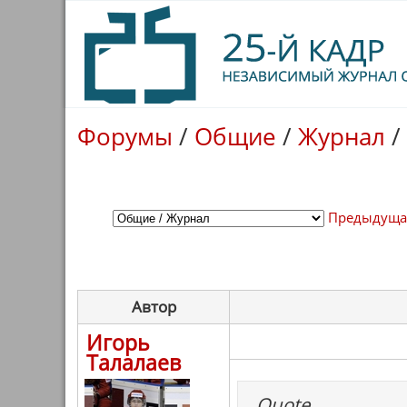
Форумы
/
Общие
/
Журнал
/
Предыдуща
Автор
Игорь
Талалаев
Quote