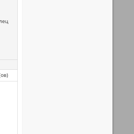
алец
са(ов)