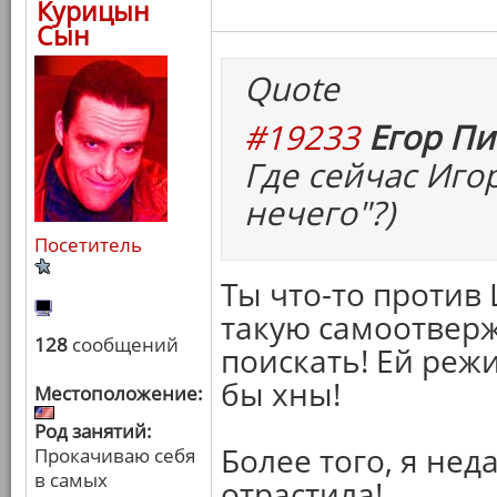
Курицын
Сын
Quote
#19233
Егор Пи
Где сейчас Иго
нечего"?)
Посетитель
Ты что-то против
такую самоотвер
128
сообщений
поискать! Ей режи
бы хны!
Местоположение:
Род занятий:
Более того, я нед
Прокачиваю себя
в самых
отрастила!