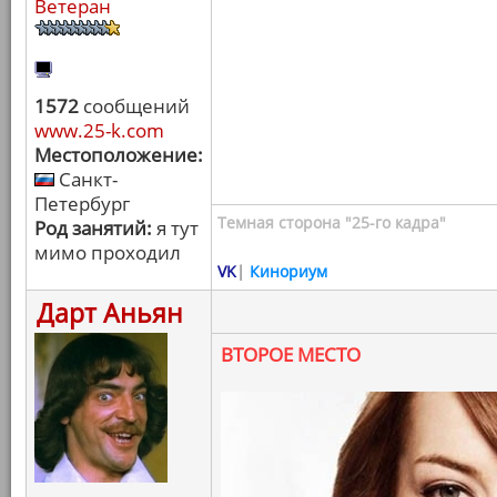
Ветеран
1572
сообщений
www.25-k.com
Местоположение:
Санкт-
Петербург
Темная сторона "25-го кадра"
Род занятий:
я тут
мимо проходил
VK
|
Кинориум
Дарт Аньян
ВТОРОЕ МЕСТО