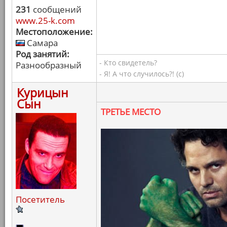
231
сообщений
www.25-k.com
Местоположение:
Самара
Род занятий:
- Кто свидетель?
Разнообразный
- Я! А что случилось?! (с)
Курицын
Сын
ТРЕТЬЕ МЕСТО
Посетитель