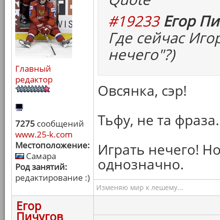
#19233
Егор Пи
Где сейчас Иго
нечего"?)
Главный
редактор
Овсянка, сэр!
Тьфу, не та фраза.
7275
сообщений
www.25-k.com
Местоположение:
Играть нечего! Но
Самара
однозначно.
Род занятий:
редактирование :)
Изменяю мир к лешему...
Егор
Пичугов