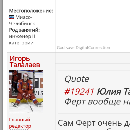
Местоположение:
Миасс-
Челябинск
Род занятий:
инженер II
категории
God save DigitalConnection
Игорь
Талалаев
Quote
#19241
Юлия Та
Ферт вообще ни
Главный
Сам Ферт очень д
редактор