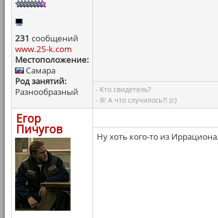
231
сообщений
www.25-k.com
Местоположение:
Самара
Род занятий:
- Кто свидетель?
Разнообразный
- Я! А что случилось?! (с)
Егор
Пичугов
Ну хоть кого-то из Иррацион