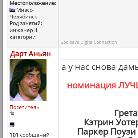
Местоположение:
Миасс-
Челябинск
Род занятий:
инженер II
категории
God save DigitalConnection
Дарт Аньян
а у нас снова дам
номинация ЛУЧ
Посетитель
Грета
Кэтрин Уоте
Паркер Поузи
101
сообщений