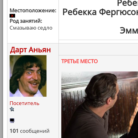
Ребе
Ребекка Фергюсо
Местоположение:
Род занятий:
Смазываю седло
Эмм
Дарт Аньян
ТРЕТЬЕ МЕСТО
Посетитель
101
сообщений