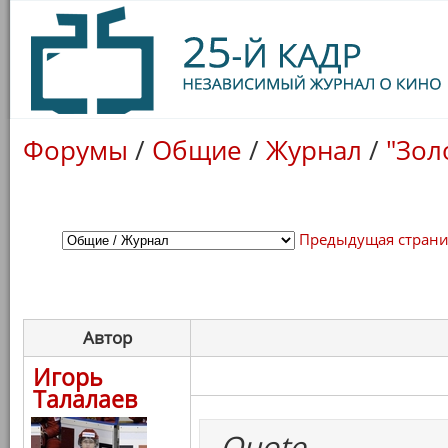
Форумы
/
Общие
/
Журнал
/
"Зол
Предыдущая стран
Автор
Игорь
Талалаев
Quote