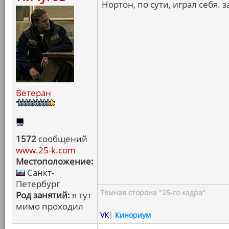
Нортон, по сути, играл себя. з
Ветеран
1572
сообщений
www.25-k.com
Местоположение:
Санкт-
Петербург
Темная сторона "25-го кадра"
Род занятий:
я тут
мимо проходил
VK
|
Кинориум