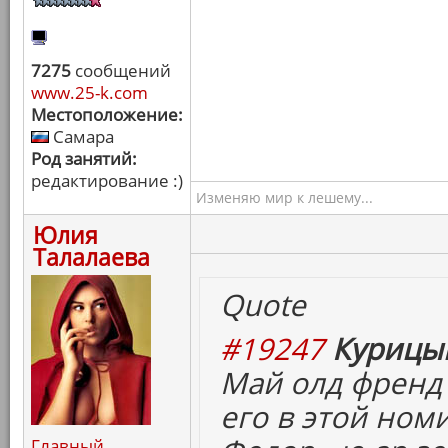
7275
сообщений
www.25-k.com
Местоположение:
Самара
Род занятий:
редактирование :)
Изменяю мир к лешему...
Юлия
Талалаева
Quote
#19247
Курицын
Май олд френд
его в этой ном
Главный