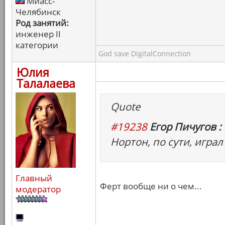
Миасс-
Челябинск
Род занятий:
инженер II
категории
God save DigitalConnection
Юлия
Талалаева
Quote
#19238
Егор Пичугов :
Нортон, по сути, играл 
Главный
Ферт вообще ни о чем...
модератор