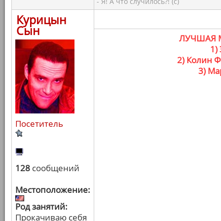
- Я! А что случилось?! (с)
Курицын
Сын
ЛУЧШАЯ 
1)
2) Колин Ф
3) Ма
Посетитель
128
сообщений
Местоположение:
Род занятий:
Прокачиваю себя