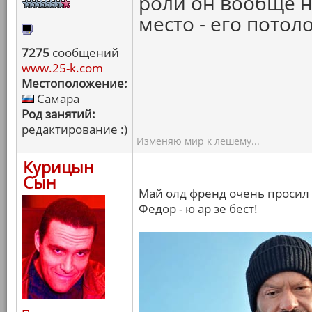
роли он вообще н
место - его потоло
7275
сообщений
www.25-k.com
Местоположение:
Самара
Род занятий:
редактирование :)
Изменяю мир к лешему...
Курицын
Сын
Май олд френд очень просил 
Федор - ю ар зе бест!