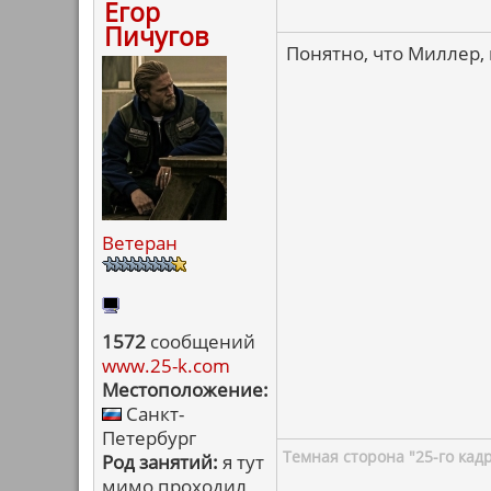
Егор
Пичугов
Понятно, что Миллер, 
Ветеран
1572
сообщений
www.25-k.com
Местоположение:
Санкт-
Петербург
Темная сторона "25-го кад
Род занятий:
я тут
мимо проходил