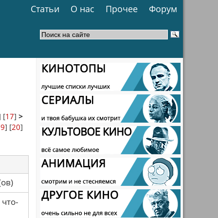
Статьи
О нас
Прочее
Форум
] [
17
]
>
19
] [
20
]
са(ов)
 что-