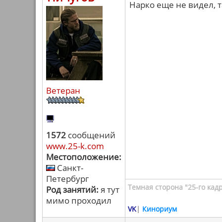
Нарко еще не видел, т
Ветеран
1572
сообщений
www.25-k.com
Местоположение:
Санкт-
Петербург
Темная сторона "25-го кад
Род занятий:
я тут
мимо проходил
VK
|
Кинориум