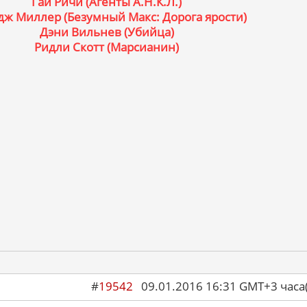
Гай Ричи (Агенты А.Н.К.Л.)
ж Миллер (Безумный Макс: Дорога ярости)
Дэни Вильнев (Убийца)
Ридли Скотт (Марсианин)
#
19542
09.01.2016 16:31 GMT+3 ча