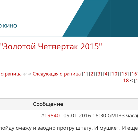
"Золотой Четвертак 2015"
 страница
Следующая страница
[
1
] [
2
] [
3
] [
4
] [
10
] [
15
] [
16
18
<
[
Сообщение
#
19540
09.01.2016 16:30 GMT+3 ча
пойду смажу и заодно протру шпагу. И мушкет. И еще