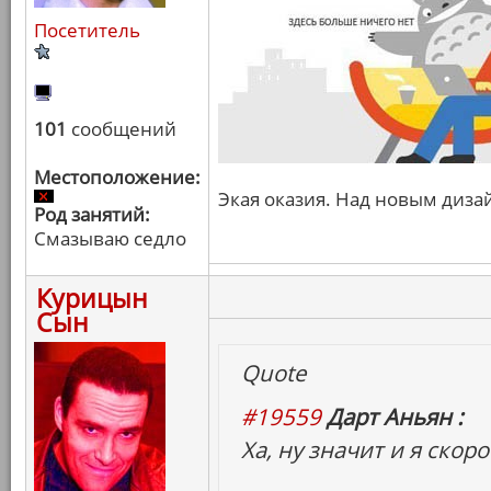
Посетитель
101
сообщений
Местоположение:
Экая оказия. Над новым диза
Род занятий:
Смазываю седло
Курицын
Сын
Quote
#19559
Дарт Аньян :
Ха, ну значит и я скор