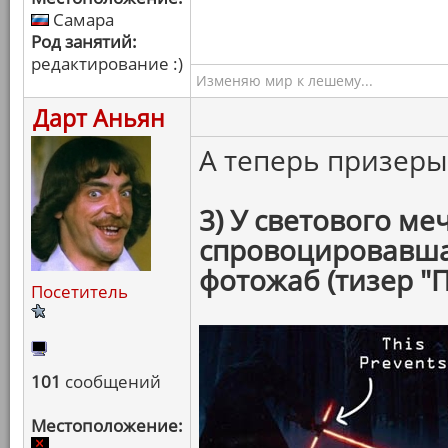
Самара
Род занятий:
редактирование :)
Изменяю мир к лешему...
Дарт Аньян
А теперь призер
3) У светового ме
спровоцировавша
фотожаб (тизер "
Посетитель
101
сообщений
Местоположение: