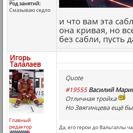
Род занятий:
Смазываю седло
и что вам эта саб
она кривая, но вс
без сабли, пусть 
Игорь
Талалаев
Quote
#19555
Василий Марин
Отличная тройка
Но Звягинцева ещё бы 
Главный
редактор
Да, его герои до Вальгаллы ч