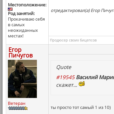
Местоположение:
отредактировал(а) Егор Пичуг
Род занятий:
Прокачиваю себя
в самых
неожиданных
местах!
Продюсер своих бицепсов
Егор
Пичугов
Quote
#19545
Василий Марин
скажет...
Ветеран
ты просто тот самый 1 из 10)