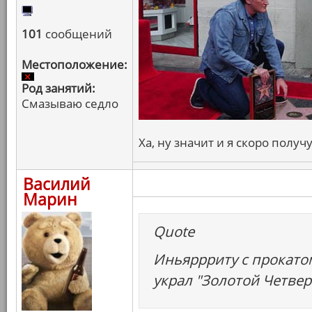
101
сообщений
Местоположение:
Род занятий:
Смазываю седло
Ха, ну значит и я скоро получ
Василий
Марин
Quote
Иньяррриту с прокатом
украл "Золотой Четвер