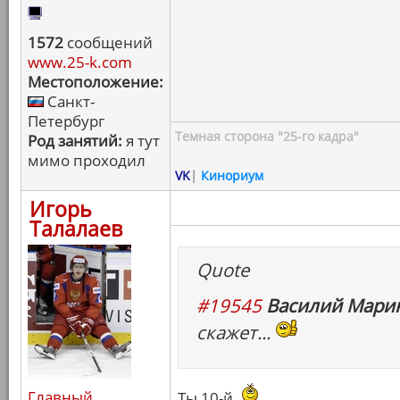
1572
сообщений
www.25-k.com
Местоположение:
Санкт-
Петербург
Темная сторона "25-го кадра"
Род занятий:
я тут
мимо проходил
VK
|
Кинориум
Игорь
Талалаев
Quote
#19545
Василий Марин
скажет...
Главный
Ты 10-й.