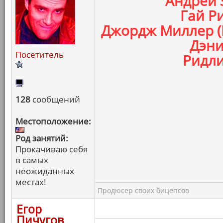
Андрей 
Гай Ри
Джордж Миллер (
Дэни
Посетитель
Ридли
128
сообщений
Местоположение:
Род занятий:
Прокачиваю себя
в самых
неожиданных
местах!
Продюсер своих бицепсов
Егор
Пичугов