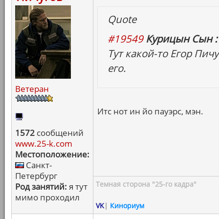
Quote
#19549
Курицын Сын :
Тут какой-то Егор Пич
его.
Ветеран
Итс нот ин йо пауэрс, мэн.
1572
сообщений
www.25-k.com
Местоположение:
Санкт-
Петербург
Темная сторона "25-го кадра"
Род занятий:
я тут
мимо проходил
VK
|
Кинориум