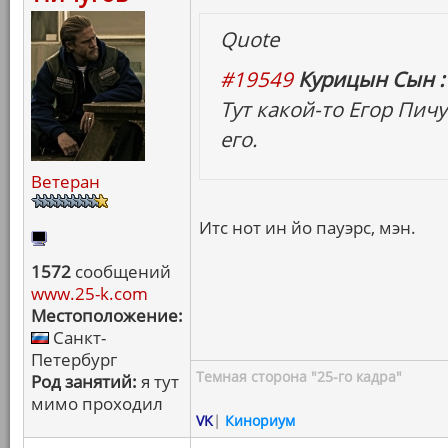
Quote
#19549
Курицын Сын :
Тут какой-то Егор Пич
его.
Ветеран
Итс нот ин йо пауэрс, мэн.
1572
сообщений
www.25-k.com
Местоположение:
Санкт-
Петербург
Темная сторона "25-го кадра"
Род занятий:
я тут
мимо проходил
VK
|
Кинориум