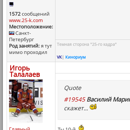
1572
сообщений
www.25-k.com
Местоположение:
Санкт-
Петербург
Темная сторона "25-го кадра"
Род занятий:
я тут
мимо проходил
VK
|
Кинориум
Игорь
Талалаев
Quote
#19545
Василий Марин
скажет...
Главный
Ты 10-й.