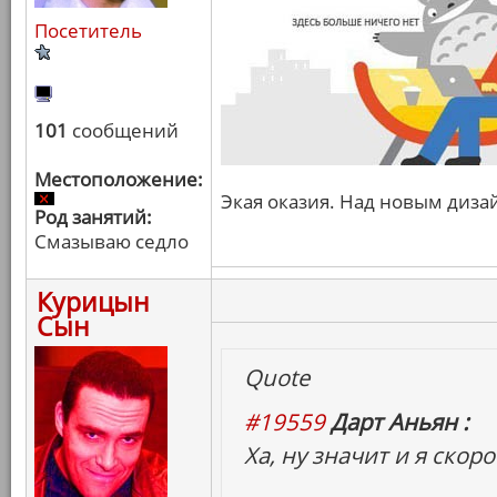
Посетитель
101
сообщений
Местоположение:
Экая оказия. Над новым диза
Род занятий:
Смазываю седло
Курицын
Сын
Quote
#19559
Дарт Аньян :
Ха, ну значит и я скор