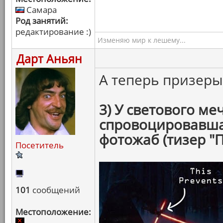
Самара
Род занятий:
редактирование :)
Изменяю мир к лешему...
Дарт Аньян
А теперь призер
3) У светового ме
спровоцировавша
фотожаб (тизер "
Посетитель
101
сообщений
Местоположение: