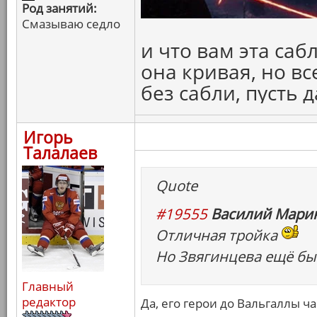
Род занятий:
Смазываю седло
и что вам эта саб
она кривая, но вс
без сабли, пусть 
Игорь
Талалаев
Quote
#19555
Василий Марин
Отличная тройка
Но Звягинцева ещё бы 
Главный
редактор
Да, его герои до Вальгаллы ч