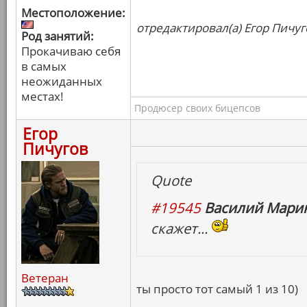
Местоположение:
отредактировал(а) Егор Пичуг
Род занятий:
Прокачиваю себя
в самых
неожиданных
местах!
Продюсер своих бицепсов
Егор
Пичугов
Quote
#19545
Василий Марин
скажет...
Ветеран
ты просто тот самый 1 из 10)