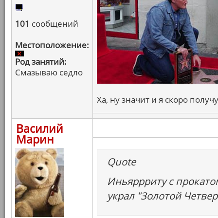
101
сообщений
Местоположение:
Род занятий:
Смазываю седло
Ха, ну значит и я скоро получ
Василий
Марин
Quote
Иньяррриту с прокатом
украл "Золотой Четвер