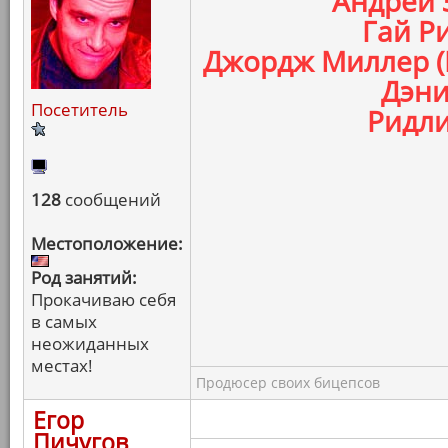
Андрей 
Гай Ри
Джордж Миллер (
Дэни
Посетитель
Ридли
128
сообщений
Местоположение:
Род занятий:
Прокачиваю себя
в самых
неожиданных
местах!
Продюсер своих бицепсов
Егор
Пичугов