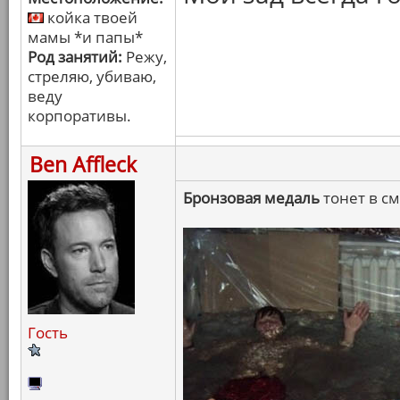
койка твоей
мамы *и папы*
Род занятий:
Режу,
стреляю, убиваю,
веду
корпоративы.
Ben Affleck
Бронзовая медаль
тонет в с
Гость