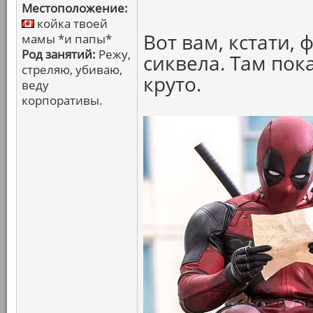
Местоположение:
койка твоей
Вот вам, кстати,
мамы *и папы*
Род занятий:
Режу,
сиквела. Там пока
стреляю, убиваю,
круто.
веду
корпоративы.