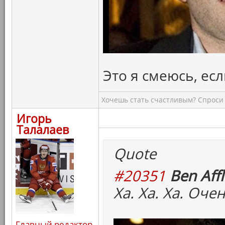
Это я смеюсь, есл
Хочешь стать счастливым? Спроси 
Игорь
Талалаев
Quote
#20351
Ben Affl
Ха. Ха. Ха. Оч
Главный редактор