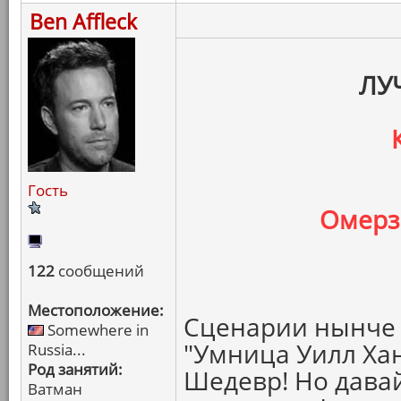
Ben Affleck
ЛУ
Гость
Омерз
122
сообщений
Местоположение:
Сценарии нынче у
Somewhere in
"Умница Уилл Хан
Russia...
Род занятий:
Шедевр! Но давай
Ватман