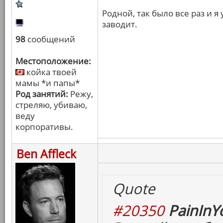
Родной, так было все раз и 
заводит.
98
сообщений
Местоположение:
койка твоей
мамы *и папы*
Род занятий:
Режу,
стреляю, убиваю,
веду
корпоративы.
Ben Affleck
Quote
#20350
PainInY