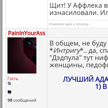
Щит! У Аффлека в
изнасиловали. И
Изменяю мир к лешему...
PainInYourAss
В общем, не буду
*
Интригу
*.. да, 
"Дэдпула" тут ни
женщины, педофи
ЛУЧШИЙ АД
Гость
1) 
98
сообщений