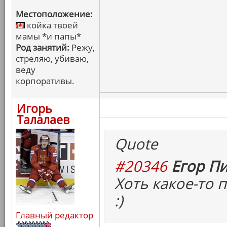
Местоположение:
койка твоей
мамы *и папы*
Род занятий:
Режу,
стреляю, убиваю,
веду
корпоративы.
Игорь
Талалаев
Quote
#20346
Егор Пи
Хоть какое-то
:)
Главный редактор