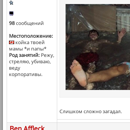
98
сообщений
Местоположение:
койка твоей
мамы *и папы*
Род занятий:
Режу,
стреляю, убиваю,
веду
корпоративы.
Слишком сложно загадал.
Ben Affleck