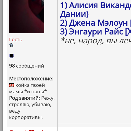
1) Алисия Виканд
Дании)
2) Джена Мэлоун 
3) Энгаури Райс 
*не, народ, вы ле
Гость
98
сообщений
Местоположение:
койка твоей
мамы *и папы*
Род занятий:
Режу,
стреляю, убиваю,
веду
корпоративы.