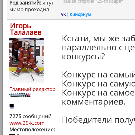
Темная сторона "25-го кадра"
Род занятий:
я тут
мимо проходил
VK
|
Кинориум
Игорь
Талалаев
Кстати, мы же за
параллельно с ц
конкурсы?
Конкурс на самы
Конкурс на саму
Главный редактор
Конкурс на само
комментариев.
7275
сообщений
Победители получ
www.25-k.com
Местоположение: