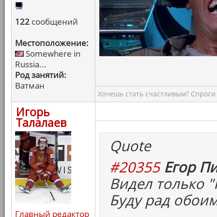
122
сообщений
Местоположение:
Somewhere in
Russia...
Род занятий:
Ватман
Хочешь стать счастливым? Спроси 
Игорь
Талалаев
Quote
#20355
Егор Пи
Видел только "
Буду рад обоим
Главный редактор