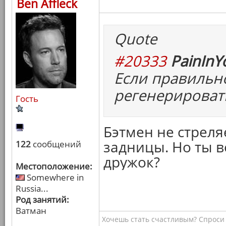
Ben Affleck
Quote
#20333
PainInY
Если правильн
регенерироват
Гость
Бэтмен не стреля
задницы. Но ты в
122
сообщений
дружок?
Местоположение:
Somewhere in
Russia...
Род занятий:
Ватман
Хочешь стать счастливым? Спроси 