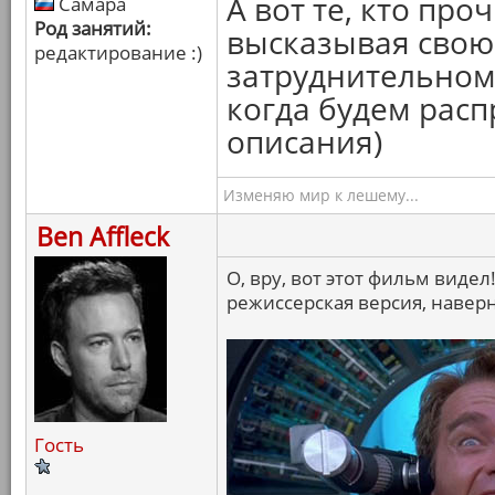
А вот те, кто про
Самара
Род занятий:
высказывая свою 
редактирование :)
затруднительном
когда будем рас
описания)
Изменяю мир к лешему...
Ben Affleck
О, вру, вот этот фильм видел
режиссерская версия, наверн
Гость