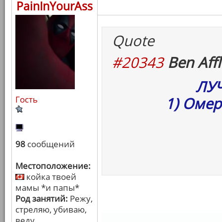
PainInYourAss
Quote
#20343
Ben Affl
ЛУ
Гость
1) Омер
98
сообщений
Местоположение:
койка твоей
мамы *и папы*
Род занятий:
Режу,
стреляю, убиваю,
веду