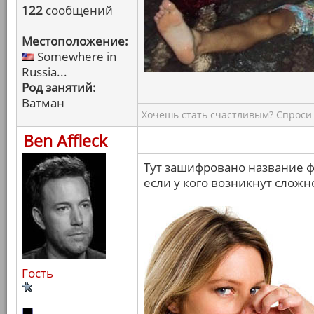
122
сообщений
Местоположение:
Somewhere in
Russia...
Род занятий:
Ватман
Хочешь стать счастливым? Спроси 
Ben Affleck
Тут зашифровано название 
если у кого возникнут сложн
Гость