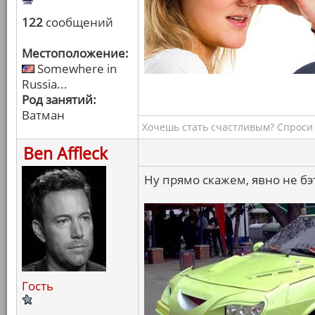
122
сообщений
Местоположение:
Somewhere in
Russia...
Род занятий:
Ватман
Хочешь стать счастливым? Спроси 
Ben Affleck
Ну прямо скажем, явно не б
Гость