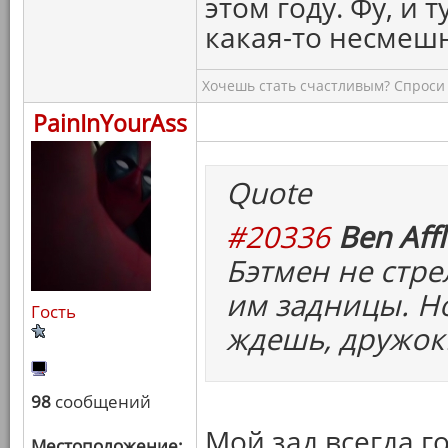
этом году. Фу, и т
какая-то несмеш
Хочешь стать счастливым? Спроси 
PainInYourAss
Quote
#20336
Ben Affl
Бэтмен не стре
им задницы. Но
Гость
ждешь, дружок
98
сообщений
Мой зад всегда г
Местоположение: