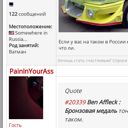
122
сообщений
Местоположение:
Somewhere in
Russia...
Если у вас на таком в России 
Род занятий:
что ли.
Ватман
Хочешь стать счастливым? Спроси 
PainInYourAss
Quote
#20339
Ben Affleck :
Бронзовая медаль
тон
таком.
Гость