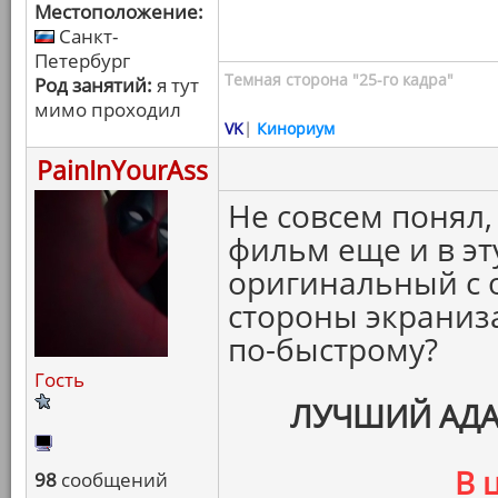
Местоположение:
Санкт-
Петербург
Темная сторона "25-го кадра"
Род занятий:
я тут
мимо проходил
VK
|
Кинориум
PainInYourAss
Не совсем понял,
фильм еще и в э
оригинальный с о
стороны экраниз
по-быстрому?
Гость
ЛУЧШИЙ АД
В 
98
сообщений