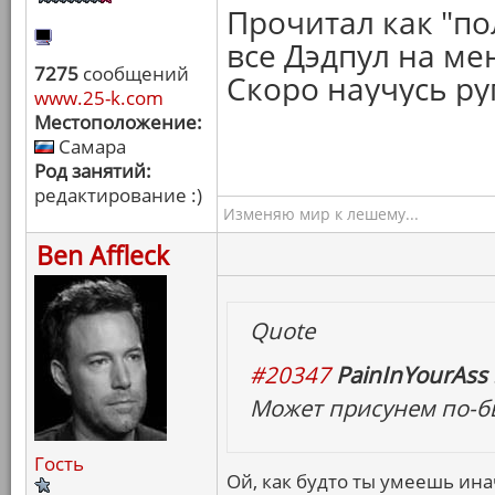
Прочитал как "по
все Дэдпул на ме
7275
сообщений
Скоро научусь руг
www.25-k.com
Местоположение:
Самара
Род занятий:
редактирование :)
Изменяю мир к лешему...
Ben Affleck
Quote
#20347
PainInYourAss 
Может присунем по-б
Гость
Ой, как будто ты умеешь ина