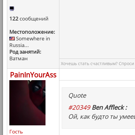
122
сообщений
Местоположение:
Somewhere in
Russia...
Род занятий:
Ватман
Хочешь стать счастливым? Спроси 
PainInYourAss
Quote
#20349
Ben Affleck :
Ой, как будто ты умее
Гость