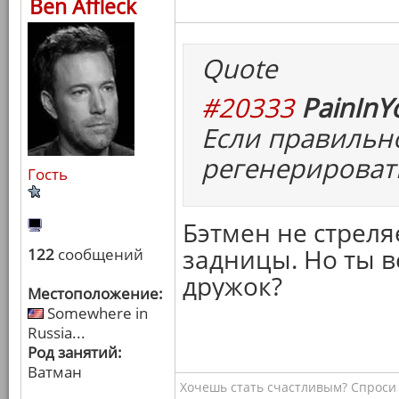
Ben Affleck
Quote
#20333
PainInY
Если правильн
регенерироват
Гость
Бэтмен не стреля
задницы. Но ты в
122
сообщений
дружок?
Местоположение:
Somewhere in
Russia...
Род занятий:
Ватман
Хочешь стать счастливым? Спроси 