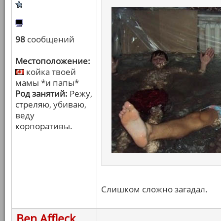
98
сообщений
Местоположение:
койка твоей
мамы *и папы*
Род занятий:
Режу,
стреляю, убиваю,
веду
корпоративы.
Слишком сложно загадал.
Ben Affleck