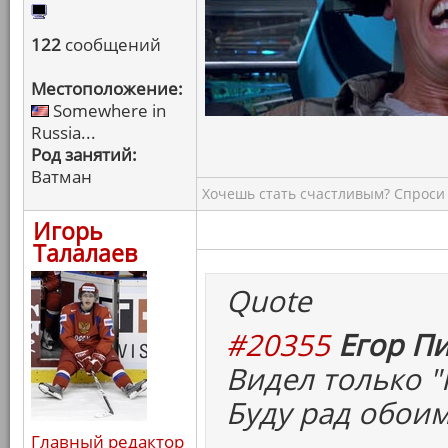
122
сообщений
Местоположение:
Somewhere in
Russia...
Род занятий:
Ватман
Хочешь стать счастливым? Спроси 
Игорь
Талалаев
Quote
#20355
Егор Пи
Видел только "
Буду рад обоим
Главный редактор