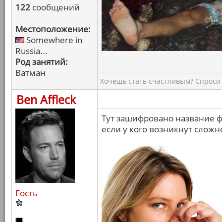
122
сообщений
Местоположение:
Somewhere in
Russia...
Род занятий:
Ватман
Хочешь стать счастливым? Спроси 
Ben Affleck
Тут зашифровано название 
если у кого возникнут сложн
Гость