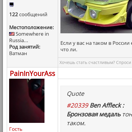
122
сообщений
Местоположение:
Somewhere in
Russia...
Если у вас на таком в России 
Род занятий:
что ли.
Ватман
Хочешь стать счастливым? Спроси 
PainInYourAss
Quote
#20339
Ben Affleck :
Бронзовая медаль
тон
таком.
Гость