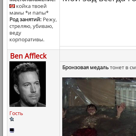
койка твоей
мамы *и папы*
Род занятий:
Режу,
стреляю, убиваю,
веду
корпоративы.
Ben Affleck
Бронзовая медаль
тонет в с
Гость