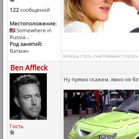
122
сообщений
Местоположение:
Somewhere in
Russia...
Род занятий:
Ватман
Хочешь стать счастливым? Спроси 
Ben Affleck
Ну прямо скажем, явно не б
Гость