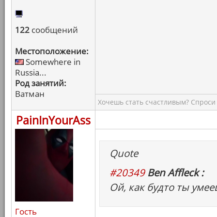
122
сообщений
Местоположение:
Somewhere in
Russia...
Род занятий:
Ватман
Хочешь стать счастливым? Спроси 
PainInYourAss
Quote
#20349
Ben Affleck :
Ой, как будто ты умее
Гость