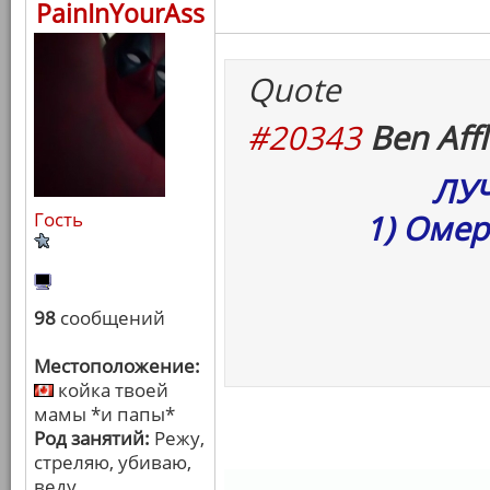
PainInYourAss
Quote
#20343
Ben Affl
ЛУ
Гость
1) Омер
98
сообщений
Местоположение:
койка твоей
мамы *и папы*
Род занятий:
Режу,
стреляю, убиваю,
веду