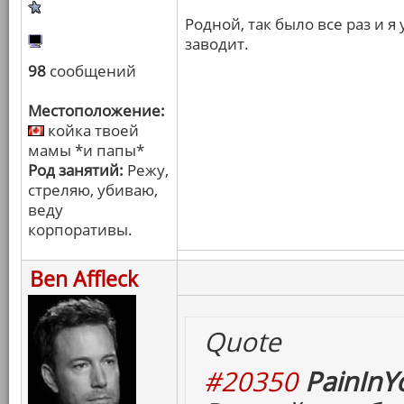
Родной, так было все раз и 
заводит.
98
сообщений
Местоположение:
койка твоей
мамы *и папы*
Род занятий:
Режу,
стреляю, убиваю,
веду
корпоративы.
Ben Affleck
Quote
#20350
PainInY