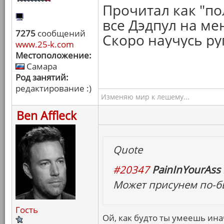
Прочитал как "по
все Дэдпул на ме
7275
сообщений
Скоро научусь руг
www.25-k.com
Местоположение:
Самара
Род занятий:
редактирование :)
Изменяю мир к лешему...
Ben Affleck
Quote
#20347
PainInYourAss 
Может присунем по-б
Гость
Ой, как будто ты умеешь ина