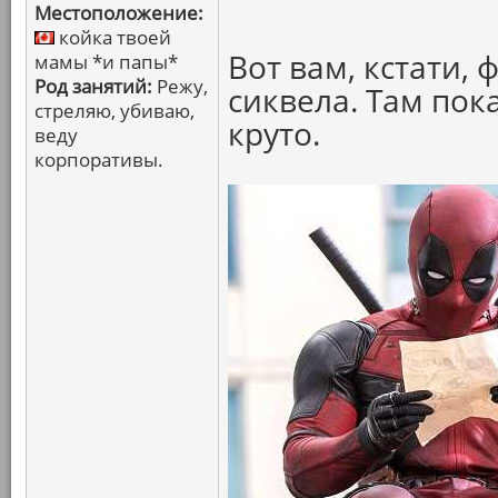
Местоположение:
койка твоей
Вот вам, кстати,
мамы *и папы*
Род занятий:
Режу,
сиквела. Там пока
стреляю, убиваю,
круто.
веду
корпоративы.