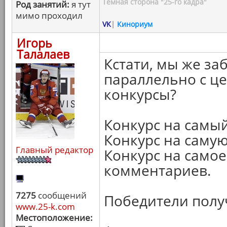
Темная сторона "25-го кадра"
Род занятий:
я тут
мимо проходил
VK
|
Кинориум
Игорь
Талалаев
Кстати, мы же за
параллельно с ц
конкурсы?
Конкурс на самы
Конкурс на саму
Главный редактор
Конкурс на само
комментариев.
7275
сообщений
Победители получ
www.25-k.com
Местоположение: