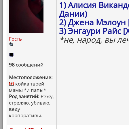
1) Алисия Виканд
Дании)
2) Джена Мэлоун 
3) Энгаури Райс 
*не, народ, вы ле
Гость
98
сообщений
Местоположение:
койка твоей
мамы *и папы*
Род занятий:
Режу,
стреляю, убиваю,
веду
корпоративы.