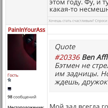
этом году. Фу, и т
какая-то несмеш
Хочешь стать счастливым? Спроси 
PainInYourAss
Quote
#20336
Ben Affl
Бэтмен не стре
им задницы. Но
Гость
ждешь, дружок
98
сообщений
Мой зад всегда г
Местоположение: