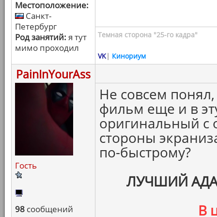
Местоположение:
Санкт-
Петербург
Темная сторона "25-го кадра"
Род занятий:
я тут
мимо проходил
VK
|
Кинориум
PainInYourAss
Не совсем понял,
фильм еще и в э
оригинальный с о
стороны экраниз
по-быстрому?
Гость
ЛУЧШИЙ АД
В 
98
сообщений