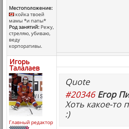
Местоположение:
койка твоей
мамы *и папы*
Род занятий:
Режу,
стреляю, убиваю,
веду
корпоративы.
Игорь
Талалаев
Quote
#20346
Егор Пи
Хоть какое-то
:)
Главный редактор