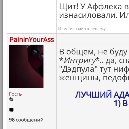
Щит! У Аффлека в
изнасиловали. И
Изменяю мир к лешему...
PainInYourAss
В общем, не буду
*
Интригу
*.. да, 
"Дэдпула" тут ни
женщины, педофи
ЛУЧШИЙ АД
Гость
1) 
98
сообщений