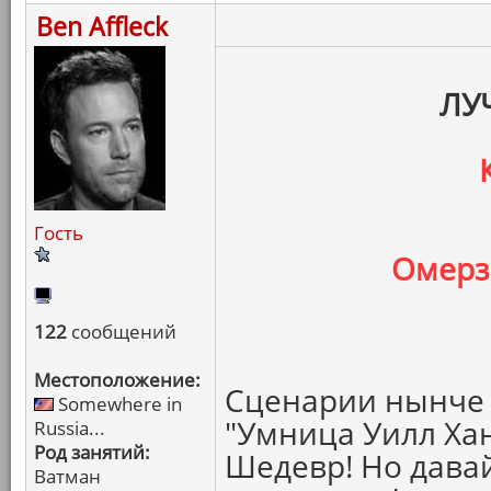
Ben Affleck
ЛУ
Гость
Омерз
122
сообщений
Местоположение:
Сценарии нынче у
Somewhere in
"Умница Уилл Хан
Russia...
Род занятий:
Шедевр! Но давай
Ватман