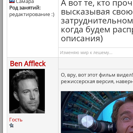
А вот те, кто про
Самара
Род занятий:
высказывая свою 
редактирование :)
затруднительном
когда будем рас
описания)
Изменяю мир к лешему...
Ben Affleck
О, вру, вот этот фильм видел
режиссерская версия, наверн
Гость