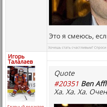
Это я смеюсь, есл
Хочешь стать счастливым? Спроси 
Игорь
Талалаев
Quote
#20351
Ben Affl
Ха. Ха. Ха. Оч
Главный редактор