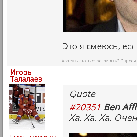
Это я смеюсь, есл
Хочешь стать счастливым? Спроси 
Игорь
Талалаев
Quote
#20351
Ben Affl
Ха. Ха. Ха. Оч
Главный редактор