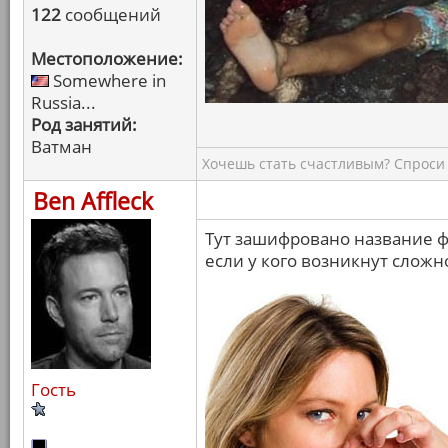
122
сообщений
Местоположение:
Somewhere in
Russia...
Род занятий:
Ватман
Хочешь стать счастливым? Спроси 
Ben Affleck
Тут зашифровано название 
если у кого возникнут сложн
Гость