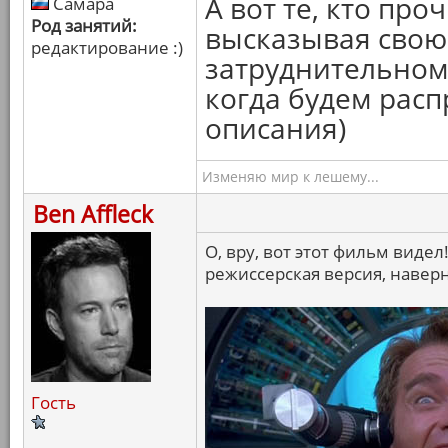
А вот те, кто про
Самара
Род занятий:
высказывая свою 
редактирование :)
затруднительном
когда будем рас
описания)
Изменяю мир к лешему...
Ben Affleck
О, вру, вот этот фильм видел
режиссерская версия, наверн
Гость