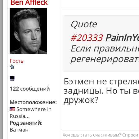
Ben Affleck
Quote
#20333
PainInY
Если правильн
регенерироват
Гость
Бэтмен не стреля
задницы. Но ты в
122
сообщений
дружок?
Местоположение:
Somewhere in
Russia...
Род занятий:
Ватман
Хочешь стать счастливым? Спроси 