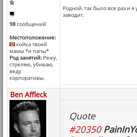
Родной, так было все раз и 
заводит.
98
сообщений
Местоположение:
койка твоей
мамы *и папы*
Род занятий:
Режу,
стреляю, убиваю,
веду
корпоративы.
Ben Affleck
Quote
#20350
PainInY