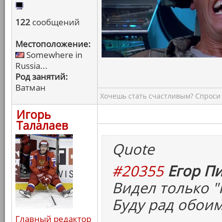
122
сообщений
Местоположение:
Somewhere in
Russia...
Род занятий:
Ватман
Хочешь стать счастливым? Спроси 
Игорь
Талалаев
Quote
#20355
Егор Пи
Видел только "
Буду рад обоим
Главный редактор