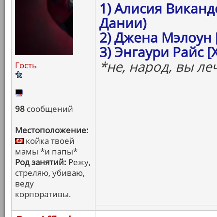
1) Алисия Виканд
Дании)
2) Джена Мэлоун 
3) Энгаури Райс 
*не, народ, вы ле
Гость
98
сообщений
Местоположение:
койка твоей
мамы *и папы*
Род занятий:
Режу,
стреляю, убиваю,
веду
корпоративы.