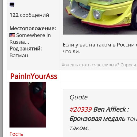
122
сообщений
Местоположение:
Somewhere in
Russia...
Если у вас на таком в России 
Род занятий:
что ли.
Ватман
Хочешь стать счастливым? Спроси 
PainInYourAss
Quote
#20339
Ben Affleck :
Бронзовая медаль
тон
таком.
Гость