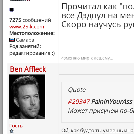
Прочитал как "по
все Дэдпул на ме
7275
сообщений
Скоро научусь руг
www.25-k.com
Местоположение:
Самара
Род занятий:
редактирование :)
Изменяю мир к лешему...
Ben Affleck
Quote
#20347
PainInYourAss 
Может присунем по-б
Гость
Ой, как будто ты умеешь ина