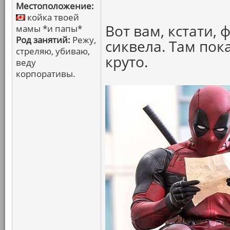
Местоположение:
койка твоей
Вот вам, кстати,
мамы *и папы*
Род занятий:
Режу,
сиквела. Там пока
стреляю, убиваю,
круто.
веду
корпоративы.