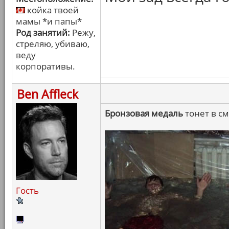
койка твоей
мамы *и папы*
Род занятий:
Режу,
стреляю, убиваю,
веду
корпоративы.
Ben Affleck
Бронзовая медаль
тонет в с
Гость