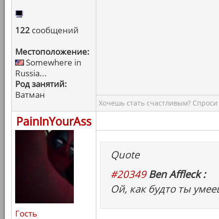
122
сообщений
Местоположение:
Somewhere in
Russia...
Род занятий:
Ватман
Хочешь стать счастливым? Спроси 
PainInYourAss
Quote
#20349
Ben Affleck :
Ой, как будто ты умее
Гость