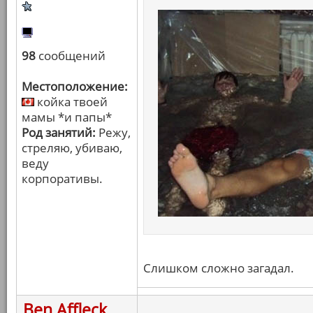
98
сообщений
Местоположение:
койка твоей
мамы *и папы*
Род занятий:
Режу,
стреляю, убиваю,
веду
корпоративы.
Слишком сложно загадал.
Ben Affleck