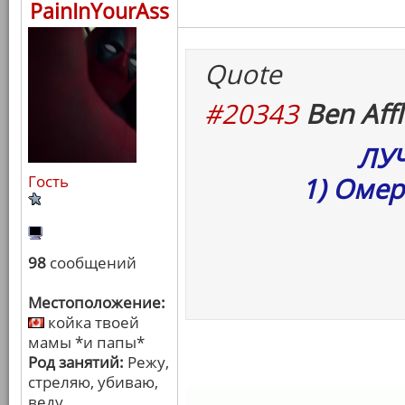
PainInYourAss
Quote
#20343
Ben Affl
ЛУ
Гость
1) Омер
98
сообщений
Местоположение:
койка твоей
мамы *и папы*
Род занятий:
Режу,
стреляю, убиваю,
веду