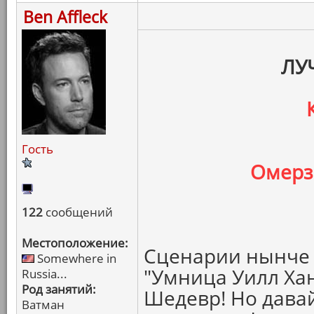
Ben Affleck
ЛУ
Гость
Омерз
122
сообщений
Местоположение:
Сценарии нынче у
Somewhere in
"Умница Уилл Хан
Russia...
Род занятий:
Шедевр! Но давай
Ватман