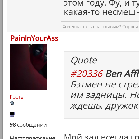
этом году. Фу, и т
какая-то несмеш
Хочешь стать счастливым? Спроси 
PainInYourAss
Quote
#20336
Ben Affl
Бэтмен не стре
им задницы. Но
Гость
ждешь, дружок
98
сообщений
Мой зад всегда г
Местоположение: