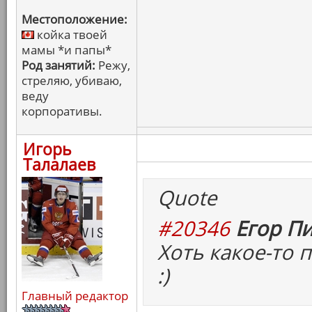
Местоположение:
койка твоей
мамы *и папы*
Род занятий:
Режу,
стреляю, убиваю,
веду
корпоративы.
Игорь
Талалаев
Quote
#20346
Егор Пи
Хоть какое-то
:)
Главный редактор