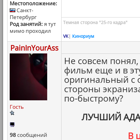
Местоположение:
Санкт-
Петербург
Темная сторона "25-го кадра"
Род занятий:
я тут
мимо проходил
VK
|
Кинориум
PainInYourAss
Не совсем понял,
фильм еще и в э
оригинальный с о
стороны экраниз
по-быстрому?
Гость
ЛУЧШИЙ АД
В 
98
сообщений