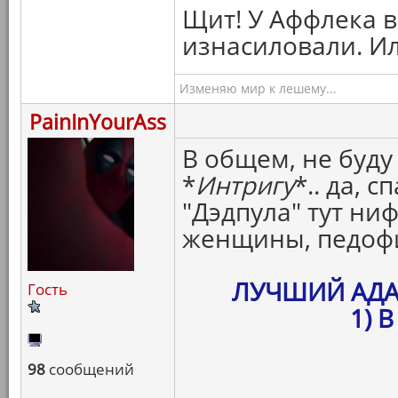
Щит! У Аффлека в
изнасиловали. И
Изменяю мир к лешему...
PainInYourAss
В общем, не буду
*
Интригу
*.. да, 
"Дэдпула" тут ни
женщины, педофи
ЛУЧШИЙ АД
Гость
1) 
98
сообщений