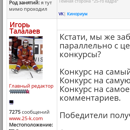
Темная сторона "25-го кадра"
Род занятий:
я тут
мимо проходил
VK
|
Кинориум
Игорь
Талалаев
Кстати, мы же за
параллельно с ц
конкурсы?
Конкурс на самы
Конкурс на саму
Главный редактор
Конкурс на само
комментариев.
7275
сообщений
Победители получ
www.25-k.com
Местоположение: