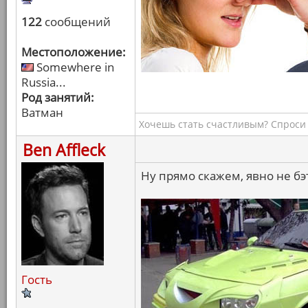
122
сообщений
Местоположение:
Somewhere in
Russia...
Род занятий:
Ватман
Хочешь стать счастливым? Спроси 
Ben Affleck
Ну прямо скажем, явно не б
Гость