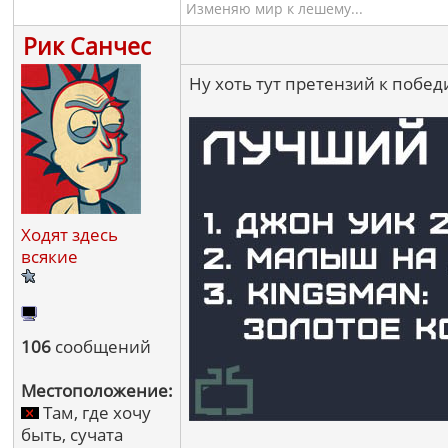
Изменяю мир к лешему...
Рик Санчес
Ну хоть тут претензий к побе
Ходят здесь
всякие
106
сообщений
Местоположение:
Там, где хочу
быть, сучата