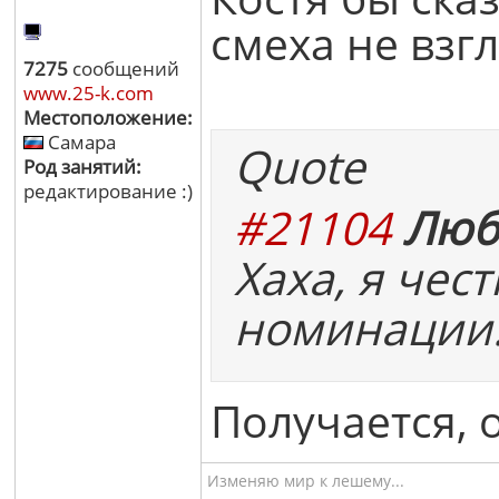
смеха не взгл
7275
сообщений
www.25-k.com
Местоположение:
Самара
Quote
Род занятий:
редактирование :)
#21104
Люб
Хаха, я чес
номинации
Получается, 
Изменяю мир к лешему...