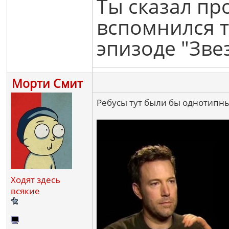
Ты сказал про
вспомнился т
эпизоде "Зве
Морти Смит
Ребусы тут были бы однотипны
Ходят здесь
всякие