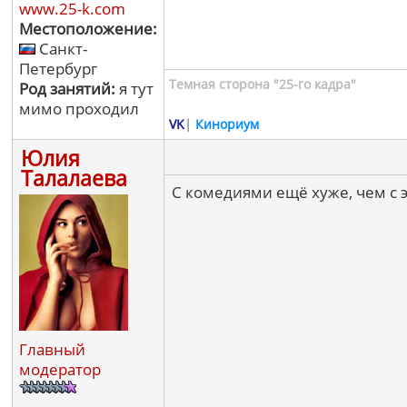
www.25-k.com
Местоположение:
Санкт-
Петербург
Темная сторона "25-го кадра"
Род занятий:
я тут
мимо проходил
VK
|
Кинориум
Юлия
Талалаева
С комедиями ещё хуже, чем с 
Главный
модератор