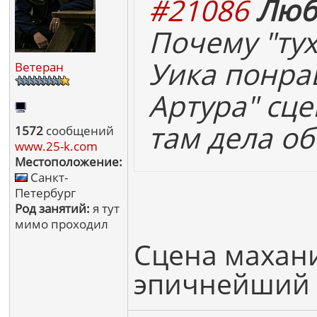
#21086
Люб
Почему "ту
Уика понра
Ветеран
Артура" сце
там дела об
1572
сообщений
www.25-k.com
Местоположение:
Санкт-
Петербург
Род занятий:
я тут
мимо проходил
Сцена махан
эпичнейший 