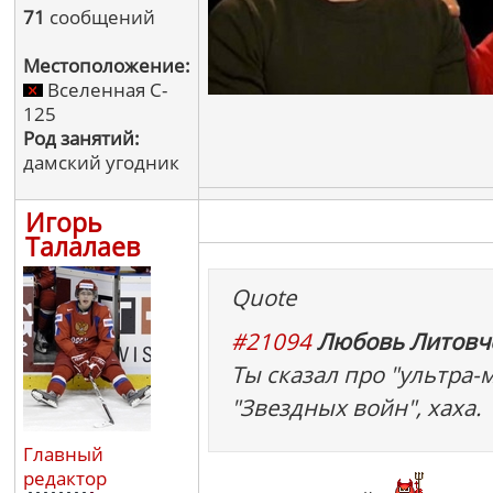
71
сообщений
Местоположение:
Вселенная C-
125
Род занятий:
дамский угодник
Игорь
Талалаев
Quote
#21094
Любовь Литовче
Ты сказал про "ультра-
"Звездных войн", хаха.
Главный
редактор