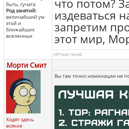
что потом? З
быть, сучата
Род занятий:
издеваться н
величайший ум
запретим про
этой и
ближайших
этот мир, Мор
вселенных
еб*ный гений
Морти Смит
Вы там точно номинации не п
Ходят здесь
всякие