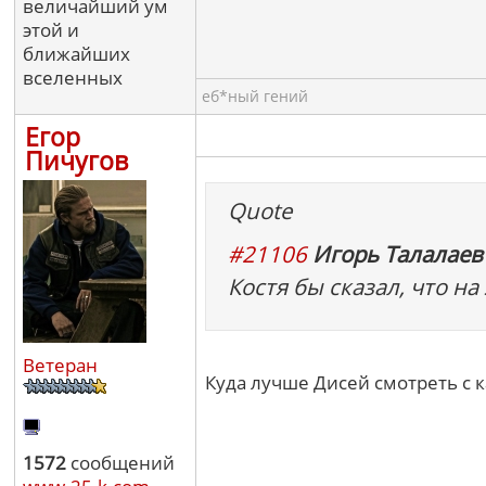
величайший ум
этой и
ближайших
вселенных
еб*ный гений
Егор
Пичугов
Quote
#21106
Игорь Талалаев 
Костя бы сказал, что на
Ветеран
Куда лучше Дисей смотреть с 
1572
сообщений