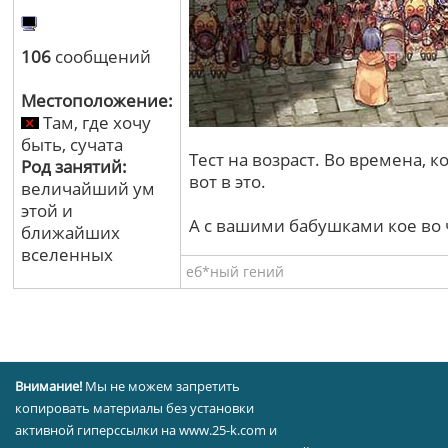
106
сообщений
Местоположение:
Там, где хочу
быть, сучата
Тест на возраст. Во времена, 
Род занятий:
вот в это.
величайший ум
этой и
А с вашими бабушками кое во ч
ближайших
вселенных
еб*ный гений
Внимание!
Мы не можем запретить
копировать материалы без установки
активной гиперссылки на www.25-k.com и