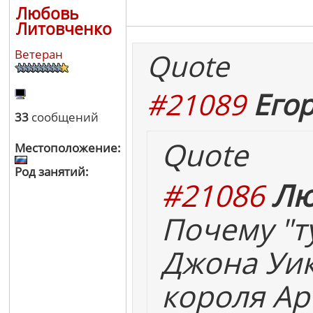
Любовь
Литовченко
Ветеран
Quote
#21089
Егор
33
сообщений
Quote
Местоположение:
Род занятий:
#21086
Лю
Почему "т
Джона Уик
короля Ар