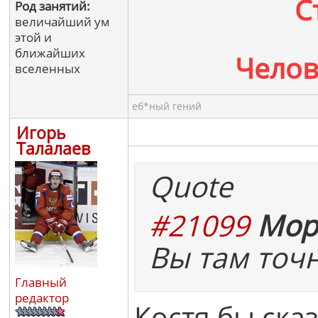
С
Род занятий:
величайший ум
этой и
ближайших
Челов
вселенных
еб*ный гений
Игорь
Талалаев
Quote
#21099
Мор
Вы там точ
Главный
редактор
Костя бы сказ