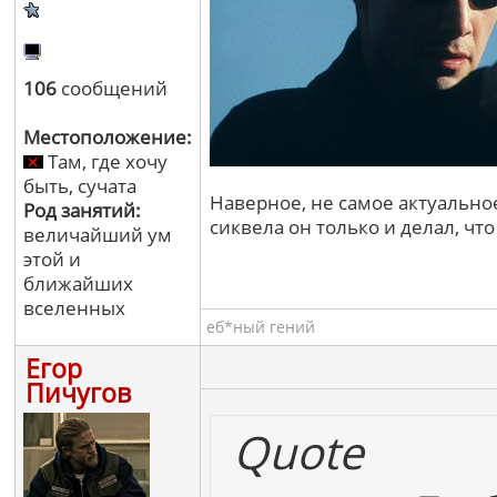
106
сообщений
Местоположение:
Там, где хочу
быть, сучата
Наверное, не самое актуальное
Род занятий:
сиквела он только и делал, что 
величайший ум
этой и
ближайших
вселенных
еб*ный гений
Егор
Пичугов
Quote