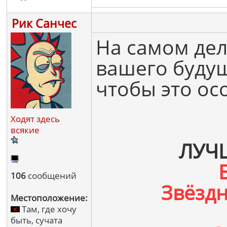
Рик Санчес
На самом дел
вашего буду
чтобы это ос
Ходят здесь
всякие
ЛУЧ
106
сообщений
Звёзд
Местоположение:
Там, где хочу
быть, сучата