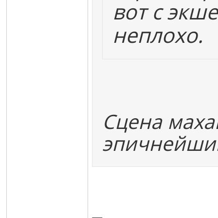
вот с экш
неплохо.
Сцена маха
эпичнейши