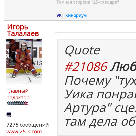
Темная сторона "25-го кадра"
VK
|
Кинориум
Игорь
Талалаев
Quote
#21086
Люб
Почему "ту
Уика понра
Главный
редактор
Артура" сце
там дела об
7275
сообщений
www.25-k.com