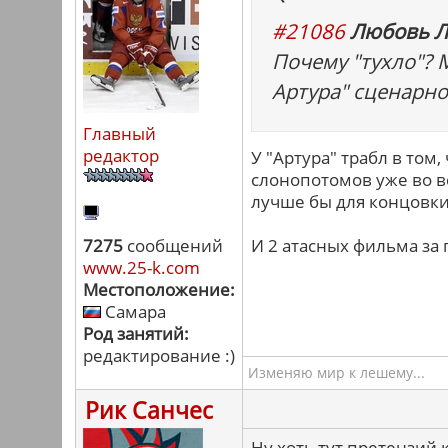
#21086
Любовь Л
Почему "тухло"? 
Артура" сценарно
Главный
редактор
У "Артура" трабл в том
слонопотомов уже во в
лучше бы для концовки
7275
сообщений
И 2 атасных фильма за г
www.25-k.com
Местоположение:
Самара
Род занятий:
редактирование :)
Изменяю мир к лешему...
Рик Санчес
Ну хоть тут претензий 