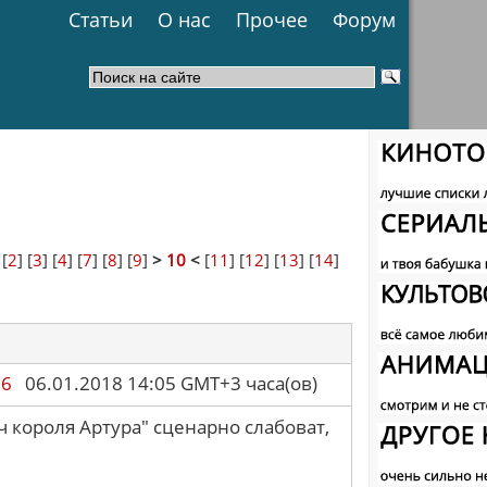
Статьи
О нас
Прочее
Форум
 [
2
] [
3
] [
4
] [
7
] [
8
] [
9
]
>
10
<
[
11
] [
12
] [
13
] [
14
]
86
06.01.2018 14:05 GMT+3 часа(ов)
 короля Артура" сценарно слабоват,