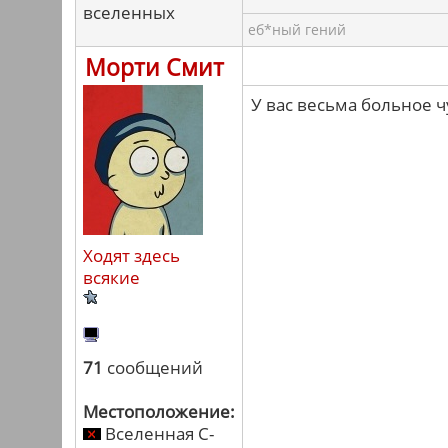
вселенных
еб*ный гений
Морти Смит
У вас весьма больное ч
Ходят здесь
всякие
71
сообщений
Местоположение:
Вселенная C-