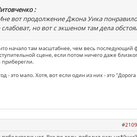
итовченко :
Мне вот продолжение Джона Уика понравилос
 слабоват, но вот с экшеном там дела обстоя
, что начало там масштабнее, чем весь последующий 
ступительной сцене, если потом ничего даже близко
 приберегли.
од - это мало. Хотя, вот если один из них - это "Дорога
#
210
к победителю нет. Все по делу, победил сильне*йший