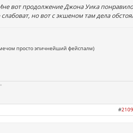
Мне вот продолжение Джона Уика понравилос
 слабоват, но вот с экшеном там дела обстоя
-мечом просто эпичнейший фейспалм)
"
#
210