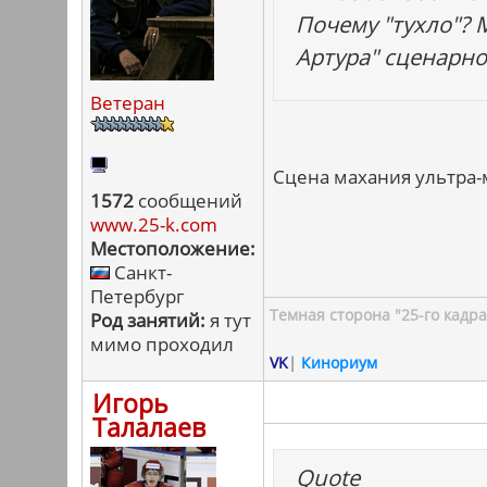
Почему "тухло"? 
Артура" сценарно
Ветеран
Сцена махания ультра
1572
сообщений
www.25-k.com
Местоположение:
Санкт-
Петербург
Темная сторона "25-го кадра
Род занятий:
я тут
мимо проходил
VK
|
Кинориум
Игорь
Талалаев
Quote