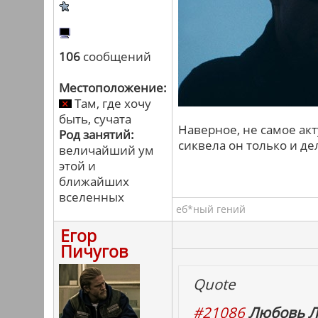
106
сообщений
Местоположение:
Там, где хочу
быть, сучата
Наверное, не самое акт
Род занятий:
сиквела он только и дел
величайший ум
этой и
ближайших
вселенных
еб*ный гений
Егор
Пичугов
Quote
#21086
Любовь Л