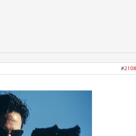
#
210