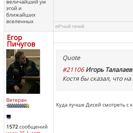
величайший ум
этой и
ближайших
вселенных
еб*ный гений
Егор
Пичугов
Quote
#21106
Игорь Талалаев 
Костя бы сказал, что на
Ветеран
Куда лучше Дисей смотреть с 
1572
сообщений