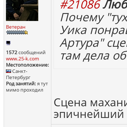
#21086
Люб
Почему "ту
Уика понра
Ветеран
Артура" сце
там дела об
1572
сообщений
www.25-k.com
Местоположение:
Санкт-
Петербург
Род занятий:
я тут
мимо проходил
Сцена махан
эпичнейший 