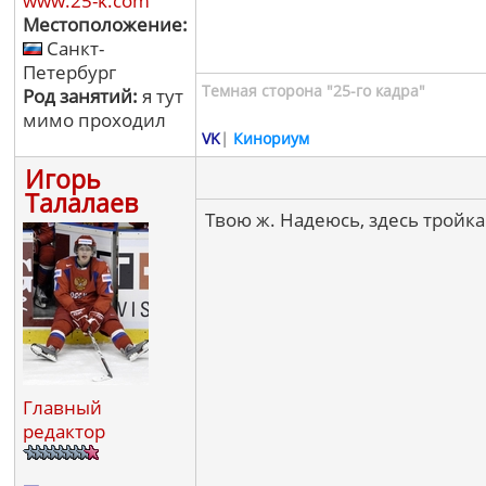
www.25-k.com
Местоположение:
Санкт-
Петербург
Темная сторона "25-го кадра"
Род занятий:
я тут
мимо проходил
VK
|
Кинориум
Игорь
Талалаев
Твою ж. Надеюсь, здесь тройка
Главный
редактор