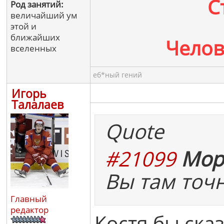
С
Род занятий:
величайший ум
этой и
ближайших
Челов
вселенных
еб*ный гений
Игорь
Талалаев
Quote
#21099
Мор
Вы там точ
Главный
редактор
Костя бы сказ