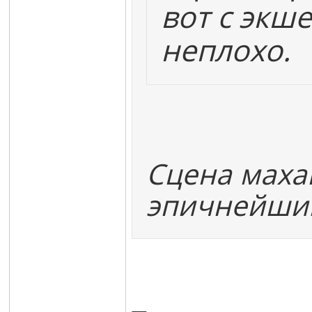
вот с экш
неплохо.
Сцена маха
эпичнейши