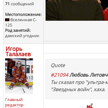
71
сообщений
Местоположение:
Вселенная C-
125
Род занятий:
дамский угодник
Игорь
Талалаев
Quote
#21094
Любовь Литовче
Ты сказал про "ультра-
"Звездных войн", хаха.
Главный
редактор