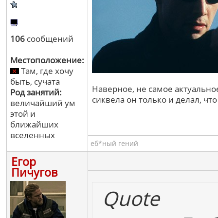
106
сообщений
Местоположение:
Там, где хочу
быть, сучата
Наверное, не самое актуальное
Род занятий:
сиквела он только и делал, что 
величайший ум
этой и
ближайших
вселенных
еб*ный гений
Егор
Пичугов
Quote