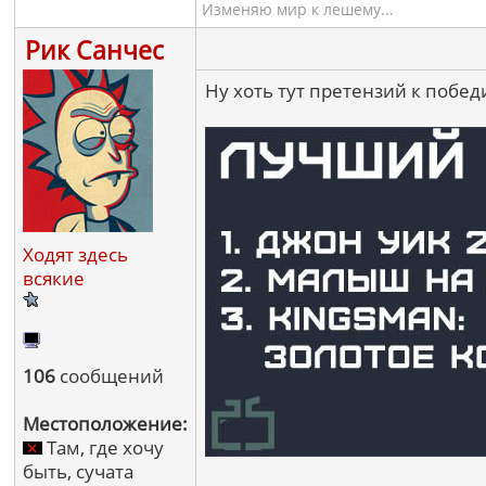
Изменяю мир к лешему...
Рик Санчес
Ну хоть тут претензий к побе
Ходят здесь
всякие
106
сообщений
Местоположение:
Там, где хочу
быть, сучата