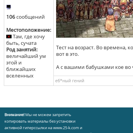
106
сообщений
Местоположение:
Там, где хочу
быть, сучата
Тест на возраст. Во времена, 
Род занятий:
вот в это.
величайший ум
этой и
А с вашими бабушками кое во ч
ближайших
вселенных
еб*ный гений
Внимание!
Мы не можем запретить
копировать материалы без установки
активной гиперссылки на www.25-k.com и