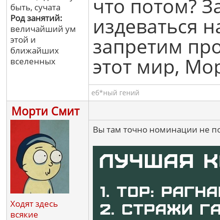
что потом? З
быть, сучата
Род занятий:
издеваться н
величайший ум
запретим про
этой и
ближайших
этот мир, Мор
вселенных
еб*ный гений
Морти Смит
Вы там точно номинации не п
Ходят здесь
всякие