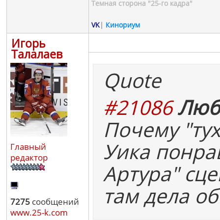
Темная сторона "25-го кадра"
VK
|
Кинориум
Игорь
Талалаев
Quote
#21086
Люб
Почему "ту
Уика понра
Главный
редактор
Артура" сце
там дела об
7275
сообщений
www.25-k.com