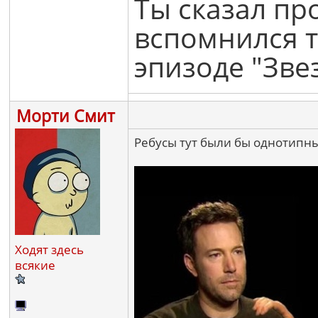
Ты сказал про
вспомнился т
эпизоде "Зве
Морти Смит
Ребусы тут были бы однотипны
Ходят здесь
всякие