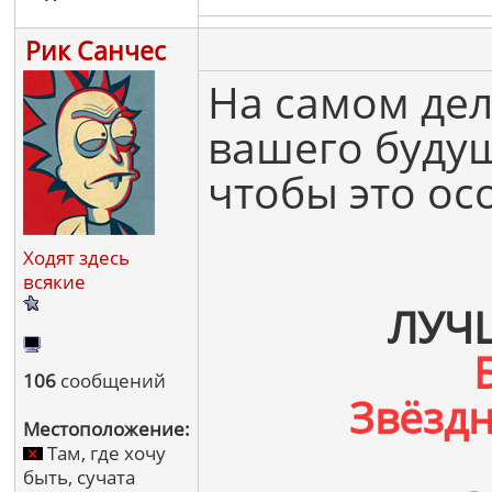
Рик Санчес
На самом дел
вашего буду
чтобы это ос
Ходят здесь
всякие
ЛУЧ
106
сообщений
Звёзд
Местоположение:
Там, где хочу
быть, сучата