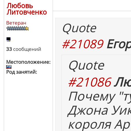
Любовь
Литовченко
Ветеран
Quote
#21089
Егор
33
сообщений
Quote
Местоположение:
Род занятий:
#21086
Лю
Почему "т
Джона Уик
короля Ар