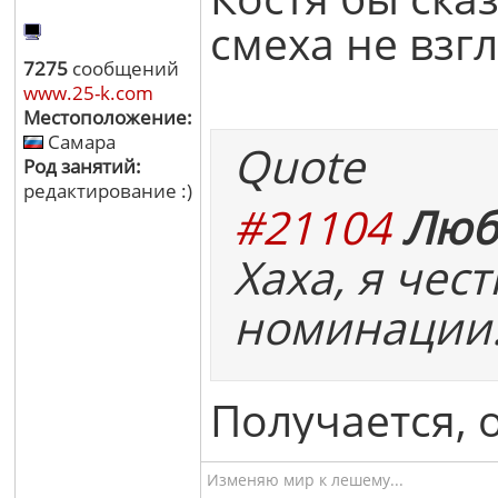
смеха не взгл
7275
сообщений
www.25-k.com
Местоположение:
Самара
Quote
Род занятий:
редактирование :)
#21104
Люб
Хаха, я чес
номинации
Получается, 
Изменяю мир к лешему...