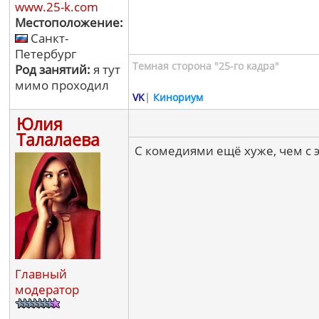
www.25-k.com
Местоположение:
Санкт-
Петербург
Темная сторона "25-го кадра"
Род занятий:
я тут
мимо проходил
VK
|
Кинориум
Юлия
Талалаева
С комедиями ещё хуже, чем с 
Главный
модератор