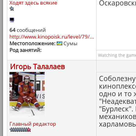
Оскаровски
Ходят здесь всякие
64
сообщений
http://www.kinopoisk.ru/level/79/...
Местоположение:
Сумы
Род занятий:
Watching the game
Игорь Талалаев
Соболезную
киноплексо
одно и то
"Неадеква
"Бурлеск".
механиков
харламовы
Главный редактор