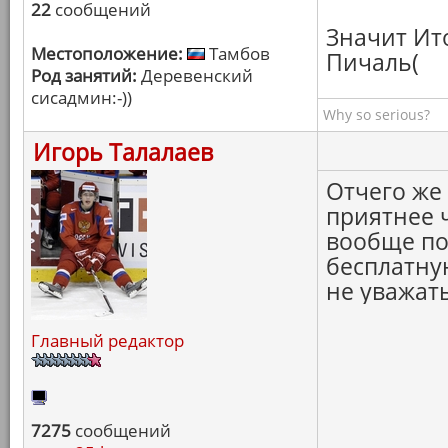
22
сообщений
Значит Ит
Местоположение:
Тамбов
Пичаль(
Род занятий:
Деревенский
сисадмин:-))
Why so serious?
Игорь Талалаев
Отчего же
приятнее ч
вообще по
бесплатную
не уважать
Главный редактор
7275
сообщений