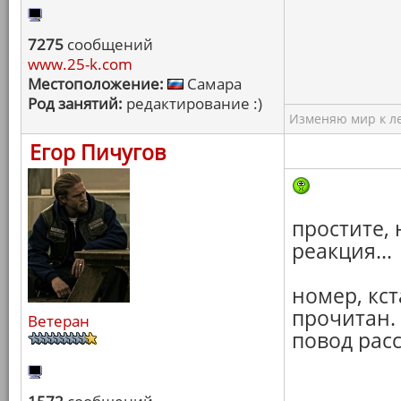
7275
сообщений
www.25-k.com
Местоположение:
Самара
Род занятий:
редактирование :)
Изменяю мир к ле
Егор Пичугов
простите, 
реакция...
номер, кс
прочитан. 
Ветеран
повод расс