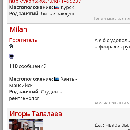
http://vkontakte.ru/id71495337
Местоположение:
Курск
Род занятий:
битье баклуш
Гений мысли, оте
Milan
Посетитель
А я б с удово
в феврале кру
110
сообщений
Местоположение:
Ханты-
Мансийск
Род занятий:
Студент-
рентгенолог
Замечательный ч
Игорь Талалаев
Да, январь бы