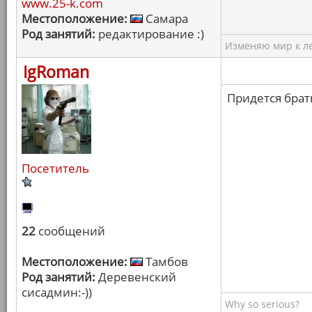
www.25-k.com
Местоположение:
Самара
Род занятий:
редактирование :)
Изменяю мир к ле
IgRoman
Придется брать
Посетитель
22
сообщений
Местоположение:
Тамбов
Род занятий:
Деревенский
сисадмин:-))
Why so serious?