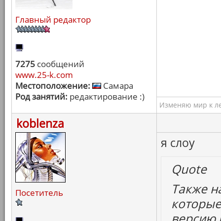
Главный редактор
7275
сообщений
www.25-k.com
Местоположение:
Самара
Род занятий:
редактирование :)
Изменяю мир к ле
koblenza
я слоу
Quote
Также н
Посетитель
которые
версию 