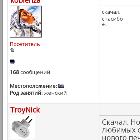
koblenza
скачал.
спасибо
*=
Посетитель
168
сообщений
Местоположение:
Род занятий:
женский
TroyNick
Скачал. Н
любимых о
нового печ