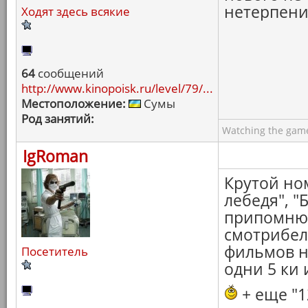
нетерпени
Ходят здесь всякие
64
сообщений
http://www.kinopoisk.ru/level/79/...
Местоположение:
Сумы
Род занятий:
Watching the game
IgRoman
Крутой но
лебедя", "
припомню 
смотрибел
фильмов н
Посетитель
одни 5 ки 
+ еще "1