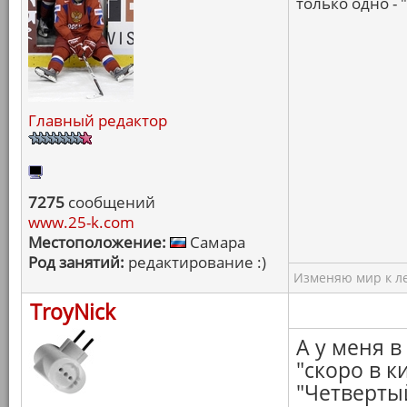
только одно - 
Главный редактор
7275
сообщений
www.25-k.com
Местоположение:
Самара
Род занятий:
редактирование :)
Изменяю мир к ле
TroyNick
А у меня в
"скоро в к
"Четвертый