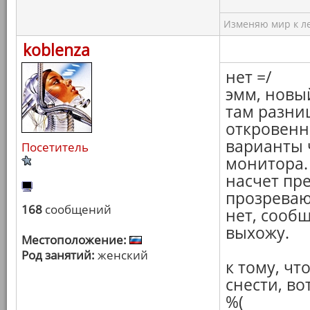
Изменяю мир к ле
koblenza
нет =/
эмм, новы
там разниц
откровенн
варианты 
Посетитель
монитора.
насчет пр
прозреваю)
168
сообщений
нет, сообщ
выхожу.
Местоположение:
Род занятий:
женский
к тому, чт
снести, во
%(