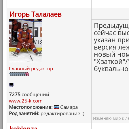
Игорь Талалаев
Предыдущи
сейчас вы
указан при
версия леж
новый ном
"Хваткой"
буквально 
Главный редактор
7275
сообщений
www.25-k.com
Местоположение:
Самара
Род занятий:
редактирование :)
Изменяю мир к ле