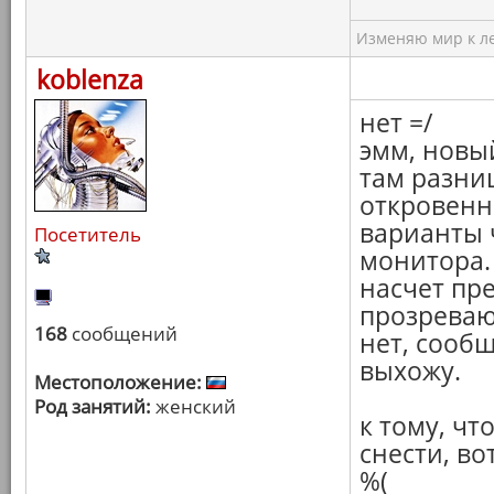
Изменяю мир к ле
koblenza
нет =/
эмм, новы
там разниц
откровенн
варианты 
Посетитель
монитора.
насчет пр
прозреваю)
168
сообщений
нет, сообщ
выхожу.
Местоположение:
Род занятий:
женский
к тому, чт
снести, во
%(