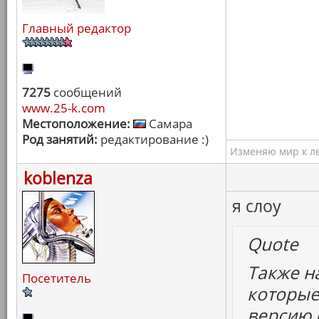
Главный редактор
7275
сообщений
www.25-k.com
Местоположение:
Самара
Род занятий:
редактирование :)
Изменяю мир к ле
koblenza
я слоу
Quote
Также н
Посетитель
которые
версию 