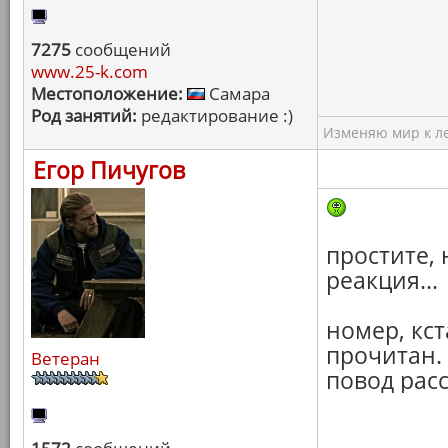
7275
сообщений
www.25-k.com
Местоположение:
Самара
Род занятий:
редактирование :)
Изменяю мир к ле
Егор Пичугов
простите, 
реакция...
номер, кс
прочитан. 
Ветеран
повод расс