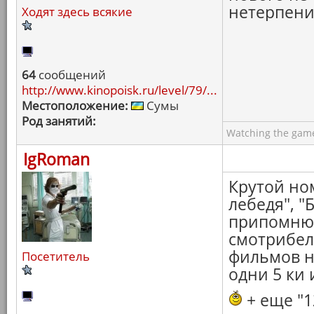
нетерпени
Ходят здесь всякие
64
сообщений
http://www.kinopoisk.ru/level/79/...
Местоположение:
Сумы
Род занятий:
Watching the game
IgRoman
Крутой но
лебедя", "
припомню 
смотрибел
фильмов н
Посетитель
одни 5 ки 
+ еще "1