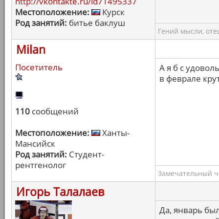
http://vkontakte.ru/id71495337
Местоположение:
Курск
Род занятий:
битье баклуш
Гений мысли, оте
Milan
Посетитель
А я б с удово
в феврале кру
110
сообщений
Местоположение:
Ханты-
Мансийск
Род занятий:
Студент-
рентгенолог
Замечательный ч
Игорь Талалаев
Да, январь бы