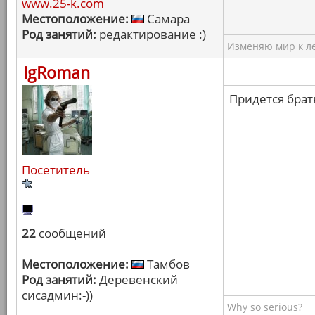
www.25-k.com
Местоположение:
Самара
Род занятий:
редактирование :)
Изменяю мир к ле
IgRoman
Придется брать
Посетитель
22
сообщений
Местоположение:
Тамбов
Род занятий:
Деревенский
сисадмин:-))
Why so serious?