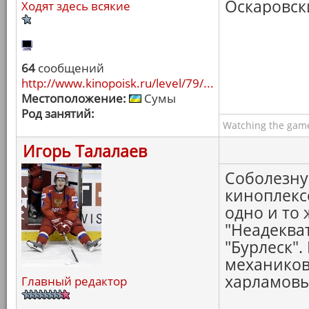
Оскаровски
Ходят здесь всякие
64
сообщений
http://www.kinopoisk.ru/level/79/...
Местоположение:
Сумы
Род занятий:
Watching the game
Игорь Талалаев
Соболезную
киноплексо
одно и то
"Неадеква
"Бурлеск".
механиков
харламовы
Главный редактор