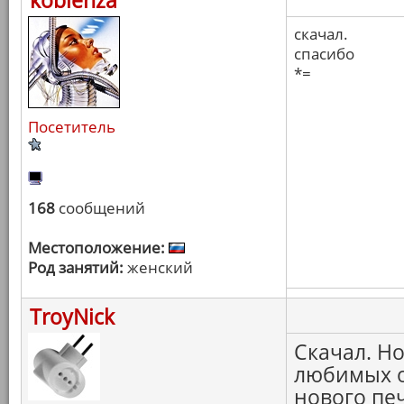
koblenza
скачал.
спасибо
*=
Посетитель
168
сообщений
Местоположение:
Род занятий:
женский
TroyNick
Скачал. Н
любимых о
нового печ