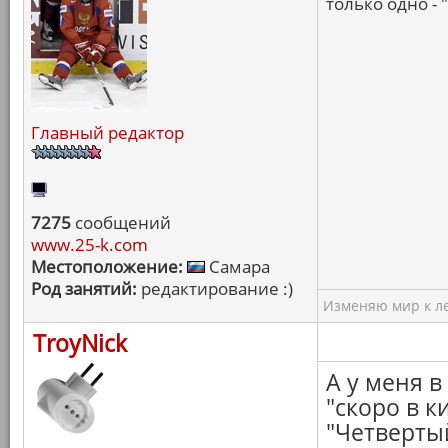
только одно - 
Главный редактор
7275
сообщений
www.25-k.com
Местоположение:
Самара
Род занятий:
редактирование :)
Изменяю мир к ле
TroyNick
А у меня в
"скоро в к
"Четвертый