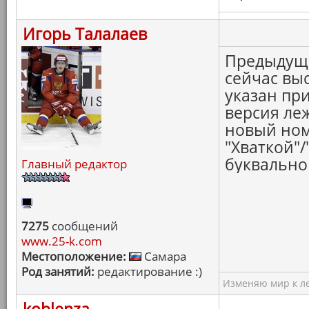
Игорь Талалаев
Предыдущи
сейчас вы
указан при
версия леж
новый ном
"Хваткой"
буквально 
Главный редактор
7275
сообщений
www.25-k.com
Местоположение:
Самара
Род занятий:
редактирование :)
Изменяю мир к ле