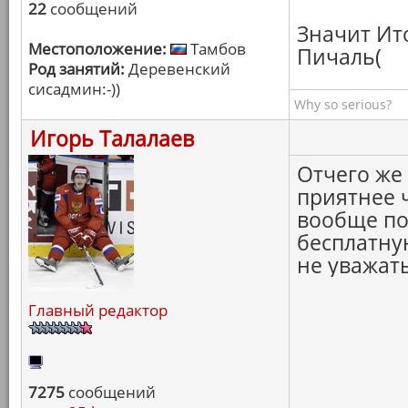
22
сообщений
Значит Ит
Местоположение:
Тамбов
Пичаль(
Род занятий:
Деревенский
сисадмин:-))
Why so serious?
Игорь Талалаев
Отчего же
приятнее ч
вообще по
бесплатную
не уважать
Главный редактор
7275
сообщений