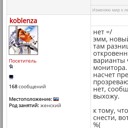
Изменяю мир к ле
koblenza
нет =/
эмм, новы
там разниц
откровенн
варианты 
Посетитель
монитора.
насчет пр
прозреваю)
168
сообщений
нет, сообщ
выхожу.
Местоположение:
Род занятий:
женский
к тому, чт
снести, во
%(