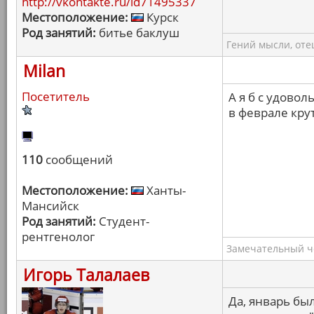
http://vkontakte.ru/id71495337
Местоположение:
Курск
Род занятий:
битье баклуш
Гений мысли, оте
Milan
Посетитель
А я б с удово
в феврале кру
110
сообщений
Местоположение:
Ханты-
Мансийск
Род занятий:
Студент-
рентгенолог
Замечательный ч
Игорь Талалаев
Да, январь бы