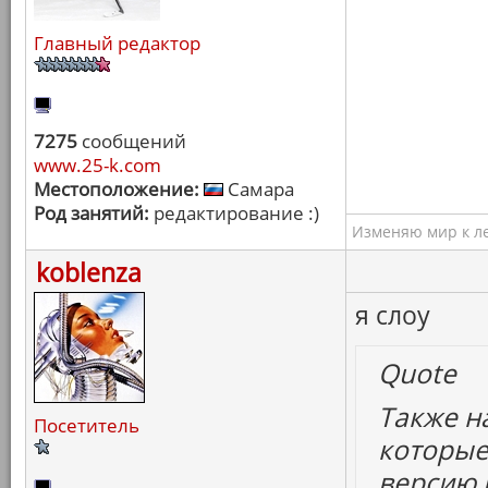
Главный редактор
7275
сообщений
www.25-k.com
Местоположение:
Самара
Род занятий:
редактирование :)
Изменяю мир к ле
koblenza
я слоу
Quote
Также н
Посетитель
которые
версию 