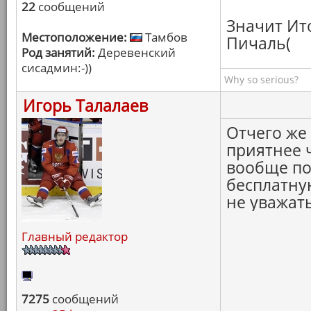
22
сообщений
Значит Ит
Местоположение:
Тамбов
Пичаль(
Род занятий:
Деревенский
сисадмин:-))
Why so serious?
Игорь Талалаев
Отчего же
приятнее ч
вообще по
бесплатную
не уважать
Главный редактор
7275
сообщений