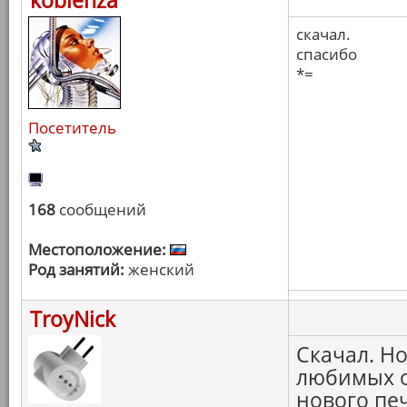
koblenza
скачал.
спасибо
*=
Посетитель
168
сообщений
Местоположение:
Род занятий:
женский
TroyNick
Скачал. Н
любимых о
нового печ