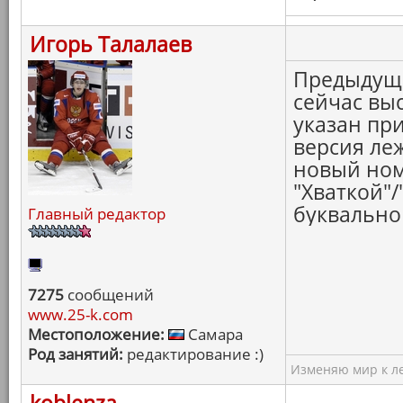
Игорь Талалаев
Предыдущи
сейчас вы
указан при
версия леж
новый ном
"Хваткой"
буквально 
Главный редактор
7275
сообщений
www.25-k.com
Местоположение:
Самара
Род занятий:
редактирование :)
Изменяю мир к ле