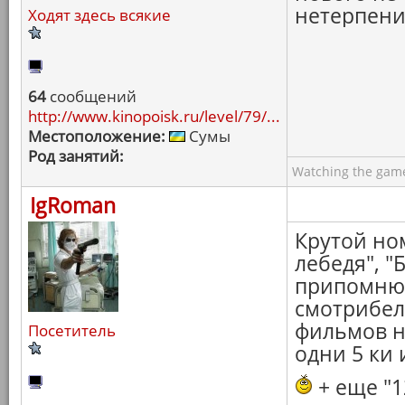
нетерпени
Ходят здесь всякие
64
сообщений
http://www.kinopoisk.ru/level/79/...
Местоположение:
Сумы
Род занятий:
Watching the game
IgRoman
Крутой но
лебедя", "
припомню 
смотрибел
фильмов н
Посетитель
одни 5 ки 
+ еще "1