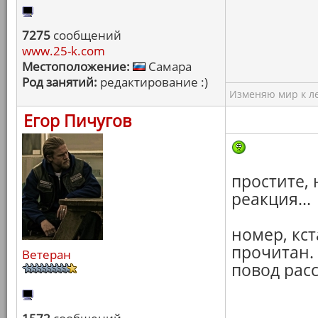
7275
сообщений
www.25-k.com
Местоположение:
Самара
Род занятий:
редактирование :)
Изменяю мир к ле
Егор Пичугов
простите, 
реакция...
номер, кс
прочитан. 
Ветеран
повод расс