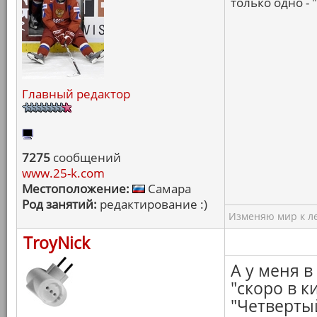
только одно - 
Главный редактор
7275
сообщений
www.25-k.com
Местоположение:
Самара
Род занятий:
редактирование :)
Изменяю мир к ле
TroyNick
А у меня в
"скоро в к
"Четвертый