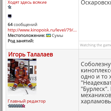
Оскаровски
Ходят здесь всякие
64
сообщений
http://www.kinopoisk.ru/level/79/...
Местоположение:
Сумы
Род занятий:
Watching the game
Игорь Талалаев
Соболезную
киноплексо
одно и то
"Неадеква
"Бурлеск".
механиков
харламовы
Главный редактор