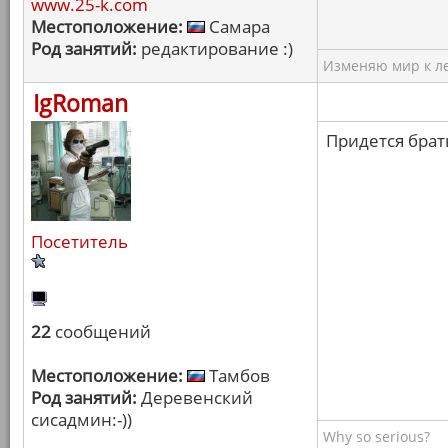
www.25-k.com
Местоположение:
Самара
Род занятий:
редактирование :)
Изменяю мир к ле
IgRoman
Придется брать
Посетитель
22
сообщений
Местоположение:
Тамбов
Род занятий:
Деревенский
сисадмин:-))
Why so serious?