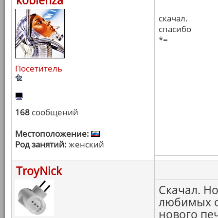
koblenza
скачал.
спасибо
*=
Посетитель
168
сообщений
Местоположение:
Род занятий:
женский
TroyNick
Скачал. Н
любимых о
нового печ