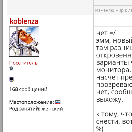
Изменяю мир к ле
koblenza
нет =/
эмм, новы
там разниц
откровенн
варианты 
Посетитель
монитора.
насчет пр
прозреваю)
168
сообщений
нет, сообщ
выхожу.
Местоположение:
Род занятий:
женский
к тому, чт
снести, во
%(