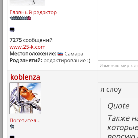
Главный редактор
7275
сообщений
www.25-k.com
Местоположение:
Самара
Род занятий:
редактирование :)
Изменяю мир к ле
koblenza
я слоу
Quote
Также н
Посетитель
которые
версию 