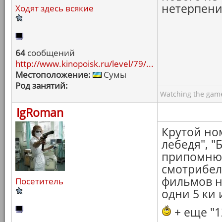
нетерпени
Ходят здесь всякие
64
сообщений
http://www.kinopoisk.ru/level/79/...
Местоположение:
Сумы
Род занятий:
Watching the game
IgRoman
Крутой но
лебедя", "
припомню 
смотрибел
фильмов н
Посетитель
одни 5 ки 
+ еще "1