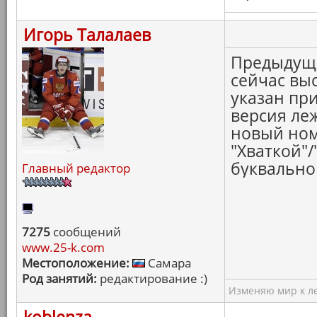
Игорь Талалаев
Предыдущи
сейчас вы
указан при
версия леж
новый ном
"Хваткой"
буквально 
Главный редактор
7275
сообщений
www.25-k.com
Местоположение:
Самара
Род занятий:
редактирование :)
Изменяю мир к ле