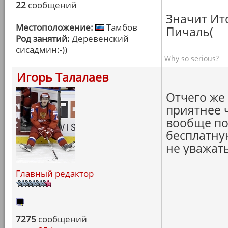
22
сообщений
Значит Ит
Местоположение:
Тамбов
Пичаль(
Род занятий:
Деревенский
сисадмин:-))
Why so serious?
Игорь Талалаев
Отчего же
приятнее ч
вообще по
бесплатную
не уважать
Главный редактор
7275
сообщений