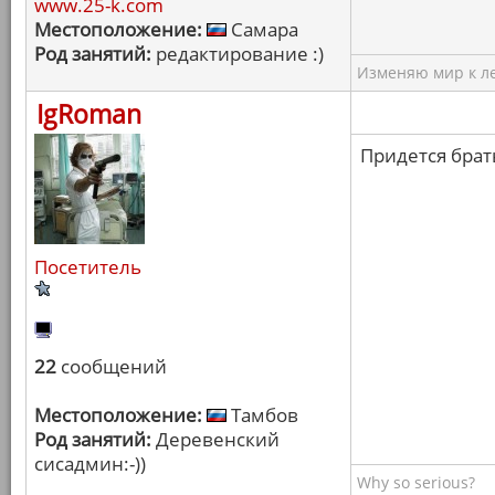
www.25-k.com
Местоположение:
Самара
Род занятий:
редактирование :)
Изменяю мир к ле
IgRoman
Придется брать
Посетитель
22
сообщений
Местоположение:
Тамбов
Род занятий:
Деревенский
сисадмин:-))
Why so serious?