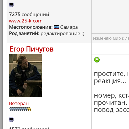
7275
сообщений
www.25-k.com
Местоположение:
Самара
Род занятий:
редактирование :)
Изменяю мир к ле
Егор Пичугов
простите, 
реакция...
номер, кс
прочитан. 
Ветеран
повод расс