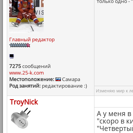
только одно - 
Главный редактор
7275
сообщений
www.25-k.com
Местоположение:
Самара
Род занятий:
редактирование :)
Изменяю мир к ле
TroyNick
А у меня в
"скоро в к
"Четвертый