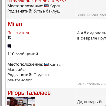
http://vkontakte.ru/id71495337
Местоположение:
Курск
Род занятий:
битье баклуш
Гений мысли, оте
Milan
Посетитель
А я б с удово
в феврале кру
110
сообщений
Местоположение:
Ханты-
Мансийск
Род занятий:
Студент-
рентгенолог
Замечательный ч
Игорь Талалаев
Да, январь бы