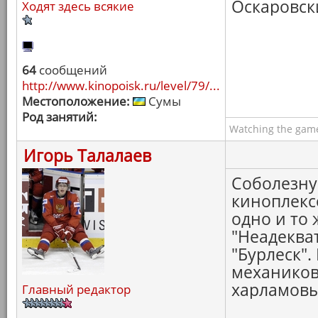
Оскаровски
Ходят здесь всякие
64
сообщений
http://www.kinopoisk.ru/level/79/...
Местоположение:
Сумы
Род занятий:
Watching the game
Игорь Талалаев
Соболезную
киноплексо
одно и то
"Неадеква
"Бурлеск".
механиков
харламовы
Главный редактор