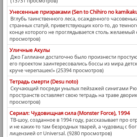
(13731 просмотров)
Унесенные призраками (Sen to Chihiro no kamikaku
Вглубь таинственного леса, осажденного часовеньк
странных статуй, приветствующих кого-то, до темног
конце которого не проглядывается столь желаемый с
просмотров)
Уличные Акулы
Джо Галлиани достаточно было произнести простую
его проектом заинтересовались боссы из мира детс
круче черепашек!» (25394 просмотров)
Тетрадь смерти (Desu nоto)
Скучающий посреди унылых пейзажей синигами Рю
пространств оставляет свою тетрадь на траве дворик
просмотров)
Сериал: Чудовищная сила (Monster Force), 1994
ТВ-шоу, созданное в 1994 году, рассказывает про от
и не каких-то там безродных тварей, а чудовищ с бо
лицензией от Universal. (9280 просмотров)