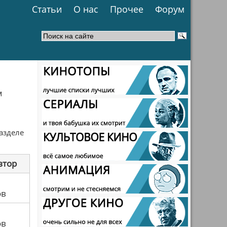
Статьи
О нас
Прочее
Форум
м
разделе
втор
ов
ов