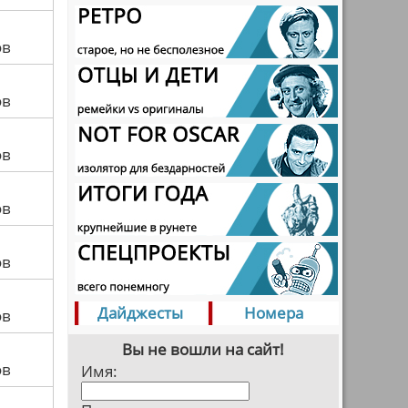
ов
ов
ов
ов
ов
Дайджесты
Номера
ов
Вы не вошли на сайт!
ов
Имя: