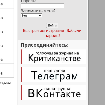
Пароль:
ов
Запомнить меня?
ов
Быстрая регистрация
Забыли
ов
пароль?
Присоединяйтесь:
ов
ов
ов
разделе