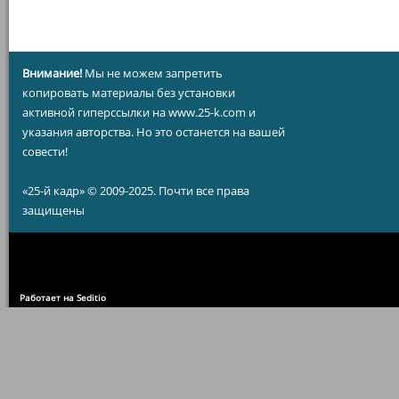
Внимание!
Мы не можем запретить
копировать материалы без установки
активной гиперссылки на www.25-k.com и
указания авторства. Но это останется на вашей
совести!
«25-й кадр» © 2009-2025. Почти все права
защищены
Работает на Seditio