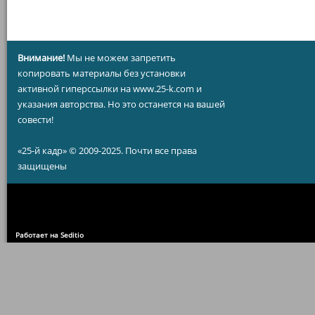
Внимание!
Мы не можем запретить
копировать материалы без установки
активной гиперссылки на www.25-k.com и
указания авторства. Но это останется на вашей
совести!
«25-й кадр» © 2009-2025. Почти все права
защищены
Работает на Seditio