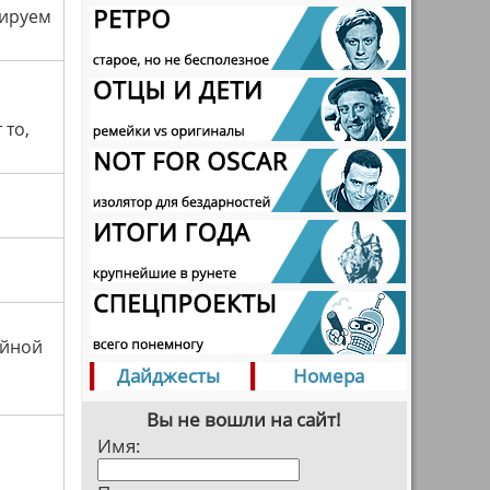
пируем
 то,
ойной
Дайджесты
Номера
Вы не вошли на сайт!
Имя: